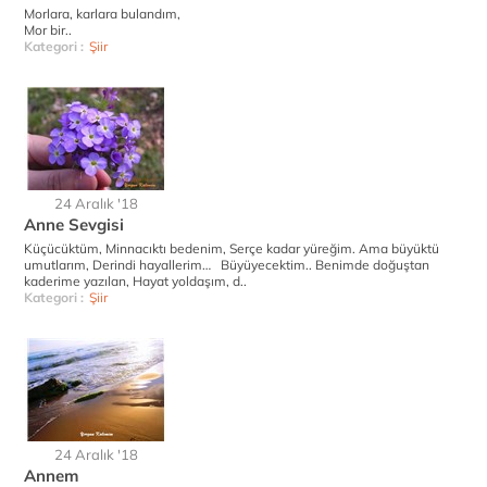
Morlara, karlara bulandım,
Mor bir..
Kategori :
Şiir
24 Aralık '18
Anne Sevgisi
Küçücüktüm, Minnacıktı bedenim, Serçe kadar yüreğim. Ama büyüktü
umutlarım, Derindi hayallerim… Büyüyecektim.. Benimde doğuştan
kaderime yazılan, Hayat yoldaşım, d..
Kategori :
Şiir
24 Aralık '18
Annem