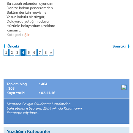
Bu sabah erkenden uyandım
Denize bakan penceremden
Baktım denizin mavisine,
Yosun kokulu bir rüzgâr,
Doluyordu yattığım odaya
Hüzünle bakıyordum uzaklara
Kurşun ..
Kategori :
Şiir
Önceki
Sonraki
1
2
3
4
5
6
7
8
»
Toplam blog
: 464
: 208
Kayıt tarihi
: 02.11.16
Merhaba Sevgili Okurlarım; Kendimden
bahsetmek istiyorum. 1954 yılında Karamanın
Esentepe köyünde..
Yazdığım Kategoriler