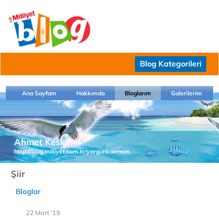
Blog Kategorileri
Ana Sayfam
Hakkımda
Bloglarım
Galerilerim
Ahmet Keskin
http://blog.milliyet.com.tr/yorgunkalemim
Şiir
Bloglar
22 Mart '19