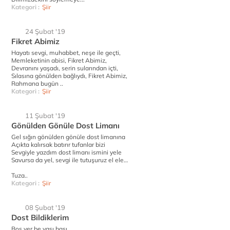
Kategori :
Şiir
24 Şubat '19
Fikret Abimiz
Hayatı sevgi, muhabbet, neşe ile geçti,
Memleketinin abisi, Fikret Abimiz,
Devranını yaşadı, serin sularından içti,
Sılasına gönülden bağlıydı, Fikret Abimiz,
Rahmana bugün ..
Kategori :
Şiir
11 Şubat '19
Gönülden Gönüle Dost Limanı
Gel sığın gönülden gönüle dost limanına
Açıkta kalırsak batırır tufanlar bizi
Sevgiyle yazdım dost limanı ismini yele
Savursa da yel, sevgi ile tutuşuruz el ele…
Tuza..
Kategori :
Şiir
08 Şubat '19
Dost Bildiklerim
Boş ver be yaşı başı