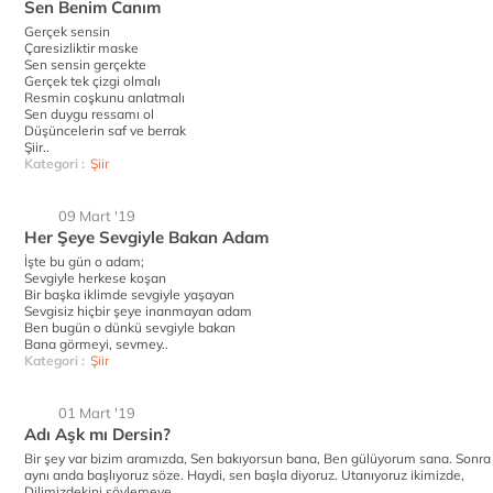
Sen Benim Canım
Gerçek sensin
Çaresizliktir maske
Sen sensin gerçekte
Gerçek tek çizgi olmalı
Resmin coşkunu anlatmalı
Sen duygu ressamı ol
Düşüncelerin saf ve berrak
Şiir..
Kategori :
Şiir
09 Mart '19
Her Şeye Sevgiyle Bakan Adam
İşte bu gün o adam;
Sevgiyle herkese koşan
Bir başka iklimde sevgiyle yaşayan
Sevgisiz hiçbir şeye inanmayan adam
Ben bugün o dünkü sevgiyle bakan
Bana görmeyi, sevmey..
Kategori :
Şiir
01 Mart '19
Adı Aşk mı Dersin?
Bir şey var bizim aramızda, Sen bakıyorsun bana, Ben gülüyorum sana. Sonra
aynı anda başlıyoruz söze. Haydi, sen başla diyoruz. Utanıyoruz ikimizde,
Dilimizdekini söylemeye...