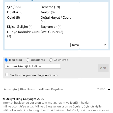
Şiir (366)
Deneme (19)
Dostluk (8)
Anılar (6)
Öykü (5)
Doğal Hayat / Çevre
(4)
Kişisel Gelişim (4)
Bayramlar (4)
Dünya Kadınlar Günü
Özel Günler (3)
(3)
Bloglarda
Yazarlarda
Galerilerde
Sadece bu yazarın bloglarında ara
|
|
Yukarı
Anasayfa
Bize Ulaşın
Kullanım Koşulları
© Milliyet Blog Copyright 2026
İnternet baskısında yer alan tüm metin, resim ve içeriğin hakları
milliyet.com.tr'ye aittir. Milliyet Blog kullanıcıları ve üyeleri, üçüncü kişilerin
telif hakkı sahibi bulunduğu her türlü fikri eser, fotoğraf, resim vb. materyal ve