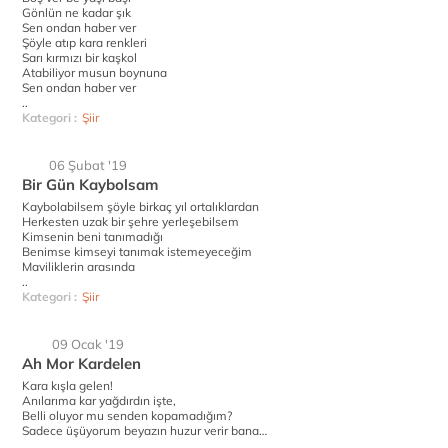
Gönlün ne kadar şık
Sen ondan haber ver
Şöyle atıp kara renkleri
Sarı kırmızı bir kaşkol
Atabiliyor musun boynuna
Sen ondan haber ver
..
Kategori :
Şiir
06 Şubat '19
Bir Gün Kaybolsam
Kaybolabilsem şöyle birkaç yıl ortalıklardan
Herkesten uzak bir şehre yerleşebilsem
Kimsenin beni tanımadığı
Benimse kimseyi tanımak istemeyeceğim
Maviliklerin arasında
..
Kategori :
Şiir
09 Ocak '19
Ah Mor Kardelen
Kara kışla gelen!
Anılarıma kar yağdırdın işte,
Belli oluyor mu senden kopamadığım?
Sadece üşüyorum beyazın huzur verir bana…