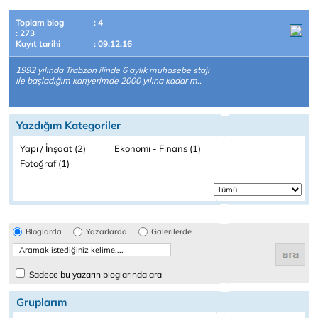
Toplam blog
: 4
: 273
Kayıt tarihi
: 09.12.16
1992 yılında Trabzon ilinde 6 aylık muhasebe stajı
ile başladığım kariyerimde 2000 yılına kadar m..
Yazdığım Kategoriler
Yapı / İnşaat (2)
Ekonomi - Finans (1)
Fotoğraf (1)
Bloglarda
Yazarlarda
Galerilerde
Sadece bu yazarın bloglarında ara
Gruplarım