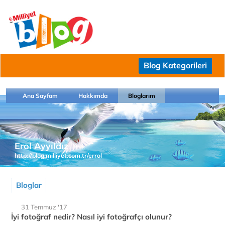
Blog Kategorileri
Ana Sayfam
Hakkımda
Bloglarım
Erol Ayyıldız
http://blog.milliyet.com.tr/errol
Bloglar
31 Temmuz '17
İyi fotoğraf nedir? Nasıl iyi fotoğrafçı olunur?