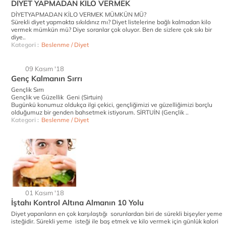
DİYET YAPMADAN KİLO VERMEK
DİYETYAPMADAN KİLO VERMEK MÜMKÜN MÜ?
Sürekli diyet yapmakta sıkıldınız mı? Diyet listelerine bağlı kalmadan kilo
vermek mümkün mü? Diye soranlar çok oluyor. Ben de sizlere çok sıkı bir
diye..
Kategori :
Beslenme / Diyet
09 Kasım '18
Genç Kalmanın Sırrı
Gençlik Sırrı
Gençlik ve Güzellik Geni (Sirtuin)
Bugünkü konumuz oldukça ilgi çekici, gençliğimizi ve güzelliğimizi borçlu
olduğumuz bir genden bahsetmek istiyorum. SİRTUİN (Gençlik ..
Kategori :
Beslenme / Diyet
01 Kasım '18
İştahı Kontrol Altına Almanın 10 Yolu
Diyet yapanların en çok karşılaştığı sorunlardan biri de sürekli bişeyler yeme
isteğidir. Sürekli yeme isteği ile baş etmek ve kilo vermek için günlük kalori