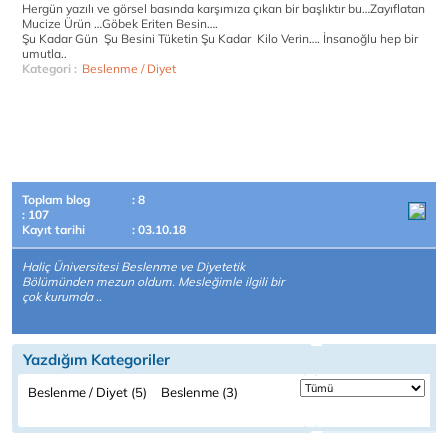
Hergün yazılı ve görsel basında karşımıza çıkan bir başlıktır bu…Zayıflatan
Mucize Ürün …Göbek Eriten Besin….
Şu Kadar Gün Şu Besini Tüketin Şu Kadar Kilo Verin…. İnsanoğlu hep bir
umutla..
Kategori :
Beslenme / Diyet
Toplam blog
: 8
: 107
Kayıt tarihi
: 03.10.18
Haliç Üniversitesi Beslenme ve Diyetetik
Bölümünden mezun oldum. Mesleğimle ilgili bir
çok kurumda ..
Yazdığım Kategoriler
Beslenme / Diyet (5)
Beslenme (3)