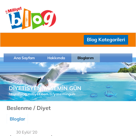
Blog Kategorileri
Ana Sayfam
Hakkımda
Bloglarım
DİYETİSYEN YASEMİN GÜN
http://blog.milliyet.com.tr/yasemingun
Beslenme / Diyet
Bloglar
30 Eylül '20