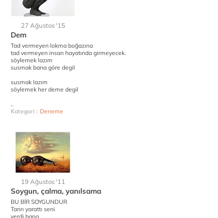
27 Ağustos '15
Dem
Tad vermeyen lokma boğazına
tad vermeyen insan hayatında girmeyecek.
söylemek lazım
susmak bana göre degil
susmak lazım
söylemek her deme degil
..
Kategori :
Deneme
19 Ağustos '11
Soygun, çalma, yanılsama
BU BİR SOYGUNDUR
Tanrı yarattı seni
verdi bana