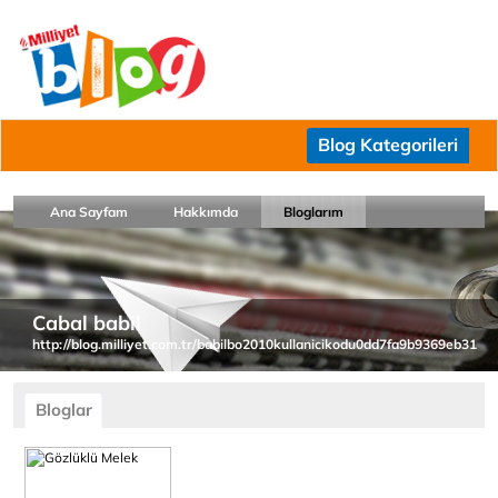
Blog Kategorileri
Ana Sayfam
Hakkımda
Bloglarım
Cabal babil
http://blog.milliyet.com.tr/babilbo2010kullanicikodu0dd7fa9b9369eb31
Bloglar