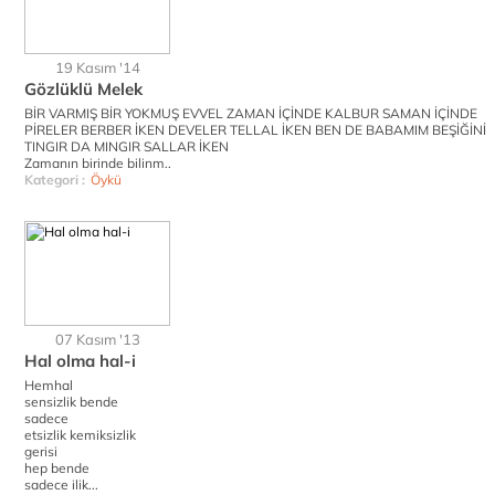
19 Kasım '14
Gözlüklü Melek
BİR VARMIŞ BİR YOKMUŞ EVVEL ZAMAN İÇİNDE KALBUR SAMAN İÇİNDE
PİRELER BERBER İKEN DEVELER TELLAL İKEN BEN DE BABAMIM BEŞİĞİNİ
TINGIR DA MINGIR SALLAR İKEN
Zamanın birinde bilinm..
Kategori :
Öykü
07 Kasım '13
Hal olma hal-i
Hemhal
sensizlik bende
sadece
etsizlik kemiksizlik
gerisi
hep bende
sadece ilik...