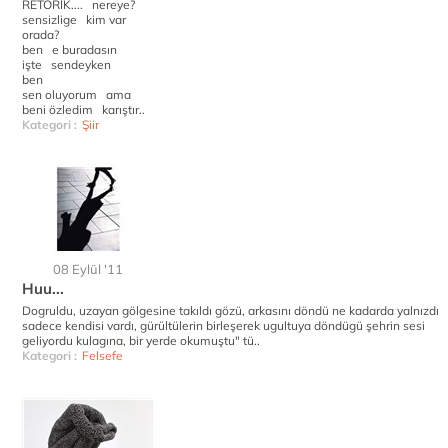
RETORİK.... nereye?
sensizlige kim var
orada?
ben e buradasın
işte sendeyken
ben
sen oluyorum ama
beni özledim karıştır..
Kategori :
Şiir
08 Eylül '11
Huu...
Dogruldu, uzayan gölgesine takıldı gözü, arkasını döndü ne kadarda yalnızdı
sadece kendisi vardı, gürültülerin birleşerek ugultuya döndügü şehrin sesi
geliyordu kulagına, bir yerde okumuştu" tü..
Kategori :
Felsefe