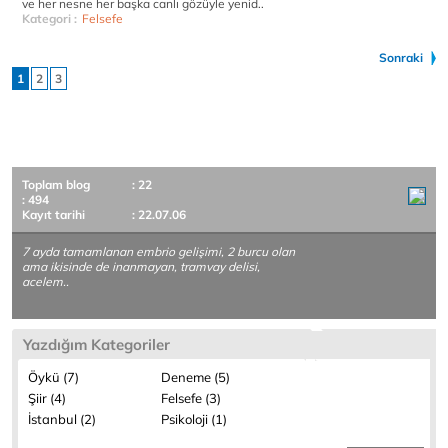
ve her nesne her başka canlı gözüyle yenid..
Kategori :
Felsefe
Sonraki
1
2
3
Toplam blog
: 22
: 494
Kayıt tarihi
: 22.07.06
7 ayda tamamlanan embrio gelişimi, 2 burcu olan
ama ikisinde de inanmayan, tramvay delisi,
acelem..
Yazdığım Kategoriler
Öykü (7)
Deneme (5)
Şiir (4)
Felsefe (3)
İstanbul (2)
Psikoloji (1)