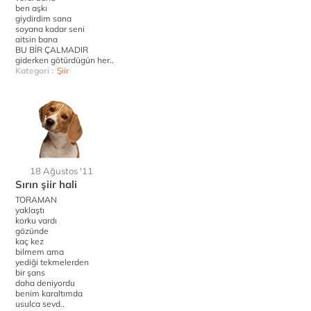
ben aşkı
giydirdim sana
soyana kadar seni
aitsin bana
BU BİR ÇALMADIR
giderken götürdügün her..
Kategori :
Şiir
18 Ağustos '11
Sırın şiir hali
TORAMAN
yaklaştı
korku vardı
gözünde
kaç kez
bilmem ama
yediği tekmelerden
bir şans
daha deniyordu
benim karaltımda
usulca sevd..