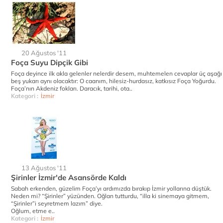
20 Ağustos '11
Foça Suyu Dipçik Gibi
Foça deyince ilk akla gelenler nelerdir desem, muhtemelen cevaplar üç aşağı
beş yukarı aynı olacaktır: O caanım, hilesiz-hurdasız, katkısız Foça Yoğurdu.
Foça’nın Akdeniz fokları. Daracık, tarihi, ota..
Kategori :
İzmir
13 Ağustos '11
Şirinler İzmir'de Asansörde Kaldı
Sabah erkenden, güzelim Foça’yı ardımızda bırakıp İzmir yollarına düştük.
Neden mi? “Şirinler” yüzünden. Oğlan tutturdu, “illa ki sinemaya gitmem,
“Şirinler”i seyretmem lazım” diye.
Oğlum, etme e..
Kategori :
İzmir