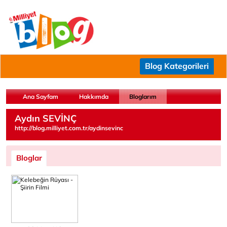
Blog Kategorileri
Ana Sayfam
Hakkımda
Bloglarım
Aydın SEVİNÇ
http://blog.milliyet.com.tr/aydinsevinc
Bloglar