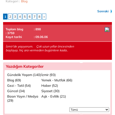
Kategori :
Blog
Sonraki
1
2
3
4
5
6
7
8
»
Toplam blog
: 898
: 3759
Kayıt tarihi
: 09.06.06
İzmir'de yaşıyorum. Çok uzun yıllar öncesinden
başlayıp, hiç ara vermeden bugünlere kada..
Yazdığım Kategoriler
Gündelik Yaşam (140)
İzmir (93)
Blog (69)
Yemek - Mutfak (66)
Gezi - Tatil (54)
Haber (52)
Güncel (34)
Siyaset (30)
Basın Yayın / Medya
Aşk - Evlilik (21)
(29)