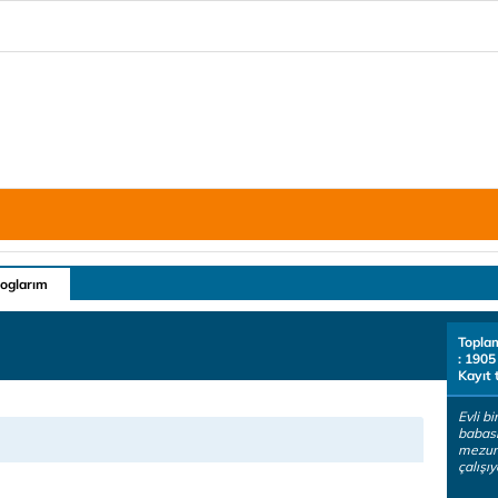
loglarım
Topla
: 1905
Kayıt 
Evli bi
babası
mezun
çalışı