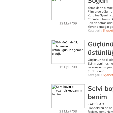
Soğan
Yemeklerin olmaz
Filmlerde ağlama 
Kuru fasülyenin c
Cücükleri, tazesi, 
Fakirin sofrasındak
12 Mart '09
Yavan ekmeğin ga
Kategori :
Siyaset
Güçlünü
üstünlü
Güçlünün haklı old
Eşinin ayrılmasına 
15 Eylül '08
ve karısını kurşuna
Çünkü onun ..
Kategori :
Siyaset
Selvi b
benim
KAOTİZM !!!
Hoppala bu da nere
21 Mart '08
faşizm, komünizm b