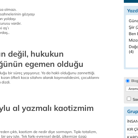
sa olmazı.
Yazd
sahnelerinin gözyaşı
an yoldaşı
Günc
kurusu vardır.
Şiir 
i aş’ı
rdaş..
Ben B
Miza
Doğa
n değil, hukukun
(4)
ğünün egemen olduğu
uğu bir süreç yaşıyoruz. Ya da haklı olduğunu zannettiği.
kızan öfkeli koca silahını alarak kayınvalidesini, çocuklarını
Blo
 dizdi.
Sad
oylu al yazmalı kaotizmim
Grup
İNSAN
KIR Ç
den çıktı, kaotizm de nedir diye sormayın. Tıpkı totalizm,
ir şey işte. Tek farkı evrensel değil, ülkemize özgü
KARDE