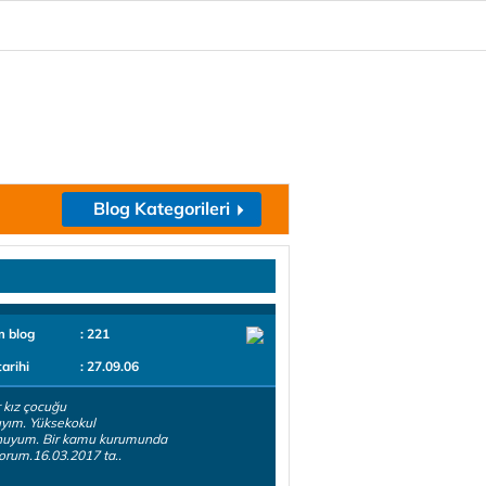
Blog Kategorileri
m blog
: 221
tarihi
: 27.09.06
r kız çocuğu
yım. Yüksekokul
uyum. Bir kamu kurumunda
yorum.16.03.2017 ta..