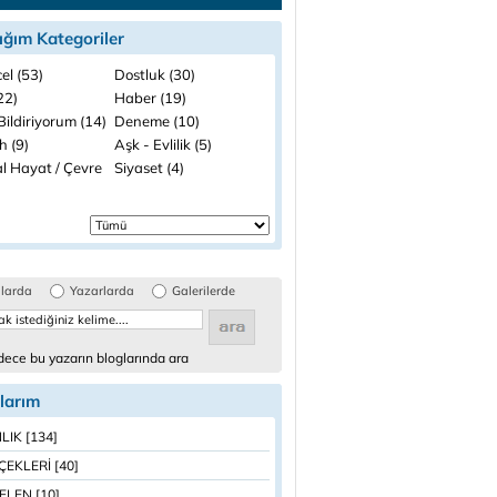
ığım Kategoriler
el (53)
Dostluk (30)
(22)
Haber (19)
ildiriyorum (14)
Deneme (10)
h (9)
Aşk - Evlilik (5)
l Hayat / Çevre
Siyaset (4)
glarda
Yazarlarda
Galerilerde
ece bu yazarın bloglarında ara
larım
LIK [134]
İÇEKLERİ [40]
LEN [10]