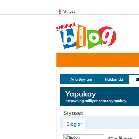
Milliyet
Ana Sayfam
Hakkımda
B
Yapukay
http://blog.milliyet.com.tr/yapukay
Siyaset
Bloglar