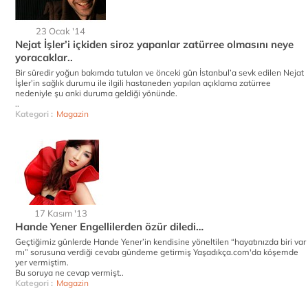
23 Ocak '14
Nejat İşler’i içkiden siroz yapanlar zatürree olmasını neye
yoracaklar..
Bir süredir yoğun bakımda tutulan ve önceki gün İstanbul’a sevk edilen Nejat
İşler’in sağlık durumu ile ilgili hastaneden yapılan açıklama zatürree
nedeniyle şu anki duruma geldiği yönünde.
..
Kategori :
Magazin
17 Kasım '13
Hande Yener Engellilerden özür diledi…
Geçtiğimiz günlerde Hande Yener’in kendisine yöneltilen “hayatınızda biri var
mı” sorusuna verdiği cevabı gündeme getirmiş Yaşadıkça.com'da köşemde
yer vermiştim.
Bu soruya ne cevap vermişt..
Kategori :
Magazin