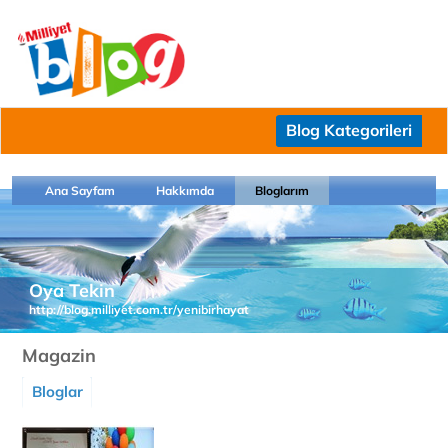
Blog Kategorileri
Ana Sayfam
Hakkımda
Bloglarım
Oya Tekin
http://blog.milliyet.com.tr/yenibirhayat
Magazin
Bloglar