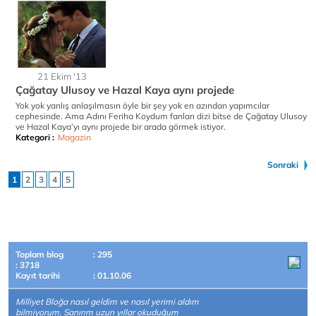
21 Ekim '13
Çağatay Ulusoy ve Hazal Kaya aynı projede
Yok yok yanlış anlaşılmasın öyle bir şey yok en azından yapımcılar
cephesinde. Ama Adını Feriha Koydum fanları dizi bitse de Çağatay Ulusoy
ve Hazal Kaya’yı aynı projede bir arada görmek istiyor.
Kategori :
Magazin
Sonraki
1
2
3
4
5
Toplam blog
: 295
: 3718
Kayıt tarihi
: 01.10.06
Milliyet Bloğa nasıl geldim ve nasıl yerimi aldım
bilmiyorum. Sanırım uzun yıllar okuduğum