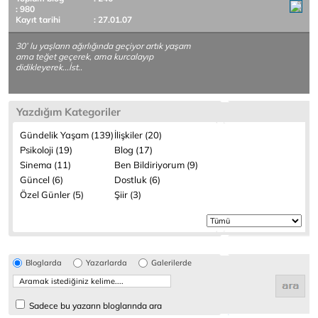
: 980
Kayıt tarihi
: 27.01.07
30’ lu yaşların ağırlığında geçiyor artık yaşam
ama teğet geçerek, ama kurcalayıp
didikleyerek...İst..
Yazdığım Kategoriler
Gündelik Yaşam (139)
İlişkiler (20)
Psikoloji (19)
Blog (17)
Sinema (11)
Ben Bildiriyorum (9)
Güncel (6)
Dostluk (6)
Özel Günler (5)
Şiir (3)
Bloglarda
Yazarlarda
Galerilerde
Sadece bu yazarın bloglarında ara