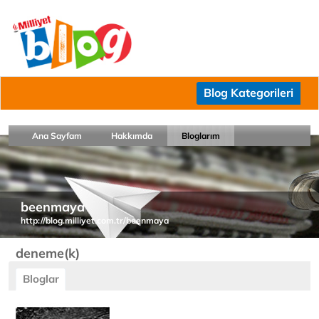
Blog Kategorileri
Ana Sayfam
Hakkımda
Bloglarım
beenmaya
http://blog.milliyet.com.tr/beenmaya
deneme(k)
Bloglar