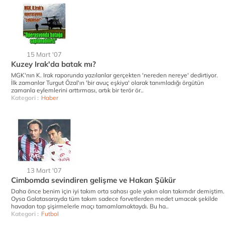
15 Mart '07
Kuzey Irak'da batak mı?
MGK'nın K. Irak raporunda yazılanlar gerçekten 'nereden nereye' dedirtiyor.
İlk zamanlar Turgut Özal'ın 'bir avuç eşkiya' olarak tanımladığı örgütün
zamanla eylemlerini arttırması, artık bir terör ör..
Kategori :
Haber
13 Mart '07
Cimbomda sevindiren gelişme ve Hakan Şükür
Daha önce benim için iyi takım orta sahası gole yakın olan takımdır demiştim.
Oysa Galatasarayda tüm takım sadece forvetlerden medet umacak şekilde
havadan top şişirmelerle maçı tamamlamaktaydı. Bu ha..
Kategori :
Futbol