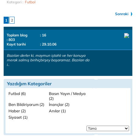
Kategori :
Futbol
Sonraki
1
2
Toplam blog
: 16
: 803
Kayıt tarihi
: 29.10.06
Bazıları derler ki, maymun iştahlı ve her konuya
merak salmış birihiçbirşey başaramaz. Bazıları da
i..
Yazdığım Kategoriler
Futbol (6)
Basın Yayın / Medya
(2)
Ben Bildiriyorum (2)
İnançlar (2)
Haber (2)
Anılar (1)
Siyaset (1)