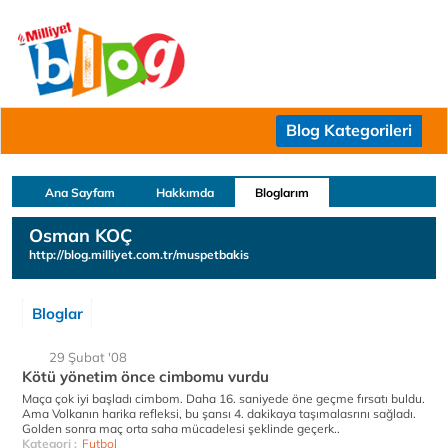
Blog Kategorileri
Ana Sayfam
Hakkımda
Bloglarım
Osman KOÇ
http://blog.milliyet.com.tr/muspetbakis
Bloglar
29 Şubat '08
Kötü yönetim önce cimbomu vurdu
Maça çok iyi başladı cimbom. Daha 16. saniyede öne geçme fırsatı buldu.
Ama Volkanın harika refleksi, bu şansı 4. dakikaya taşımalasrını sağladı.
Golden sonra maç orta saha mücadelesi şeklinde geçerk..
Kategori :
Futbol