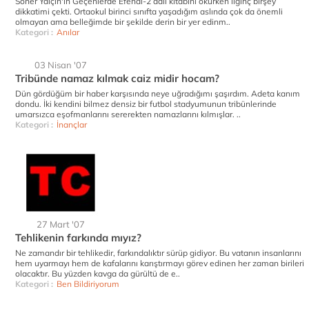
Soner Yalçın'ın Geçenlerde Efendi-2 adlı kitabını okurken ilginç birşey
dikkatimi çekti. Ortaokul birinci sınıfta yaşadığım aslında çok da önemli
olmayan ama belleğimde bir şekilde derin bir yer edinm..
Kategori :
Anılar
03 Nisan '07
Tribünde namaz kılmak caiz midir hocam?
Dün gördüğüm bir haber karşısında neye uğradığımı şaşırdım. Adeta kanım
dondu. İki kendini bilmez densiz bir futbol stadyumunun tribünlerinde
umarsızca eşofmanlarını sererekten namazlarını kılmışlar. ..
Kategori :
İnançlar
27 Mart '07
Tehlikenin farkında mıyız?
Ne zamandır bir tehlikedir, farkındalıktır sürüp gidiyor. Bu vatanın insanlarını
hem uyarmayı hem de kafalarını karıştırmayı görev edinen her zaman birileri
olacaktır. Bu yüzden kavga da gürültü de e..
Kategori :
Ben Bildiriyorum