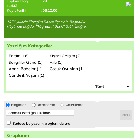
Toplam blog
: 23
: 1432
Kayıt tarihi
: 08.12.06
1976 yılında Elazığ'ın Baskil ilçesinin Beşbölük
Köyünde doğdu. İlköğretimi Baskil Yatılı İlköğre..
Yazdığım Kategoriler
Eğitim (16)
Kişisel Gelişim (2)
Sevgililer Günü (1)
Aile (1)
Anne-Babalar (1)
Çocuk Oyunları (1)
Gündelik Yaşam (1)
Bloglarda
Yazarlarda
Galerilerde
Sadece bu yazarın bloglarında ara
Gruplarım