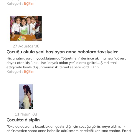
Kategori :
Eğitim
27 Ağustos '08
Çocuğu okula yeni başlayan anne babalara tavsiyeler
Hiç unutmuyorum çocukluğumda “öğretmen” denince aklıma hep “döven,
dayak atan kişi”, okul ise “dayak atılan yer” olarak gelirdi… Şimdi tahlil
ettiğimde böyle düşünmemin iki temel sebebi vardı: Birin..
Kategori :
Eğitim
11 Nisan '08
Çocukta disiplin
“Okulda davranış bozuklukları gösterdiği için çocuğu görüşmeye aldım. İlk
görüşmeden sonra anne baba ile görüşmem gerektiği kanısına vardım. Ertesi