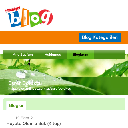
Blog Kategorileri
Ana Sayfam
Hakkımda
Bloglarım
Eşref Bolukçu
http://blog.milliyet.com.tr/esrefbolukcu
Bloglar
19 Ekim '21
Hayata Olumlu Bak (Kitap)