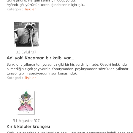
Güneşindi o. Hergün senin için doğuyordu.
Ay'ındı, gökyüzünün karanlığında senin için ışık..
Kategori :
İlişkiler
03 Eylül '07
Adı yok! Kocaman bir kalbi var...
Sanki onu yıllardır tanıyorsunuz gibi bir his vardır içinizde. Oysaki hakkında
bilmediğiniz çok şey vardır. Konuşmadan, paylaşmadan sözcükleri, yıllardır
tanıyor gibi hissediyordur insan karşısındak..
Kategori :
İlişkiler
31 Ağustos '07
Kırık kalpler kraliçesi
Kırık kalpler şehrinin kraliçesiyim ben. Her yanım paramparça kalpli insanlarla