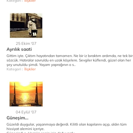
Kategori :
İlişkiler
25 Ekim '07
Ayrılık saati
Gittim işte. Çıktım hayatından tamamen. Ne bir iz bıraktım ardımda, ne tek bir
sözcük. Hatıralar savruldu en uzak köşelere. Sevgiler küflendi, güzel olan her
şey unutuldu şimdi. Yaşam yaprağının o s..
Kategori :
İlişkiler
04 Eylül '07
Güneşim...
Güzeldi duygular, yaşanmaya değerdi. Kilitli olan kapılarını açıp, aldın tüm
hissiyat alemini içeriye.