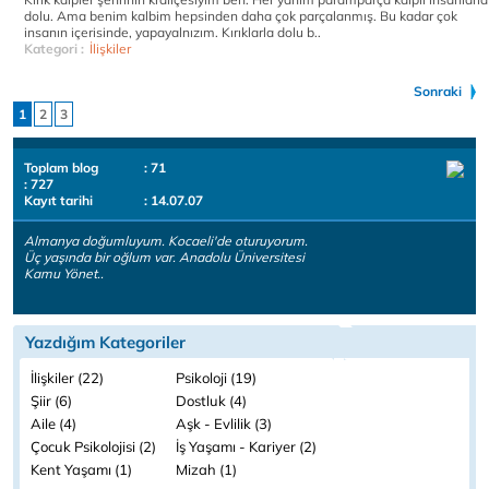
dolu. Ama benim kalbim hepsinden daha çok parçalanmış. Bu kadar çok
insanın içerisinde, yapayalnızım. Kırıklarla dolu b..
Kategori :
İlişkiler
Sonraki
1
2
3
Toplam blog
: 71
: 727
Kayıt tarihi
: 14.07.07
Almanya doğumluyum. Kocaeli'de oturuyorum.
Üç yaşında bir oğlum var. Anadolu Üniversitesi
Kamu Yönet..
Yazdığım Kategoriler
İlişkiler (22)
Psikoloji (19)
Şiir (6)
Dostluk (4)
Aile (4)
Aşk - Evlilik (3)
Çocuk Psikolojisi (2)
İş Yaşamı - Kariyer (2)
Kent Yaşamı (1)
Mizah (1)