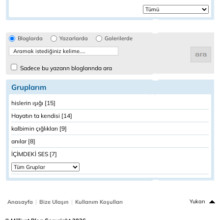
Bloglarda
Yazarlarda
Galerilerde
Sadece bu yazarın bloglarında ara
Gruplarım
hislerin ışığı [15]
Hayatın ta kendisi [14]
kalbimin çığlıkları [9]
anılar [8]
İÇİMDEKİ SES [7]
|
|
Yukarı
Anasayfa
Bize Ulaşın
Kullanım Koşulları