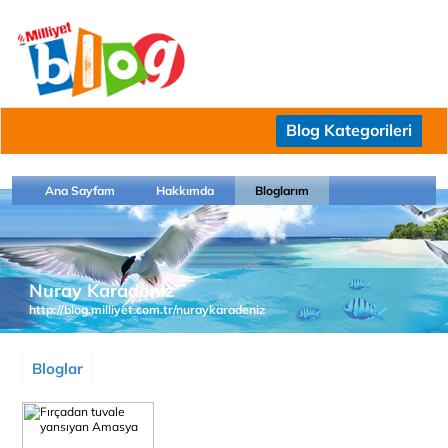
Blog Kategorileri
Ana Sayfam
Hakkımda
Bloglarım
Nuray Karadeniz
http://blog.milliyet.com.tr/nuraykaradeniz
Bloglar