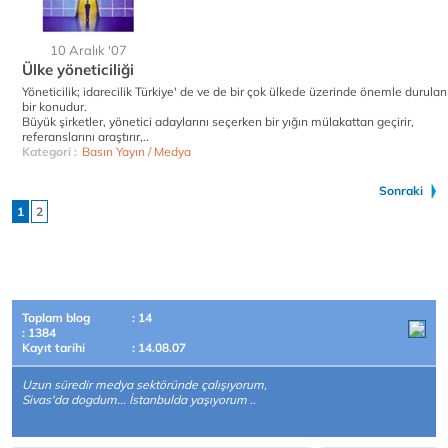
10 Aralık '07
Ülke yöneticiliği
Yöneticilik; idarecilik Türkiye' de ve de bir çok ülkede üzerinde önemle durulan
bir konudur.
Büyük şirketler, yönetici adaylarını seçerken bir yığın mülakattan geçirir,
referanslarını araştırır,..
Kategori :
Basın Yayın / Medya
Sonraki
1
2
Toplam blog
: 14
: 1384
Kayıt tarihi
: 14.08.07
Uzun süredir medya sektöründe çalışıyorum,
Sivas'da dogdum... İstanbulda yaşıyorum ..