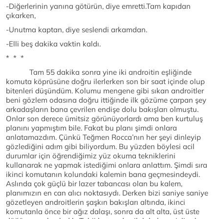
-Diğerlerinin yanına götürün, diye emretti.Tam kapıdan
çıkarken,
-Unutma kaptan, diye seslendi arkamdan.
-Elli beş dakika vaktin kaldı.
* * *
Tam 55 dakika sonra yine iki androitin eşliğinde
komuta köprüsüne doğru ilerlerken son bir saat içinde olup
bitenleri düşündüm. Kolumu mengene gibi sıkan androitler
beni gözlem odasına doğru ittiğinde ilk gözüme çarpan şey
arkadaşların bana çevrilen endişe dolu bakışları olmuştu.
Onlar son derece ümitsiz görünüyorlardı ama ben kurtuluş
planını yapmıştım bile. Fakat bu planı şimdi onlara
anlatamazdım. Çünkü Teğmen Rocca’nın her şeyi dinleyip
gözlediğini adım gibi biliyordum. Bu yüzden böylesi acil
durumlar için öğrendiğimiz yüz okuma tekniklerini
kullanarak ne yapmak istediğimi onlara anlattım. Şimdi sıra
ikinci komutanın kolundaki kalemin bana geçmesindeydi.
Aslında çok güçlü bir lazer tabancası olan bu kalem,
planımızın en can alıcı noktasıydı. Derken bizi saniye saniye
gözetleyen androitlerin şaşkın bakışları altında, ikinci
komutanla önce bir ağız dalaşı, sonra da alt alta, üst üste