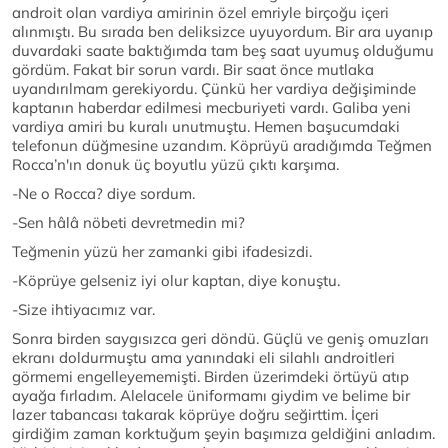
androit olan vardiya amirinin özel emriyle birçoğu içeri
alınmıştı. Bu sırada ben deliksizce uyuyordum. Bir ara uyanıp
duvardaki saate baktığımda tam beş saat uyumuş olduğumu
gördüm. Fakat bir sorun vardı. Bir saat önce mutlaka
uyandırılmam gerekiyordu. Çünkü her vardiya değişiminde
kaptanın haberdar edilmesi mecburiyeti vardı. Galiba yeni
vardiya amiri bu kuralı unutmuştu. Hemen başucumdaki
telefonun düğmesine uzandım. Köprüyü aradığımda Teğmen
Rocca’n'ın donuk üç boyutlu yüzü çıktı karşıma.
-Ne o Rocca? diye sordum.
-Sen hâlâ nöbeti devretmedin mi?
Teğmenin yüzü her zamanki gibi ifadesizdi.
-Köprüye gelseniz iyi olur kaptan, diye konuştu.
-Size ihtiyacımız var.
Sonra birden saygısızca geri döndü. Güçlü ve geniş omuzları
ekranı doldurmuştu ama yanındaki eli silahlı androitleri
görmemi engelleyememişti. Birden üzerimdeki örtüyü atıp
ayağa fırladım. Alelacele üniformamı giydim ve belime bir
lazer tabancası takarak köprüye doğru seğirttim. İçeri
girdiğim zaman korktuğum şeyin başımıza geldiğini anladım.