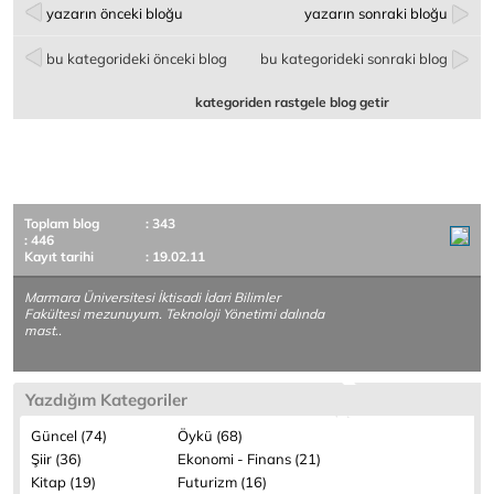
yazarın önceki bloğu
yazarın sonraki bloğu
bu kategorideki önceki blog
bu kategorideki sonraki blog
kategoriden rastgele blog getir
Toplam blog
: 343
: 446
Kayıt tarihi
: 19.02.11
Marmara Üniversitesi İktisadi İdari Bilimler
Fakültesi mezunuyum. Teknoloji Yönetimi dalında
mast..
Yazdığım Kategoriler
Güncel (74)
Öykü (68)
Şiir (36)
Ekonomi - Finans (21)
Kitap (19)
Futurizm (16)