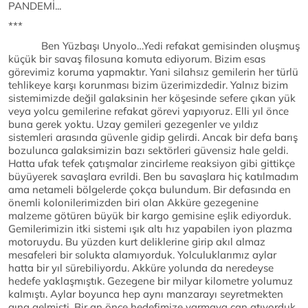
PANDEMİ...
***
Ben Yüzbaşı Unyolo…Yedi refakat gemisinden oluşmuş
küçük bir savaş filosuna komuta ediyorum. Bizim esas
görevimiz koruma yapmaktır. Yani silahsız gemilerin her türlü
tehlikeye karşı korunması bizim üzerimizdedir. Yalnız bizim
sistemimizde değil galaksinin her köşesinde sefere çıkan yük
veya yolcu gemilerine refakat görevi yapıyoruz. Elli yıl önce
buna gerek yoktu. Uzay gemileri gezegenler ve yıldız
sistemleri arasında güvenle gidip gelirdi. Ancak bir defa barış
bozulunca galaksimizin bazı sektörleri güvensiz hale geldi.
Hatta ufak tefek çatışmalar zincirleme reaksiyon gibi gittikçe
büyüyerek savaşlara evrildi. Ben bu savaşlara hiç katılmadım
ama netameli bölgelerde çokça bulundum. Bir defasında en
önemli kolonilerimizden biri olan Akküre gezegenine
malzeme götüren büyük bir kargo gemisine eşlik ediyorduk.
Gemilerimizin itki sistemi ışık altı hız yapabilen iyon plazma
motoruydu. Bu yüzden kurt deliklerine girip akıl almaz
mesafeleri bir solukta alamıyorduk. Yolculuklarımız aylar
hatta bir yıl sürebiliyordu. Akküre yolunda da neredeyse
hedefe yaklaşmıştık. Gezegene bir milyar kilometre yolumuz
kalmıştı. Aylar boyunca hep aynı manzarayı seyretmekten
gına gelmişti. Bir an önce hedefimize varmaya can atıyorduk.