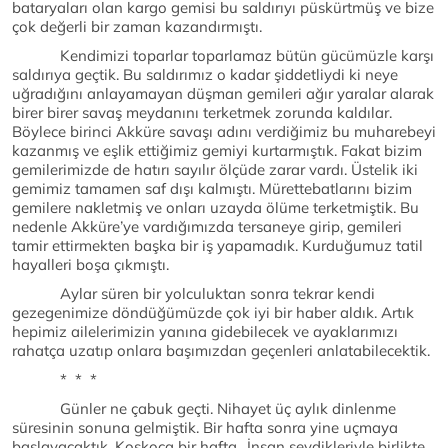
bataryaları olan kargo gemisi bu saldırıyı püskürtmüş ve bize
çok değerli bir zaman kazandırmıştı.
Kendimizi toparlar toparlamaz bütün gücümüzle karşı
saldırıya geçtik. Bu saldırımız o kadar şiddetliydi ki neye
uğradığını anlayamayan düşman gemileri ağır yaralar alarak
birer birer savaş meydanını terketmek zorunda kaldılar.
Böylece birinci Akküre savaşı adını verdiğimiz bu muharebeyi
kazanmış ve eşlik ettiğimiz gemiyi kurtarmıştık. Fakat bizim
gemilerimizde de hatırı sayılır ölçüde zarar vardı. Üstelik iki
gemimiz tamamen saf dışı kalmıştı. Mürettebatlarını bizim
gemilere nakletmiş ve onları uzayda ölüme terketmiştik. Bu
nedenle Akküre’ye vardığımızda tersaneye girip, gemileri
tamir ettirmekten başka bir iş yapamadık. Kurduğumuz tatil
hayalleri boşa çıkmıştı.
Aylar süren bir yolculuktan sonra tekrar kendi
gezegenimize döndüğümüzde çok iyi bir haber aldık. Artık
hepimiz ailelerimizin yanına gidebilecek ve ayaklarımızı
rahatça uzatıp onlara başımızdan geçenleri anlatabilecektik.
* * *
Günler ne çabuk geçti. Nihayet üç aylık dinlenme
süresinin sonuna gelmiştik. Bir hafta sonra yine uçmaya
başlayacaktık. Koskoca bir hafta…İnsan sevdikleriyle birlikte