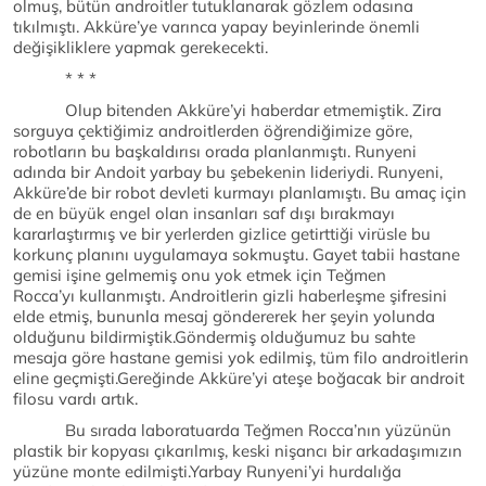
olmuş, bütün androitler tutuklanarak gözlem odasına
tıkılmıştı. Akküre’ye varınca yapay beyinlerinde önemli
değişikliklere yapmak gerekecekti.
* * *
Olup bitenden Akküre’yi haberdar etmemiştik. Zira
sorguya çektiğimiz androitlerden öğrendiğimize göre,
robotların bu başkaldırısı orada planlanmıştı. Runyeni
adında bir Andoit yarbay bu şebekenin lideriydi. Runyeni,
Akküre’de bir robot devleti kurmayı planlamıştı. Bu amaç için
de en büyük engel olan insanları saf dışı bırakmayı
kararlaştırmış ve bir yerlerden gizlice getirttiği virüsle bu
korkunç planını uygulamaya sokmuştu. Gayet tabii hastane
gemisi işine gelmemiş onu yok etmek için Teğmen
Rocca’yı kullanmıştı. Androitlerin gizli haberleşme şifresini
elde etmiş, bununla mesaj göndererek her şeyin yolunda
olduğunu bildirmiştik.Göndermiş olduğumuz bu sahte
mesaja göre hastane gemisi yok edilmiş, tüm filo androitlerin
eline geçmişti.Gereğinde Akküre’yi ateşe boğacak bir androit
filosu vardı artık.
Bu sırada laboratuarda Teğmen Rocca’nın yüzünün
plastik bir kopyası çıkarılmış, keski nişancı bir arkadaşımızın
yüzüne monte edilmişti.Yarbay Runyeni’yi hurdalığa