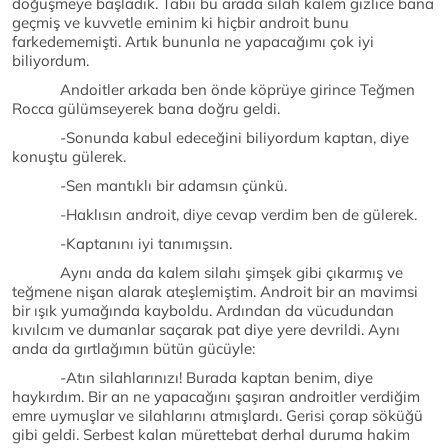
döğüşmeye başladık. Tabii bu arada silah kalem gizlice bana
geçmiş ve kuvvetle eminim ki hiçbir androit bunu
farkedememişti. Artık bununla ne yapacağımı çok iyi
biliyordum.
Andoitler arkada ben önde köprüye girince Teğmen
Rocca gülümseyerek bana doğru geldi.
-Sonunda kabul edeceğini biliyordum kaptan, diye
konuştu gülerek.
-Sen mantıklı bir adamsın çünkü.
-Haklısın androit, diye cevap verdim ben de gülerek.
-Kaptanını iyi tanımışsın.
Aynı anda da kalem silahı şimşek gibi çıkarmış ve
teğmene nişan alarak ateşlemiştim. Androit bir an mavimsi
bir ışık yumağında kayboldu. Ardından da vücudundan
kıvılcım ve dumanlar saçarak pat diye yere devrildi. Aynı
anda da gırtlağımın bütün gücüyle:
-Atın silahlarınızı! Burada kaptan benim, diye
haykırdım. Bir an ne yapacağını şaşıran androitler verdiğim
emre uymuşlar ve silahlarını atmışlardı. Gerisi çorap söküğü
gibi geldi. Serbest kalan mürettebat derhal duruma hakim