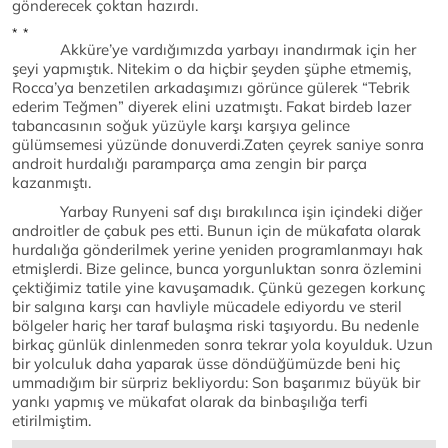
gönderecek çoktan hazırdı.
* *
Akküre’ye vardığımızda yarbayı inandırmak için her
şeyi yapmıştık. Nitekim o da hiçbir şeyden şüphe etmemiş,
Rocca’ya benzetilen arkadaşımızı görünce gülerek “Tebrik
ederim Teğmen” diyerek elini uzatmıştı. Fakat birdeb lazer
tabancasının soğuk yüzüyle karşı karşıya gelince
gülümsemesi yüzünde donuverdi.Zaten çeyrek saniye sonra
androit hurdalığı paramparça ama zengin bir parça
kazanmıştı.
Yarbay Runyeni saf dışı bırakılınca işin içindeki diğer
androitler de çabuk pes etti. Bunun için de mükafata olarak
hurdalığa gönderilmek yerine yeniden programlanmayı hak
etmişlerdi. Bize gelince, bunca yorgunluktan sonra özlemini
çektiğimiz tatile yine kavuşamadık. Çünkü gezegen korkunç
bir salgına karşı can havliyle mücadele ediyordu ve steril
bölgeler hariç her taraf bulaşma riski taşıyordu. Bu nedenle
birkaç günlük dinlenmeden sonra tekrar yola koyulduk. Uzun
bir yolculuk daha yaparak üsse döndüğümüzde beni hiç
ummadığım bir sürpriz bekliyordu: Son başarımız büyük bir
yankı yapmış ve mükafat olarak da binbaşılığa terfi
etirilmiştim.