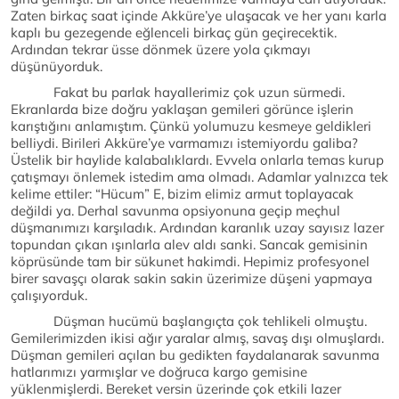
Zaten birkaç saat içinde Akküre’ye ulaşacak ve her yanı karla
kaplı bu gezegende eğlenceli birkaç gün geçirecektik.
Ardından tekrar üsse dönmek üzere yola çıkmayı
düşünüyorduk.
Fakat bu parlak hayallerimiz çok uzun sürmedi.
Ekranlarda bize doğru yaklaşan gemileri görünce işlerin
karıştığını anlamıştım. Çünkü yolumuzu kesmeye geldikleri
belliydi. Birileri Akküre’ye varmamızı istemiyordu galiba?
Üstelik bir haylide kalabalıklardı. Evvela onlarla temas kurup
çatışmayı önlemek istedim ama olmadı. Adamlar yalnızca tek
kelime ettiler: “Hücum” E, bizim elimiz armut toplayacak
değildi ya. Derhal savunma opsiyonuna geçip meçhul
düşmanımızı karşıladık. Ardından karanlık uzay sayısız lazer
topundan çıkan ışınlarla alev aldı sanki. Sancak gemisinin
köprüsünde tam bir sükunet hakimdi. Hepimiz profesyonel
birer savaşçı olarak sakin sakin üzerimize düşeni yapmaya
çalışıyorduk.
Düşman hucümü başlangıçta çok tehlikeli olmuştu.
Gemilerimizden ikisi ağır yaralar almış, savaş dışı olmuşlardı.
Düşman gemileri açılan bu gedikten faydalanarak savunma
hatlarımızı yarmışlar ve doğruca kargo gemisine
yüklenmişlerdi. Bereket versin üzerinde çok etkili lazer