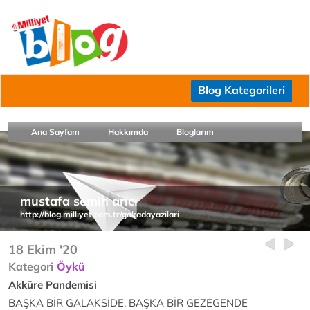
Blog Kategorileri
Ana Sayfam
Hakkımda
Bloglarım
mustafa semih arıcı
http://blog.milliyet.com.tr/gokadayazilari
18 Ekim '20
Kategori
Öykü
Akküre Pandemisi
BAŞKA BİR GALAKSİDE, BAŞKA BİR GEZEGENDE