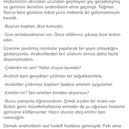
Hiçbirimizin aklından ucundan geçmeyen şey gerçekleşmiş
ve geminin denetimi androitlerin eline geçmişti. Teğmen
Rocca beni görünce robot yüzü mekanik bir gülümsemeyle
kasıldı.
-Buyrun kaptan, diye konuştu.
-Size anlatacaklarım var. Önce silâhınızı çıkarıp bize teslim
edin.
Üzerime çevrilmiş namlular yapılacak bir şeyin olmadığını
gösteriyordu. Androitlerden biri silahımı alınca daha fazla
dayanamadım,
-Çıldırdın mı sen? Neler oluyor burada?
Androit beni gerçekten çıldırtan bir soğukkanlıkla,
-Andoitler çıldırmaz kaptan! Sadece emirleri uygularlar.
-Emirler mi? Sen emirleri kimden alıyorsun?
-Bunu zamanla öğreneceksin. Şimdi sizden bir ricam var:
Bütün gemi mürettebatlarına emredin de şu uğursuz hastane
gemisine kilitlensinler. Hazır olunca ateş emrini ben
vereceğim.
Demek androitlerin asıl hedefi hastane gemisiydi. Peki ama