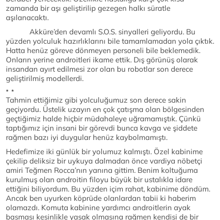
zamanda bir aşı geliştirilip gezegen halkı süratle
aşılanacaktı.
Akküre’den devamlı S.O.S. sinyalleri geliyordu. Bu
yüzden yolculuk hazırlıklarını bile tamamlamadan yola çıktık.
Hatta henüz göreve dönmeyen personeli bile beklemedik.
Onların yerine androitleri ikame ettik. Dış görünüş olarak
insandan ayırt edilmesi zor olan bu robotlar son derece
geliştirilmiş modellerdi.
* *
Tahmin ettiğimiz gibi yolculuğumuz son derece sakin
geçiyordu. Üstelik uzayın en çok çatışma olan bölgesinden
geçtiğimiz halde hiçbir müdahaleye uğramamıştık. Çünkü
taptığımız için insani bir görevdi bunca kavga ve şiddete
rağmen bazı iyi duygular henüz kaybolmamıştı.
Hedefimize iki günlük bir yolumuz kalmıştı. Özel kabinime
çekilip deliksiz bir uykuya dalmadan önce vardiya nöbetçi
amiri Teğmen Rocca’nın yanına gittim. Benim koltuğuma
kurulmuş olan androitin filoyu büyük bir ustalıkla idare
ettiğini biliyordum. Bu yüzden içim rahat, kabinime döndüm.
Ancak ben uyurken köprüde olanlardan tabii ki haberim
olamazdı. Komuta kabinine yardımcı androitlerin ayak
basması kesinlikle yasak olmasına rağmen kendisi de bir