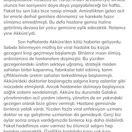
olunca her saniyesini doya doya yaşayabileceği bir hafta…
Fakat bu son lüks bize nasip olmadı. Amirallikten gelen acil
bir emirle derhal gemilere dönmemiz ve harekete hazır
olmamız emredilmişti. Bu defa hastane gemisi haline
getirilmiş devasa bir yolcu gemisine eşlik edecektik. Rotamız
yine Akküre’ydi.
Son haftalarda Akküre’den kötü haberler geliyordu.
Sebebi bilinmeyen müthiş bir viral hastalık bu küçük
gezegeni kırıp geçirmeye başlamıştı. Binlerce insan ölmüş,
onbinlercesi de hastanelere düşmüştü. Bu yüzden
gezegenlerdeki üretim sekteye uğramış, stratejik maden
sahaları birbir kapanmış, fabrikalar tatil edilmiş, tarım
çiftliklerinde üretim sahaları terkedilmeye başlanmıştı.
Akküre’deki doktorlar başlangıçta salgına karşı aslanlar gibi
mücadele etmişlerdi. Ancak hastaneler dolmaya başlayınca
sağlık sistemi sendelemişti. Akküre bu durumda Galaksi
yönetiminden acil yardım istemiş, yönetim de en yakındaki
gezegen olarak bize görev vermişti. Hastane gemisinde
binlerce yatak vardı. Yüzden fazla viral enfeksiyon uzmanı
doktor ve aşı geliştirme uzmanları da gemideydi. Gerçi biz
aylar sonra oraya vardığımızda binlerce kişi daha ölebilirdi.
Fakat hedefimize varır varmaz bu ölümcül salgını hep
beraber yenecektik. Özellikle hastalığa karşı çok kısa