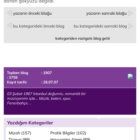
dönen gökyüzü değildi.
yazarın önceki bloğu
yazarın sonraki bloğu
bu kategorideki önceki blog
bu kategorideki sonraki blog
kategoriden rastgele blog getir
Toplam blog
: 1907
: 3759
Kayıt tarihi
: 28.07.07
03 Şubat 1967 İstanbul doğumlu, romantik bir
müzisyenim işte... Müzik, bateri, spor,
Fenerbahçe, ..
Yazdığım Kategoriler
Mizah (157)
Pratik Bilgiler (102)
Dünya (99)
Hayvanlar Alemi (89)