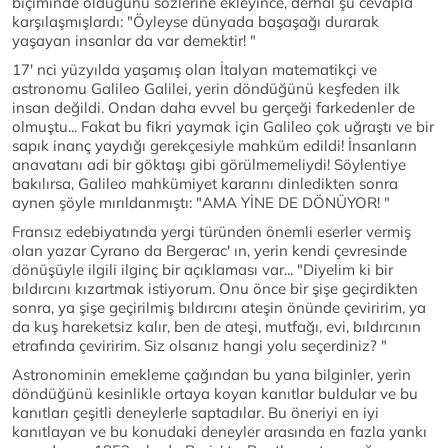
biçiminde olduğunu sözlerine ekleyince, derhal şu cevapla
karşılaşmışlardı: "Öyleyse dünyada başaşağı durarak
yaşayan insanlar da var demektir! "
17' nci yüzyılda yaşamış olan İtalyan matematikçi ve
astronomu Galileo Galilei, yerin döndüğünü keşfeden ilk
insan değildi. Ondan daha evvel bu gerçeği farkedenler de
olmuştu... Fakat bu fikri yaymak için Galileo çok uğraştı ve bir
sapık inanç yaydığı gerekçesiyle mahküm edildi! İnsanların
anavatanı adi bir göktaşı gibi görülmemeliydi! Söylentiye
bakılırsa, Galileo mahkümiyet kararını dinledikten sonra
aynen şöyle mırıldanmıştı: "AMA YİNE DE DÖNÜYOR! "
Fransız edebiyatında yergi türünden önemli eserler vermiş
olan yazar Cyrano da Bergerac' ın, yerin kendi çevresinde
dönüşüyle ilgili ilginç bir açıklaması var... "Diyelim ki bir
bıldırcını kızartmak istiyorum. Onu önce bir şişe geçirdikten
sonra, ya şişe geçirilmiş bıldırcını ateşin önünde çeviririm, ya
da kuş hareketsiz kalır, ben de ateşi, mutfağı, evi, bıldırcının
etrafında çeviririm. Siz olsanız hangi yolu seçerdiniz? "
Astronominin emekleme çağından bu yana bilginler, yerin
döndüğünü kesinlikle ortaya koyan kanıtlar buldular ve bu
kanıtları çeşitli deneylerle saptadılar. Bu öneriyi en iyi
kanıtlayan ve bu konudaki deneyler arasında en fazla yankı