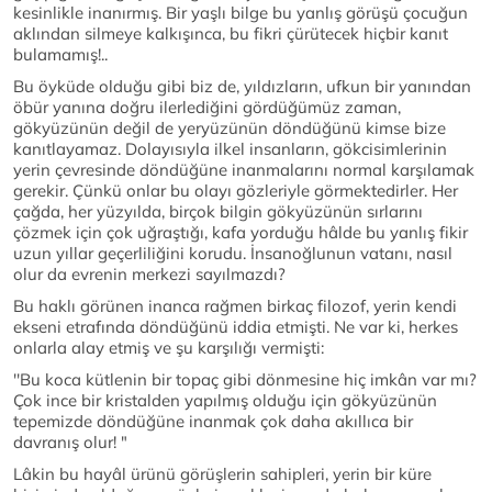
kesinlikle inanırmış. Bir yaşlı bilge bu yanlış görüşü çocuğun
aklından silmeye kalkışınca, bu fikri çürütecek hiçbir kanıt
bulamamış!..
Bu öyküde olduğu gibi biz de, yıldızların, ufkun bir yanından
öbür yanına doğru ilerlediğini gördüğümüz zaman,
gökyüzünün değil de yeryüzünün döndüğünü kimse bize
kanıtlayamaz. Dolayısıyla ilkel insanların, gökcisimlerinin
yerin çevresinde döndüğüne inanmalarını normal karşılamak
gerekir. Çünkü onlar bu olayı gözleriyle görmektedirler. Her
çağda, her yüzyılda, birçok bilgin gökyüzünün sırlarını
çözmek için çok uğraştığı, kafa yorduğu hâlde bu yanlış fikir
uzun yıllar geçerliliğini korudu. İnsanoğlunun vatanı, nasıl
olur da evrenin merkezi sayılmazdı?
Bu haklı görünen inanca rağmen birkaç filozof, yerin kendi
ekseni etrafında döndüğünü iddia etmişti. Ne var ki, herkes
onlarla alay etmiş ve şu karşılığı vermişti:
''Bu koca kütlenin bir topaç gibi dönmesine hiç imkân var mı?
Çok ince bir kristalden yapılmış olduğu için gökyüzünün
tepemizde döndüğüne inanmak çok daha akıllıca bir
davranış olur! "
Lâkin bu hayâl ürünü görüşlerin sahipleri, yerin bir küre