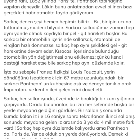
uyandıranı, 1852 yılında Paris' te, Pantheon tapınağına
yapılan deneydir. Lâkin bunu anlatmadan evvel bilinen bazı
gerçekleri hatırlatmakta fayda görüyorum.
Sarkaç denen şeyi hemen hepimiz biliriz... Bu, bir ipin ucuna
tutturulmuş madeni bilyadır. Sarkacı salladığımız zaman hep
aynı yönde olmak kaydıyla bir gel - git hareketi başlar. Bu
sarkacı bir otomobilin içerisinde sallarsak, otomobil de
virajları hızlı dönmezse, sarkaç hep aynı şekildeki gel - git
hareketine devam eder. Kısacası içerisinde bulunduğu
otomobilin yön değiştirmesi onu etkilemez; çünkü kendi
desteği hareket etse bile sarkaç hep aynı düzlemde kalır.
İşte bu sebeple Fransız fizikçisi Louis Foucault, yerin
döndüğünü ispatlamak için 67 metre uzunluğundaki bir
sarkacı Pantheon' un kubbesine astı ve deneye tanık olarak
İmparatoru ve kentin ileri gelenlerini davet etti.
Sarkaç her sallanışında, üzerinde iz bıraktığı bir kum yığınına
çarpıyordu. Orada bulunanlar, bu izin her seferinde başka bir
yerde meydana geldiğini gördüler. Bir sallanış sonunda
kumda kalan iz ile 16 saniye sonra tekrarlanan ikinci sallanış
sonunda meydana gelen iz arasında 3 ya da 4 milimetre fark
vardı! Sarkaç hep aynı düzlemde kalıyordu ama Pantheon
da, Paris de, Yer de oldukları yerde dönüyorlardı. Demek ki