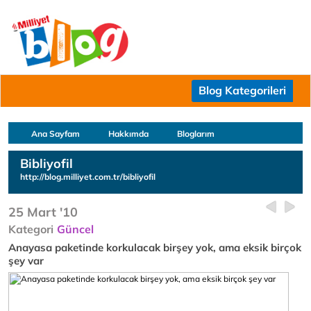
Blog Kategorileri
Ana Sayfam
Hakkımda
Bloglarım
Bibliyofil
http://blog.milliyet.com.tr/bibliyofil
25 Mart '10
Kategori
Güncel
Anayasa paketinde korkulacak birşey yok, ama eksik birçok
şey var