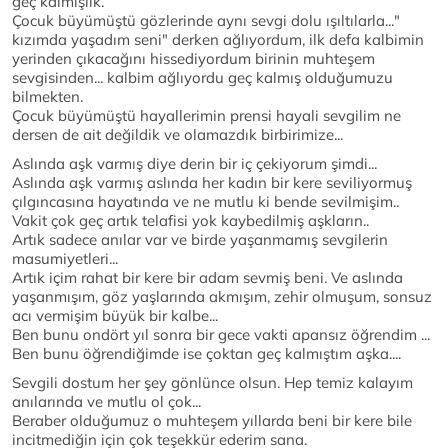
geç kalmışlık.
Çocuk büyümüştü gözlerinde aynı sevgi dolu ışıltılarla..."
kızımda yaşadım seni" derken ağlıyordum, ilk defa kalbimin
yerinden çıkacağını hissediyordum birinin muhteşem
sevgisinden... kalbim ağlıyordu geç kalmış olduğumuzu
bilmekten.
Çocuk büyümüştü hayallerimin prensi hayali sevgilim ne
dersen de ait değildik ve olamazdık birbirimize...
Aslında aşk varmış diye derin bir iç çekiyorum şimdi...
Aslında aşk varmış aslında her kadın bir kere seviliyormuş
çılgıncasına hayatında ve ne mutlu ki bende sevilmişim..
Vakit çok geç artık telafisi yok kaybedilmiş aşkların..
Artık sadece anılar var ve birde yaşanmamış sevgilerin
masumiyetleri...
Artık içim rahat bir kere bir adam sevmiş beni. Ve aslında
yaşanmışım, göz yaşlarında akmışım, zehir olmuşum, sonsuz
acı vermişim büyük bir kalbe...
Ben bunu ondört yıl sonra bir gece vakti apansız öğrendim ...
Ben bunu öğrendiğimde ise çoktan geç kalmıştım aşka....
Sevgili dostum her şey gönlünce olsun. Hep temiz kalayım
anılarında ve mutlu ol çok...
Beraber olduğumuz o muhteşem yıllarda beni bir kere bile
incitmediğin için çok teşekkür ederim sana.