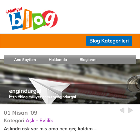
Blog Kategorileri
Ana Sayfam
Hakkımda
Bloglarım
engindurgal
http://blog.milliyet.com.tr/engindurgal
01 Nisan '09
Kategori
Aşk - Evlilik
Aslında aşk var mış ama ben geç kaldım ...