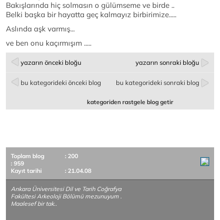
Bakışlarında hiç solmasın o gülümseme ve birde ..
Belki başka bir hayatta geç kalmayız birbirimize.....
Aslında aşk varmış...
ve ben onu kaçırmışım .....
yazarın önceki bloğu
yazarın sonraki bloğu
bu kategorideki önceki blog
bu kategorideki sonraki blog
kategoriden rastgele blog getir
Toplam blog
: 200
: 959
Kayıt tarihi
: 21.04.08
Ankara Üniversitesi Dil ve Tarih Coğrafya
Fakültesi Arkeoloji Bölümü mezunuyum .
Maalesef bir tak..