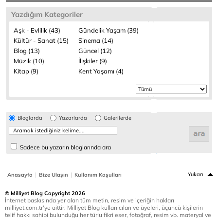
Yazdığım Kategoriler
Aşk - Evlilik (43)
Gündelik Yaşam (39)
Kültür - Sanat (15)
Sinema (14)
Blog (13)
Güncel (12)
Müzik (10)
İlişkiler (9)
Kitap (9)
Kent Yaşamı (4)
Bloglarda
Yazarlarda
Galerilerde
Sadece bu yazarın bloglarında ara
|
|
Yukarı
Anasayfa
Bize Ulaşın
Kullanım Koşulları
© Milliyet Blog Copyright 2026
İnternet baskısında yer alan tüm metin, resim ve içeriğin hakları
milliyet.com.tr'ye aittir. Milliyet Blog kullanıcıları ve üyeleri, üçüncü kişilerin
telif hakkı sahibi bulunduğu her türlü fikri eser, fotoğraf, resim vb. materyal ve