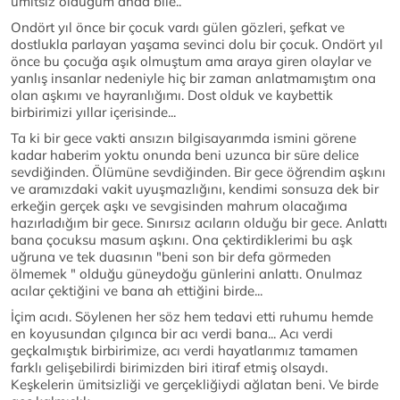
ümitsiz olduğum anda bile..
Ondört yıl önce bir çocuk vardı gülen gözleri, şefkat ve
dostlukla parlayan yaşama sevinci dolu bir çocuk. Ondört yıl
önce bu çocuğa aşık olmuştum ama araya giren olaylar ve
yanlış insanlar nedeniyle hiç bir zaman anlatmamıştım ona
olan aşkımı ve hayranlığımı. Dost olduk ve kaybettik
birbirimizi yıllar içerisinde...
Ta ki bir gece vakti ansızın bilgisayarımda ismini görene
kadar haberim yoktu onunda beni uzunca bir süre delice
sevdiğinden. Ölümüne sevdiğinden. Bir gece öğrendim aşkını
ve aramızdaki vakit uyuşmazlığını, kendimi sonsuza dek bir
erkeğin gerçek aşkı ve sevgisinden mahrum olacağıma
hazırladığım bir gece. Sınırsız acıların olduğu bir gece. Anlattı
bana çocuksu masum aşkını. Ona çektirdiklerimi bu aşk
uğruna ve tek duasının "beni son bir defa görmeden
ölmemek " olduğu güneydoğu günlerini anlattı. Onulmaz
acılar çektiğini ve bana ah ettiğini birde...
İçim acıdı. Söylenen her söz hem tedavi etti ruhumu hemde
en koyusundan çılgınca bir acı verdi bana... Acı verdi
geçkalmıştık birbirimize, acı verdi hayatlarımız tamamen
farklı gelişebilirdi birimizden biri itiraf etmiş olsaydı.
Keşkelerin ümitsizliği ve gerçekliğiydi ağlatan beni. Ve birde