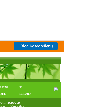
Blog Kategorileri
m blog
: 47
tarihi
: 17.10.09
rum, yaşadıkça
yorum, öğrendikçe