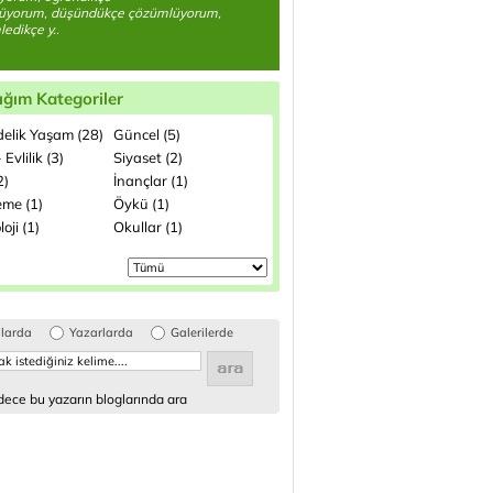
üyorum, düşündükçe çözümlüyorum,
edikçe y..
ığım Kategoriler
elik Yaşam (28)
Güncel (5)
 Evlilik (3)
Siyaset (2)
2)
İnançlar (1)
me (1)
Öykü (1)
loji (1)
Okullar (1)
glarda
Yazarlarda
Galerilerde
ece bu yazarın bloglarında ara