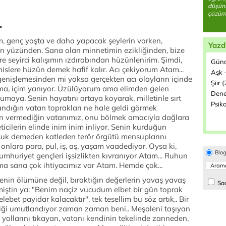
düşün
çözüml
.
m, genç yaşta ve daha yapacak şeylerin varken,
Yazd
in yüzünden. Sana olan minnetimin ezikliğinden, bize
e seyirci kalışımın ızdırabından hüzünlenirim. Şimdi,
Günd
slere hüzün demek hafif kalır. Acı çekiyorum Atam...
Aşk -
genişlemesinden mi yoksa gerçekten acı olayların içinde
Şiir (
a, içim yanıyor. Üzülüyorum ama elimden gelen
Dene
rumaya. Senin hayatını ortaya koyarak, milletinle sırt
Psiko
andığın vatan toprakları ne hale geldi görmek
n vermediğin vatanımız, onu bölmek amacıyla dağlara
icilerin elinde inim inim inliyor. Senin kurduğun
ocuk demeden katleden terör örgütü mensuplarını
onlara para, pul, iş, aş, yaşam vaadediyor. Oysa ki,
Blo
 Cumhuriyet gençleri işsizlikten kıvranıyor Atam... Ruhun
ma sana çok ihtiyacımız var Atam. Hemde çok...
enin ölümüne değil, bıraktığın değerlerin yavaş yavaş
Sad
iştin ya: "Benim naçiz vucudum elbet bir gün toprak
lebet payidar kalacaktır", tek tesellim bu söz artık.. Bir
çliği umutlandıyor zaman zaman beni.. Meşaleni taşıyan
yollarını tıkayan, vatanı kendinin tekelinde zanneden,