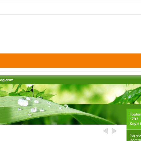
loglarım
Topla
: 793
Kayıt 
Yaşıyo
öğreni