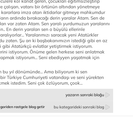
cülere kol kanat geren, çocukları eğitimsizleştirip
e çalışan, vatanı bir örtünün altından yönetmeye
in kararlara imza atan iktidarlar gitmeye mahkumdur
arların ardında bırakacağı derin yaralar Atam. Sen de
ları var zaten Atam. Sen yaralı yurdumuzun yaralarını
in.. En derin yaraları sen o büyülü ellerinle
 yaralıyorlar... Yaralarımızı saracak yeni Atatürkler
ydu zaten. Şu an ki başbakanımızın istediği gibi en az
gibi Atatürkçü evlatlar yetiştirmek istiyorum.
erini istiyorum. Önüme gelen herkese seni anlatmak
yapmak istiyorum... Seni ebediyyen yaşatmak için
 bu yıl dönümünde... Ama biliyorum ki sen
 bir Türkiye Cumhuriyeti vatandaşı ve seni yürekten
kmek istedim. Seni çok özlüyorum, çook...
yazarın sonraki bloğu
goriden rastgele blog getir
bu kategorideki sonraki blog