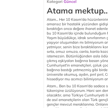
Kategori
Güncel
Atama mektup..
Atam... Her 10 Kasım'da hüzünleniri
amansız bir hastalık yüzünden gidiş
bıraktığın onca değere ihanet edenler
bu 10 Kasım'da içinde bulunduğum hi
Yaşım büyüdükçe, idrak sınırlarımın 
yaşıyor oluşumdan mı bilmiyorum am
yetmiyor, senin bize bıraktıklarını ko
sırta, omuz omuza, canla, kanla kaz
istemezsin. Bütünlüğünden asla ödü
çıkmış eşkiyaları bağrına basan yönet
Cumhuriyet'in emanetçileri, çoluk ç
bağrına bastığı yetmezmiş gibi birde 
üniversite okumuş, aydın, pırıl pırıl,
hissediyor mu acımızı bilimiyorum a
Atam... Ben bu 10 Kasım'da sadece s
tükenişine üzülüyorum. Hani sen dem
olacaktır, ama Türkiye Cumhuriyeti ile
de asıl emanetçilerin olan Türk gen
gençler mevcut meraklanma. Onların 