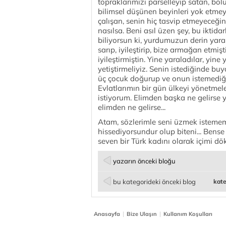
topraklarımızı parselleyip satan, bölü
bilimsel düşünen beyinleri yok etmey
çalışan, senin hiç tasvip etmeyeceğ
nasılsa. Beni asıl üzen şey, bu iktid
biliyorsun ki, yurdumuzun derin yara
sarıp, iyileştirip, bize armağan etmişt
iyileştirmiştin. Yine yaraladılar, yine
yetiştirmeliyiz. Senin istediğinde bu
üç çocuk doğurup ve onun istemediği 
Evlatlarımın bir gün ülkeyi yönetmel
istiyorum. Elimden başka ne gelirse 
elimden ne gelirse...
Atam, sözlerimle seni üzmek istemem
hissediyorsundur olup biteni... Bense
seven bir Türk kadını olarak içimi dö
yazarın önceki bloğu
bu kategorideki önceki blog
kate
|
|
Anasayfa
Bize Ulaşın
Kullanım Koşulları