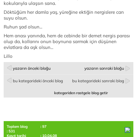
kokularıyla ulaşsın sana.
Döktüğüm her damla yaş, yüreğine ektiğin nergislere can
suyu olsun.
Ruhun şad olsun...
Hem anası yanında, hem de cebinde bir demet nergis parası
olup da, kollarını onun boynuna sarmak için düşünen
evlatlara da aşk olsun...
Lillo
yazarın önceki bloğu
yazarın sonraki bloğu
bu kategorideki önceki blog
bu kategorideki sonraki blog
kategoriden rastgele blog getir
Toplam blog
: 97
: 531
Kayıt tarihi
: 10.04.08