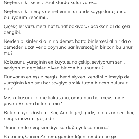
Neylersin ki, sensiz Aralıklarda kaldı yürek...
Neylersin ki, nergis demetlerinin önünde saygı duruşunda
buluyorum kendimi...
Çiçekçiler yüzüme tuhaf tuhaf bakıyor.Alacaksan al da çekil
der gibi.
Nerden bilsinler ki alınır o demet, hatta binlercesi alınır da o
demetleri uzatıverip boynuna sarılıvereceğin bir can bulunur
mu?
Kokusunu yüreğinin en kuytusuna çekip, seviyorum seni,
seviyorum nergisleri diyen bir can bulunur mu?
Dünyanın en eşsiz nergisi kendisiyken, kendini bilmeyip de
yüreğinin kapısını her sevgiye aralık tutan bir can bulunur
mu?
Mis kokusunu, anne kokusunu, ömrümün her mevsimine
yayan Annem bulunur mu?
Bulunmuyor dostum...Kaç Aralık geçti gidişinin üstünden, kaç
nergis mevsimi geçti de
“hani nerde nergisim diye sorduğu yok cananın...”
Sultanım, Canım Annem, gönderdiğim her dua nergis