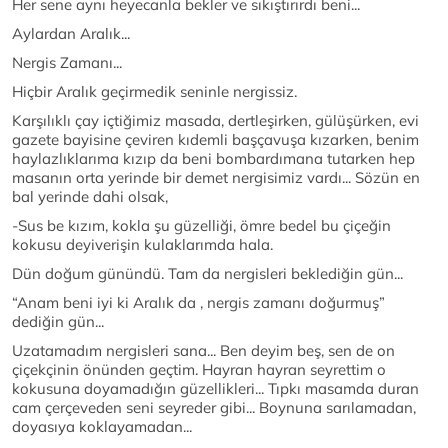
Her sene aynı heyecanla bekler ve sıkıştırırdı beni...
Aylardan Aralık...
Nergis Zamanı...
Hiçbir Aralık geçirmedik seninle nergissiz.
Karşılıklı çay içtiğimiz masada, dertleşirken, gülüşürken, evi
gazete bayisine çeviren kıdemli başçavuşa kızarken, benim
haylazlıklarıma kızıp da beni bombardımana tutarken hep
masanın orta yerinde bir demet nergisimiz vardı... Sözün en
bal yerinde dahi olsak,
-Sus be kızım, kokla şu güzelliği, ömre bedel bu çiçeğin
kokusu deyiverişin kulaklarımda hala.
Dün doğum günündü. Tam da nergisleri beklediğin gün...
“Anam beni iyi ki Aralık da , nergis zamanı doğurmuş”
dediğin gün...
Uzatamadım nergisleri sana... Ben deyim beş, sen de on
çiçekçinin önünden geçtim. Hayran hayran seyrettim o
kokusuna doyamadığın güzellikleri... Tıpkı masamda duran
cam çerçeveden seni seyreder gibi... Boynuna sarılamadan,
doyasıya koklayamadan...