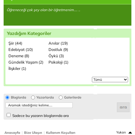
Öğreneceği çok şey olan bir öğretmenim.... ..
Yazdığım Kategoriler
Şiir (44)
Anılar (19)
Edebiyat (10)
Dostluk (9)
Deneme (8)
Öykü (3)
Gündelik Yaşam (2)
Psikoloji (1)
İlişkiler (1)
Bloglarda
Yazarlarda
Galerilerde
Sadece bu yazarın bloglarında ara
|
|
Yukarı
Anasayfa
Bize Ulaşın
Kullanım Koşulları