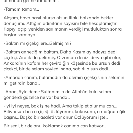
almadan gelme tamam mı.
-Tamam tamam...
Akşam, hava nasıl olursa olsun illaki balkonda bekler
dönüşümü.Attığım adımların sayısını bile hesaplamıştır.
Kapıyı açıp, yeniden sarılmanın verdiği mutluluktan sonra
başlar sormaya.
-Baktın mı çiçekçilere...Gelmiş mi?
-Baktım anneciğim baktım. Daha Kasım ayındayız dedi
çiçekçi. Aralık da gelirmiş. O zaman deniz, derya gibi olur,
Ankara’nın kafanı her çevirdiğin köşesinde bulursun dedi
çiçekçi, bir de selam söyledi sana, sabırlı olsun dedi...
-Amaaan canım, bulamadın da alemin çiçekçisinin selamını
mı getirdin bana...
-Aaaa, öyle deme Sultanım, o da Allah’ın kulu selam
gönderdi güzelce ne var bunda...
-İyi iyi neyse, bak işine hadi. Ama takip et olur mu can...
Biliyorsun ben o çiçeği özlüyorum, kokusunu, o mağrur eğik
başını... Başka bir asaleti var onun.Özlüyorum işte...
Bir seni, bir de onu koklamak canıma can katıyor...