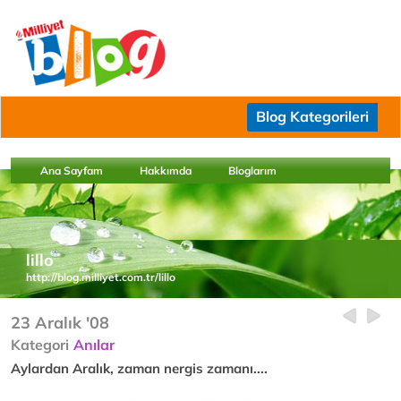
Blog Kategorileri
Ana Sayfam
Hakkımda
Bloglarım
lillo
http://blog.milliyet.com.tr/lillo
23 Aralık '08
Kategori
Anılar
Aylardan Aralık, zaman nergis zamanı....