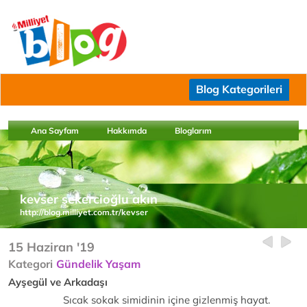
Blog Kategorileri
Ana Sayfam
Hakkımda
Bloglarım
kevser şekercioğlu akın
http://blog.milliyet.com.tr/kevser
15 Haziran '19
Kategori
Gündelik Yaşam
Ayşegül ve Arkadaşı
Sıcak sokak simidinin içine gizlenmiş hayat.