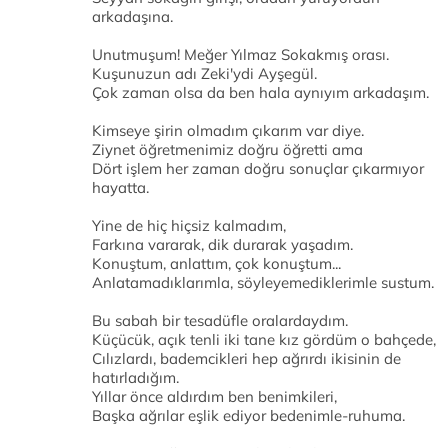
arkadaşına.
Unutmuşum! Meğer Yılmaz Sokakmış orası.
Kuşunuzun adı Zeki'ydi Ayşegül.
Çok zaman olsa da ben hala aynıyım arkadaşım.
Kimseye şirin olmadım çıkarım var diye.
Ziynet öğretmenimiz doğru öğretti ama
Dört işlem her zaman doğru sonuçlar çıkarmıyor
hayatta.
Yine de hiç hiçsiz kalmadım,
Farkına vararak, dik durarak yaşadım.
Konuştum, anlattım, çok konuştum...
Anlatamadıklarımla, söyleyemediklerimle sustum.
Bu sabah bir tesadüfle oralardaydım.
Küçücük, açık tenli iki tane kız gördüm o bahçede,
Cılızlardı, bademcikleri hep ağrırdı ikisinin de
hatırladığım.
Yıllar önce aldırdım ben benimkileri,
Başka ağrılar eşlik ediyor bedenimle-ruhuma.