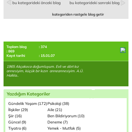
bu kategorideki önceki blog
bu kategorideki sonraki blog
kategoriden rastgele blog getir
Toplam blog
: 374
: 869
Kayıt tarihi
: 15.01.07
1965 Akçakoca doğumluyum. Evli ve dört kız
annesiyim, küçük bir kızın anneannesiyim. A.Ü.
Halkla..
Yazdığım Kategoriler
Gündelik Yaşam (172)
Psikoloji (38)
İlişkiler (29)
Aile (21)
Şiir (16)
Ben Bildiriyorum (10)
Güncel (9)
Deneme (7)
Tiyatro (6)
Yemek - Mutfak (5)