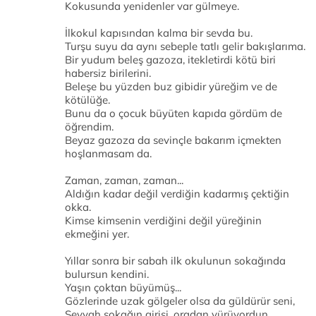
Kokusunda yenidenler var gülmeye.
İlkokul kapısından kalma bir sevda bu.
Turşu suyu da aynı sebeple tatlı gelir bakışlarıma.
Bir yudum beleş gazoza, itekletirdi kötü biri
habersiz birilerini.
Beleşe bu yüzden buz gibidir yüreğim ve de
kötülüğe.
Bunu da o çocuk büyüten kapıda gördüm de
öğrendim.
Beyaz gazoza da sevinçle bakarım içmekten
hoşlanmasam da.
Zaman, zaman, zaman...
Aldığın kadar değil verdiğin kadarmış çektiğin
okka.
Kimse kimsenin verdiğini değil yüreğinin
ekmeğini yer.
Yıllar sonra bir sabah ilk okulunun sokağında
bulursun kendini.
Yaşın çoktan büyümüş...
Gözlerinde uzak gölgeler olsa da güldürür seni,
Seyyah sokağın girişi, oradan yürüyordun