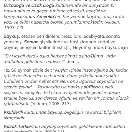
Ortadoğu ve Uzak Doğu
kültürlerinde bir dünyadan bir
başka dünyaya geçen ruhların gözcüsü, bekçisi ve
koruyucusudur
.
Amerika’
nın her yerinde baykuş ötüşü kötü
yazı ve ölüm habercisi olarak yorumlanmaktadır. (
Akalın,
1993: 77)
Baykuş,
öteden beri dinlere, masallara, edebiyata, sanata
yansımış.
Şaman
giysilerinde ve başlıklarında kartal ve
baykuş pençeleri kullanılmıştır.[1] Hayalî’ şiirinde, baykuş için
“Ey Hayalî derd-i aşka herkes olmaz aşina/Bûma virân
bülbülün gülizârıdır endişesi”
demiş.
Hz. Süleyman şöyle der: “
Kuşlar içinde insanoğluna bu kadar
güzel nasihat eden ve bundan daha şefkatli olanı yoktur.
Cahillerin ondan nefret etmeleri, onu uğursuz saymaları ne
acayip şeydir!…” Tasavvufta ise baykuş
sûfiler
in uzleti
seçmesini simgeler. Eski İran rivayetlerinde genel inanışın
tersine baykuş, son derece uğurlu ve sevilen bir yaratık olarak
görülmüştür.
(Yıldırım, 2008: 213)
Kızılderili
kültüründe baykuş, bilgeliğin ve kutsal bilgilerin
simgesidir.
Kazak Türkleri
nin baykuş soyundan geldiklerine inandıkları
görülmektedir. (
Alp, 2009: 31
).