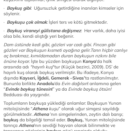
·
Baykuş gibi
: Uğursuzluk getirdiğine inanılan kimseler için
söylenir.
·
Baykuşu çok olmak
: İşleri ters ve kötü gitmektedir.
·
Baykuş viraneyi gülistana değişmez
: Her varlık, daha iyisi
olsa bile, kendi alıştığı yeri beğenir.
Dam üstünde kedi gibi, gözleri var cadı gibi. Fincan gibi
gözleri var
Baykuşun kısmeti ayağına gelir
.
Tanrı hiçbir canlıyı
aç bırakmaz, kımıldamadan duran baykuşun rızkını bile
önüne koyar
. İşte bu yüzden baykuşun
Konya
'da halk
arasında adı
"hayırlı kuş
"tur (Küçük bezirci, 2009). DS’ de
hayırlı kuş olarak baykuş verilmiştir. Bu ifadeye, Konya
dışında
Kayseri, İğdeli, Gemerek –Sivas’
ta rastlanılmıştır.
Bununla birlikte
Anadolu
’da
Evin dağılsın
! anlamına gelen
“
Evinde baykuş tünesin
!” ya da
Evinde baykuş ötsün!
Bedduası da yaygındır.
Toplumların baykuşa yüklediği anlamlar: Baykuşun Yunan
mitolojisinde “
Athena
kuşu
” olarak uğur simgesi sayıldığı
görülmektedir.
Athena
’nın simgelerinden, zeytin dalı barışı;
baykuş
da bilgeliği temsil eder.
Baykuş,
Yunan mitolojisinde
tanrıça
Athena
’nın sevdiği hayvan olarak bilinmekte ve
tanrıçanın gözlerinin
baykuş
gözü renginde olduğu