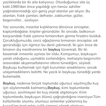
yazlıklarda bir iki aile kalıyoruz. Oturduğumuz site üç
katlı.1980’dan önce yapıldığı için henüz sahiller
yağmalanmadığı için geniş yeşil alanlar yer alıyor. Bu
alanları, fıstık çamları, defneler, zakkumlar, güller,
begonviller… süslüyor.
Yaz sonunda, insanlar kışlıklarına dönünce sincaplar,
kaplumbağalar, kirpiler göründüler. İki sincabı, balkonun
karşısındaki fıstık çamına tırmanırken görme fırsatını bulduk.
Çocukluğumuzda, ceviz ağaçlarına tırmanan sincaplar, sık
göründüğü için ilgimizi bu denli çekmezdi. İki gün önce de
binanın dış merdivenine bir
baykuş
tünemişti. Bir iki
basamak inmemle uçması bir oldu. Komşumuz, baykuşun
yaralı olduğunu, uçmakta zorlandığını, melisayla begonvilin
arasındaki akşamsefalarının altına tünediğini, söyledi.
Baykuşu kurtarmak için ilgili kurumları aradıklarını; ancak
ulaşamadıklarını belirtti. Ne yazık ki baykuşu tünediği yerde
bulamadık.
Baykuş
, nedense birçok toplumda uğursuz sayılmış.Bu kuş
için söylenmedik kalmamış.
Baykuş
, kimi toplumlarda
uğursuz, sevilmeyen bir kuş olarak algılanıyor. Kimi
toplumlarda, baykuşun ölümü çağrıştırdığına inanılıyor.Tüm
kültürlerde; olumlu, olumsuz anlamlar yüklenmiş bu
kuşa.Kimi toplumlar, iyilik simgesi olarak algılıyor.