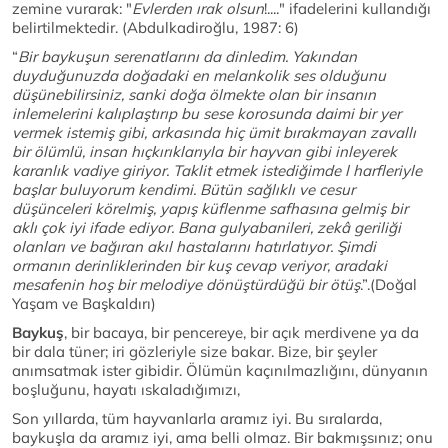
zemine vurarak: "
Evlerden ırak olsun
!...." ifadelerini kullandığı
belirtilmektedir. (Abdulkadiroğlu, 1987: 6)
“
Bir baykuşun serenatlarını da dinledim. Yakından
duyduğunuzda doğadaki en melankolik ses olduğunu
düşünebilirsiniz, sanki doğa ölmekte olan bir insanın
inlemelerini kalıplaştırıp bu sese korosunda daimi bir yer
vermek istemiş gibi, arkasında hiç ümit bırakmayan zavallı
bir ölümlü, insan hıçkırıklarıyla bir hayvan gibi inleyerek
karanlık vadiye giriyor. Taklit etmek istediğimde l harfleriyle
başlar buluyorum kendimi. Bütün sağlıklı ve cesur
düşünceleri körelmiş, yapış küflenme safhasına gelmiş bir
aklı çok iyi ifade ediyor. Bana gulyabanileri, zekâ geriliği
olanları ve bağıran akıl hastalarını hatırlatıyor. Şimdi
ormanın derinliklerinden bir kuş cevap veriyor, aradaki
mesafenin hoş bir melodiye dönüştürdüğü bir ötüş
.”.(Doğal
Yaşam ve Başkaldırı)
Baykuş
, bir bacaya, bir pencereye, bir açık merdivene ya da
bir dala tüner; iri gözleriyle size bakar. Bize, bir şeyler
anımsatmak ister gibidir. Ölümün kaçınılmazlığını, dünyanın
boşluğunu, hayatı ıskaladığımızı,
Son yıllarda, tüm hayvanlarla aramız iyi. Bu sıralarda,
baykuşla da aramız iyi, ama belli olmaz. Bir bakmışsınız; onu