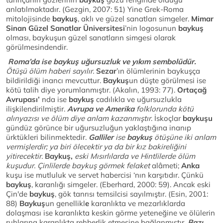
anlatılmaktadır. (Gezgin, 2007: 51) Yine Grek-Roma
mitolojisinde
baykuş
, aklı ve güzel sanatları simgeler.
Mimar
Sinan Güzel Sanatlar Üniversitesi
’nin logosunun
baykuş
olması, baykuşun güzel sanatların simgesi olarak
görülmesindendir.
Roma’da ise baykuş uğursuzluk ve yıkım sembolüdür.
Ötüşü ölüm haberi sayılır.
Sezar
’ın ölümlerinin baykuşça
bildirildiği inancı mevcuttur.
Baykuş
un düşte görülmesi ise
kötü talih diye yorumlanmıştır. (Akalın, 1993: 77).
Ortaçağ
Avrupası’
nda ise
baykuş
cadılıkla ve uğursuzlukla
ilişkilendirilmiştir.
Avrupa ve Amerika
folklorunda kötü
alınyazısı ve ölüm diye anlam kazanmıştır
. İskoçlar
baykuşu
gündüz görünce bir uğursuzluğun yaklaştığına inanıp
ürktükleri bilinmektedir.
Galliler
ise
baykuş
ötüşüne iki anlam
vermişlerdir; ya biri ölecektir ya da bir kız bakireliğini
yitirecektir.
Baykuş,
eski Mısırlılarda ve Hintlilerde ölüm
kuşudur. Çinlilerde baykuş görmek felaket
alâmeti;
Anka
kuşu ise mutluluk ve servet habercisi ‘nın karşıtıdır. Çünkü
baykuş
, karanlığı simgeler. (Eberhard, 2000: 59). Ancak eski
Çin'de
baykuş
, gök tanrısı temsilcisi sayılmıştır. (Esin, 2001:
88)
Baykuş
un genellikl
e
karanlıkta ve mezarlıklarda
dolaşması ise karanlıkta keskin görme yeteneğine ve ölülerin
ruhlarına karanlıkta rehberlik etmesine bağlanmıştır.
Bazı