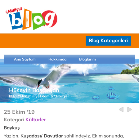
Blog Kategorileri
Ana Sayfam
Hakkımda
Bloglarım
Hüseyin Başdoğan
http://blog.milliyet.com.tr/dilbilgisi
25 Ekim '19
Kategori
Kültürler
Baykuş
Yazları,
Kuşadası/ Davutlar
sahilindeyiz. Ekim sonunda,