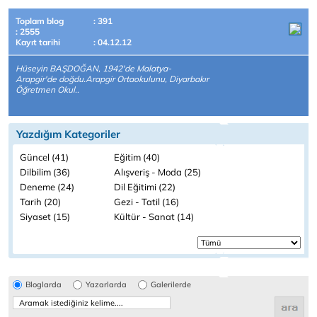
Toplam blog
: 391
: 2555
Kayıt tarihi
: 04.12.12
Hüseyin BAŞDOĞAN, 1942'de Malatya-
Arapgir'de doğdu.Arapgir Ortaokulunu, Diyarbakır
Öğretmen Okul..
Yazdığım Kategoriler
Güncel (41)
Eğitim (40)
Dilbilim (36)
Alışveriş - Moda (25)
Deneme (24)
Dil Eğitimi (22)
Tarih (20)
Gezi - Tatil (16)
Siyaset (15)
Kültür - Sanat (14)
Bloglarda
Yazarlarda
Galerilerde