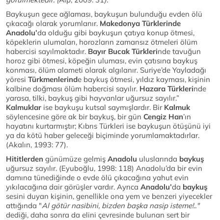
Baykuşun gece ağlaması, baykuşun bulunduğu evden ölü
çıkacağı olarak yorumlanır.
Makedonya Türklerinde
Anadolu’
da olduğu gibi baykuşun çatıya konup ötmesi,
köpeklerin ulumaları, horozların zamansız ötmeleri ölüm
habercisi sayılmaktadır.
Bayır Bucak Türkleri
nde tavuğun
horoz gibi ötmesi, köpeğin uluması, evin çatısına baykuş
konması, ölüm alameti olarak algılanır. Suriye’de Yayladağı
yöresi
Türkmenlerind
e baykuş ötmesi, yıldız kayması, kişinin
kalbine doğması ölüm habercisi sayılır.
Hazara Türkleri
nde
yarasa, tilki, baykuş gibi hayvanlar uğursuz sayılır.”
Kalmuklar
ise baykuşu kutsal saymışlardır. Bir
Kalmuk
söylencesine göre ak bir baykuş, bir gün
Cengiz Han
’ın
hayatını kurtarmıştır; Kıbrıs Türkleri ise baykuşun ötüşünü iyi
ya da kötü haber geleceği biçiminde yorumlamaktadırlar.
(Akalın, 1993: 77).
Hititlerden
günümüze gelmiş
Anadolu
uluslarında
baykuş
uğursuz sayılır. (Eyuboğlu, 1998: 118) Anadolu’da bir evin
damına tünediğinde o evde ölü çıkacağına yahut evin
yıkılacağına dair görüşler vardır. Ayrıca
Anadolu’
da
baykuş
sesini duyan kişinin, genellikle ona yem ve benzeri yiyecekler
attığında "
Al götür nasibini, bizden başka nasip isteme!.."
dediği, daha sonra da elini çevresinde bulunan sert bir