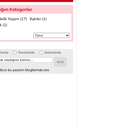
ığım Kategoriler
elik Yaşam (17)
İlişkiler (1)
k (1)
glarda
Yazarlarda
Galerilerde
ece bu yazarın bloglarında ara