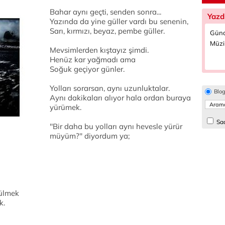
Bahar aynı geçti, senden sonra...
Yazd
Yazında da yine güller vardı bu senenin,
Sarı, kırmızı, beyaz, pembe güller.
Günd
Müzi
Mevsimlerden kıştayız şimdi.
Henüz kar yağmadı ama
Soğuk geçiyor günler.
Yolları sorarsan, aynı uzunluktalar.
Blo
Aynı dakikaları alıyor hala ordan buraya
yürümek.
Sad
''Bir daha bu yolları aynı hevesle yürür
müyüm?'' diyordum ya;
zülmek
k.