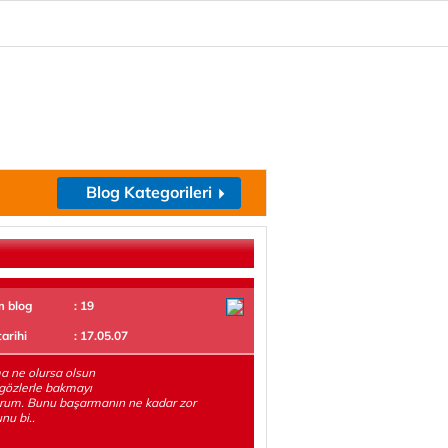
Blog Kategorileri
m blog
: 19
tarihi
: 17.05.07
 ne olursa olsun
gözlerle bakmayı
rum. Bunu başarmanın ne kadar zor
nu bi..