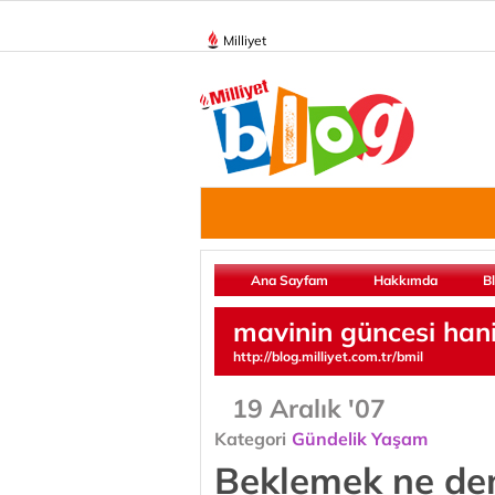
Milliyet
Ana Sayfam
Hakkımda
B
mavinin güncesi han
http://blog.milliyet.com.tr/bmil
19 Aralık '07
Kategori
Gündelik Yaşam
Beklemek ne d