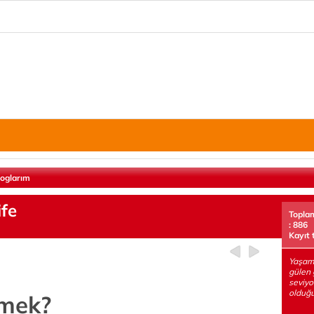
loglarım
ife
Topla
: 886
Kayıt 
Yaşama
gülen 
seviyo
olduğu
emek?