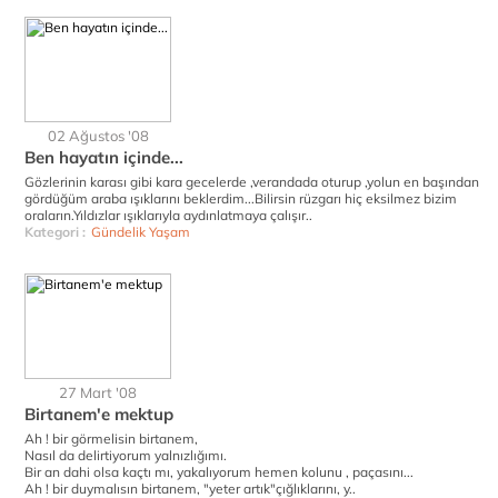
02 Ağustos '08
Ben hayatın içinde...
Gözlerinin karası gibi kara gecelerde ,verandada oturup ,yolun en başından
gördüğüm araba ışıklarını beklerdim...Bilirsin rüzgarı hiç eksilmez bizim
oraların.Yıldızlar ışıklarıyla aydınlatmaya çalışır..
Kategori :
Gündelik Yaşam
27 Mart '08
Birtanem'e mektup
Ah ! bir görmelisin birtanem,
Nasıl da delirtiyorum yalnızlığımı.
Bir an dahi olsa kaçtı mı, yakalıyorum hemen kolunu , paçasını...
Ah ! bir duymalısın birtanem, "yeter artık"çığlıklarını, y..