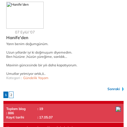
07 Eylül '07
Hanife'den
Yarın benim doğumgünüm.
Uzun yıllardır iyi ki doğmuşum diyemedim.
Ben hüzüne ,hüzün yüreğime, sarıldık...
Mavinin güncesinde bir yılı daha kapatıyorum.
Umutlar yetmiyor artık,ö..
Kategori :
Gündelik Yaşam
Sonraki
1
2
Toplam blog
: 19
: 886
Kayıt tarihi
: 17.05.07