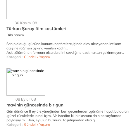
30 Kasım '08
Türkan Şaray film kostümleri
Dila hanım...
Sahip olduğu gücüne,konumuna,törelere,içinde alev alev yanan intikam
ateşine rağmen aşkına yenilen kadın...
Aşkı ,ölümünün fermanı olsa da elini sevdiğine uzatmaktan çekinmeyen..
Kategori :
Gündelik Yaşam
08 Eylül '08
mavinin güncesinde bir gün
Gün dönünce 8 eylüle,yüreğinden ben geçenlerden ,günüme hayat bulduran
,güzel cümlelerle ısındı içim...Ve istedim ki, bir kısmını da olsa sayfamda
paylaşayım...Ben, eylülün hüznünü taşıdığımdan olsa g..
Kategori :
Gündelik Yaşam