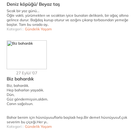
Deniz köpüğü/ Beyaz taş
Sıcak bir yaz günü...
Öğle vakti, yürümekten ve sıcaktan iyice bunalan delikanlı, bir ağaç altına
gelince durur. Bağdaş kurup oturur ve azığını çıkarıp torbasından yemeğe
başlar. Tam bu sırada ay..
Kategori :
Gündelik Yaşam
27 Eylül '07
Biz bahardık
Biz, bahardık.
Hep baharları yaşadık.
Dün,
Güz göndermişsin,aldım.
Canın sağolsun.
Bahar benim için hüsnüyusuflarla başladı hep.Bir demet hüsnüyusuf,çok
severim bu çiçeği.Her yı..
Kategori :
Gündelik Yaşam