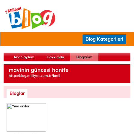
Blog Kategorileri
Ana Sayfam
Hakkımda
Bloglarım
mavinin güncesi hanife
http://blog.milliyet.com.tr/bmil
Bloglar