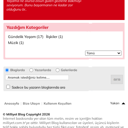
Yaşama ne olursa olsun gülen gözlerle bakmayı
seviyorum. Bunu başarmanın ne kadar zor
olduğunu bi..
Yazdığım Kategoriler
Gündelik Yaşam (17)
İlişkiler (1)
Müzik (1)
Bloglarda
Yazarlarda
Galerilerde
Sadece bu yazarın bloglarında ara
|
|
Yukarı
Anasayfa
Bize Ulaşın
Kullanım Koşulları
© Milliyet Blog Copyright 2026
İnternet baskısında yer alan tüm metin, resim ve içeriğin hakları
milliyet.com.tr'ye aittir. Milliyet Blog kullanıcıları ve üyeleri, üçüncü kişilerin
telif hakkı sahibi bulunduğu her türlü fikri eser, fotoğraf, resim vb. materyal ve