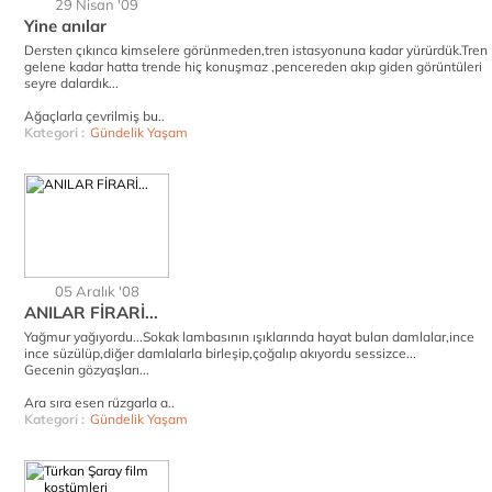
29 Nisan '09
Yine anılar
Dersten çıkınca kimselere görünmeden,tren istasyonuna kadar yürürdük.Tren
gelene kadar hatta trende hiç konuşmaz ,pencereden akıp giden görüntüleri
seyre dalardık...
Ağaçlarla çevrilmiş bu..
Kategori :
Gündelik Yaşam
05 Aralık '08
ANILAR FİRARİ...
Yağmur yağıyordu...Sokak lambasının ışıklarında hayat bulan damlalar,ince
ince süzülüp,diğer damlalarla birleşip,çoğalıp akıyordu sessizce...
Gecenin gözyaşları...
Ara sıra esen rüzgarla a..
Kategori :
Gündelik Yaşam