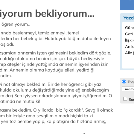
iyorum bekliyorum...
Yazd
, öğreniyorum..
Günd
arında beslenmeyi, temizlenmeyi, temel
Gezi 
ledim her bebek gibi. Hatırlayabildiğim daha ilerleyen
İlişki
aşladı.
Anıla
kşamları annemin işten gelmesini bekledim dört gözle.
Aile 
a aldığı ufak ama benim için çok büyük hediyesiyle
ıp ateşler içinde yattığımda annemin işyerinden izin
ledim. Annemin alnıma koyduğu elleri, yedirdiği
endim.
Blo
i not almayı bekledim. Bir de her öğrenci gibi yaz
lkokulda okulumu değiştirdiğimde yine eğlenebileceğim
um da:) Sen iyiysen arkadaşlarında iyiymiş,öğrendim. O
Sad
atımda ne mutlu ki!
asını bekledim. O yıllarda biz "çıkardık". Sevgili olmak
m birileriyle ama sevgilim olmadı hiçbiri ta ki
yeri toz pembe yapıp, kalp atışını da hızlandırırmış,