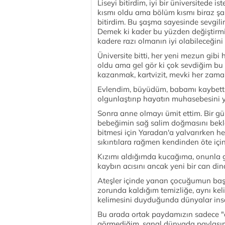
Liseyi bitirdim, iyi bir üniversitede
kısmı oldu ama bölüm kısmı biraz şa
bitirdim. Bu şaşma sayesinde sevgilim
Demek ki kader bu yüzden değiştirmiş
kadere razı olmanın iyi olabileceğini
Üniversite bitti, her yeni mezun gibi
oldu ama gel gör ki çok sevdiğim bu
kazanmak, kartvizit, mevki her zam
Evlendim, büyüdüm, babamı kaybett
olgunlaştırıp hayatın muhasebesini 
Sonra anne olmayı ümit ettim. Bir g
bebeğimin sağ salim doğmasını bekl
bitmesi için Yaradan'a yalvarırken h
sıkıntılara rağmen kendinden öte içi
Kızımı aldığımda kucağıma, onunla 
kaybın acısını ancak yeni bir can dind
Ateşler içinde yanan çocuğumun baş
zorunda kaldığım temizliğe, aynı 
kelimesini duyduğunda dünyalar ins
Bu arada ortak paydamızın sadece "
görmediğim, sanal dünyada paylaşım