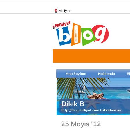
Milliyet
Ana Sayfam
Hakkımda
B
Dilek B
http://blog.milliyet.com.tr/bizdensize
25 Mayıs '12