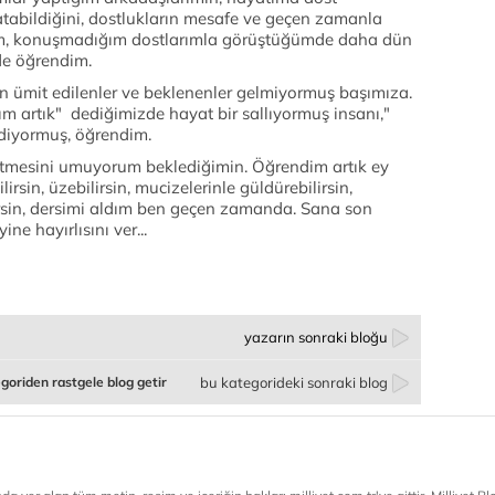
atabildiğini, dostlukların mesafe ve geçen zamanla
iğim, konuşmadığım dostlarımla görüştüğümde daha dün
de öğrendim.
n ümit edilenler ve beklenenler gelmiyormuş başımıza.
m artık" dediğimizde hayat bir sallıyormuş insanı,"
diyormuş, öğrendim.
etmesini umuyorum beklediğimin. Öğrendim artık ey
rsin, üzebilirsin, mucizelerinle güldürebilirsin,
irsin, dersimi aldım ben geçen zamanda. Sana son
ne hayırlısını ver...
yazarın sonraki bloğu
goriden rastgele blog getir
bu kategorideki sonraki blog