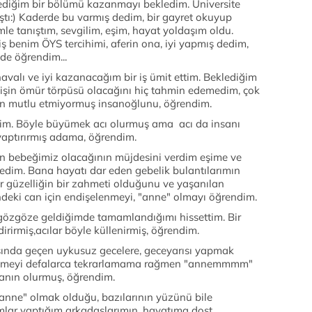
 istediğim bir bölümü kazanmayı bekledim. Üniversite
ştı:) Kaderde bu varmış dedim, bir gayret okuyup
le tanıştım, sevgilim, eşim, hayat yoldaşım oldu.
 benim ÖYS tercihimi, aferin ona, iyi yapmış dedim,
 de öğrendim...
 havalı ve iyi kazanacağım bir iş ümit ettim. Beklediğim
 işin ömür törpüsü olacağını hiç tahmin edemedim, çok
an mutlu etmiyormuş insanoğlunu, öğrendim.
im. Böyle büyümek acı olurmuş ama acı da insanı
yaptırırmış adama, öğrendim.
ün bebeğimiz olacağının müjdesini verdim eşime ve
edim. Bana hayatı dar eden gebelik bulantılarımın
er güzelliğin bir zahmeti olduğunu ve yaşanılan
ndeki can için endişelenmeyi, "anne" olmayı öğrendim.
gözgöze geldiğimde tamamlandığımı hissettim. Bir
irirmiş,acılar böyle küllenirmiş, öğrendim.
ında geçen uykusuz gecelere, geceyarısı yapmak
kelimeyi defalarca tekrarlamama rağmen "annemmmm"
anın olurmuş, öğrendim.
anne" olmak olduğu, bazılarının yüzünü bile
lar yaptığım arkadaşlarımın, hayatıma dost