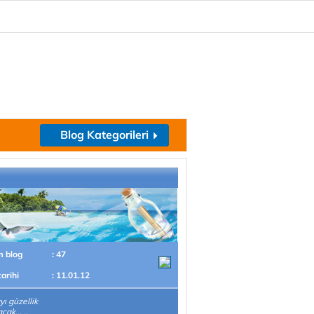
Blog Kategorileri
m blog
: 47
tarihi
: 11.01.12
ı güzellik
cak... ..