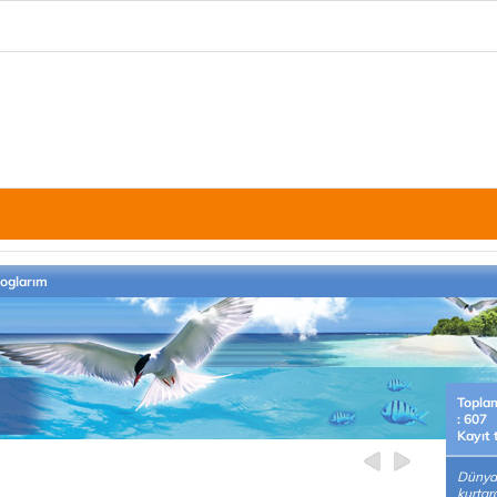
loglarım
Topla
: 607
Kayıt 
Dünyay
kurtara