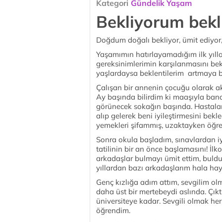
Kategori
Gündelik Yaşam
Bekliyorum bekl
Doğdum doğalı bekliyor, ümit ediyor
Yaşamımın hatırlayamadığım ilk yıll
gereksinimlerimin karşılanmasını bek
yaşlardaysa beklentilerim artmaya b
Çalışan bir annenin çocuğu olarak a
Ay başında bilirdim ki maaşıyla ban
görünecek sokağın başında. Hastalan
alıp gelerek beni iyileştirmesini bek
yemekleri şifammış, uzaktayken öğr
Sonra okula başladım, sınavlardan iy
tatilinin bir an önce başlamasını! İ
arkadaşlar bulmayı ümit ettim, buld
yıllardan bazı arkadaşlarım hala hay
Genç kızlığa adım attım, sevgilim olm
daha üst bir mertebeydi aslında. Çıktı
üniversiteye kadar. Sevgili olmak her 
öğrendim.