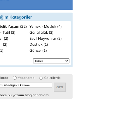
ığım Kategoriler
elik Yaşam (22)
Yemek - Mutfak (4)
- Tatil (3)
Gönüllülük (3)
ler (2)
Evcil Hayvanlar (2)
r (2)
Dostluk (1)
(1)
Güncel (1)
glarda
Yazarlarda
Galerilerde
ece bu yazarın bloglarında ara