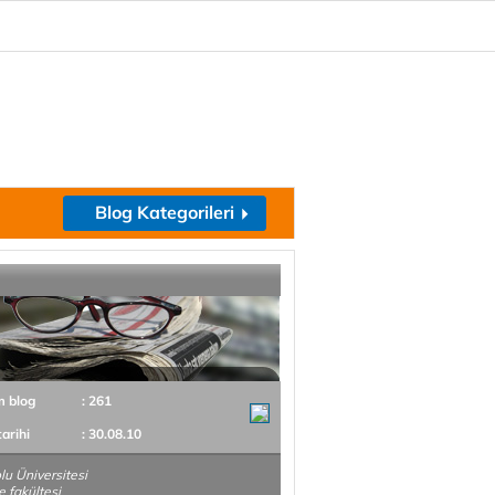
Blog Kategorileri
m blog
: 261
tarihi
: 30.08.10
u Üniversitesi
e fakültesi