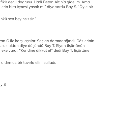
a fikir değil doğrusu. Hadi Beton Altın’a gidelim. Ama
lerin bira içmesi yasak mı” diye sordu Bay S. “Öyle bir
ünkü sen beyinsizsin”
an G ile karşılaştılar. Saçları darmadağındı. Gözlerinin
usuzluktan diye düşündü Bay T. Siyah tişörtünün
eke vardı. “Kendine dikkat et” dedi Bay T, tişörtüne
aldırmaz bir tavırla elini salladı.
ay S