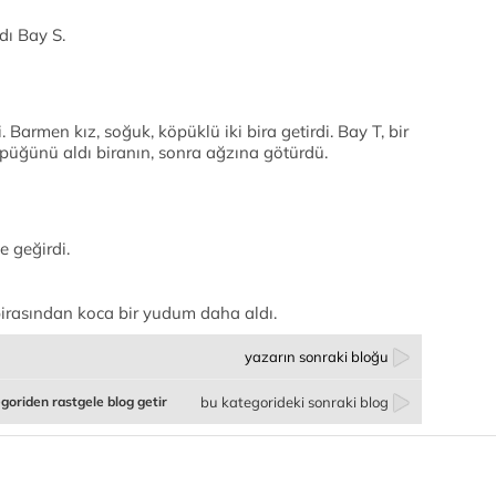
ldı Bay S.
. Barmen kız, soğuk, köpüklü iki bira getirdi. Bay T, bir
öpüğünü aldı biranın, sonra ağzına götürdü.
e geğirdi.
 birasından koca bir yudum daha aldı.
yazarın sonraki bloğu
goriden rastgele blog getir
bu kategorideki sonraki blog