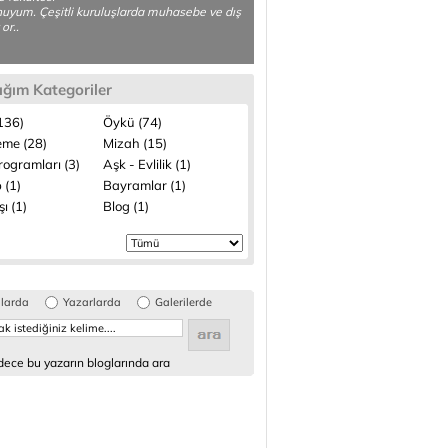
yum. Çeşitli kuruluşlarda muhasebe ve dış
 or..
ığım Kategoriler
(136)
Öykü (74)
me (28)
Mizah (15)
rogramları (3)
Aşk - Evlilik (1)
 (1)
Bayramlar (1)
şı (1)
Blog (1)
glarda
Yazarlarda
Galerilerde
ece bu yazarın bloglarında ara