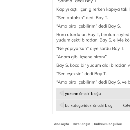
“Sanma” dedi Bay T.
Kapıyı açtı, içeri girerken kapıya takı
“Sen aptalsın” dedi Bay T.
“Ama bira içebilirim” dedi Bay S.
Bara oturdular, Bay T, biraları söyledi
yudum çekti biradan. Bay S, eliyle k
“Ne yapıyorsun” diye sordu Bay T.
“Adam gibi içsene biranı”
Bay S, koca bir yudum aldı biradan v
“Sen eşeksin” dedi Bay T.
“Ama bira içebilirim” dedi Bay S, ve
yazarın önceki bloğu
bu kategorideki önceki blog
kate
|
|
Anasayfa
Bize Ulaşın
Kullanım Koşulları