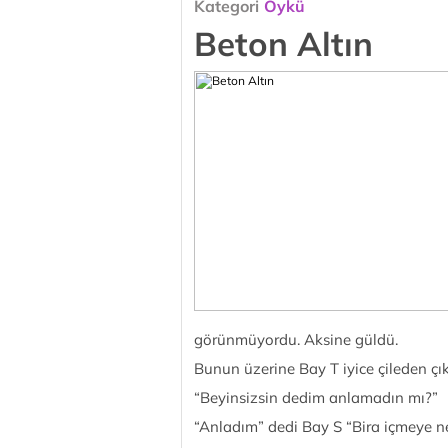
Kategori
Öykü
Beton Altın
görünmüyordu. Aksine güldü.
Bunun üzerine Bay T iyice çileden çık
“Beyinsizsin dedim anlamadın mı?”
“Anladım” dedi Bay S “Bira içmeye n