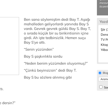
mezunu
ticaret
Ben sana söylemiştim dedi Bay T. Aşağı
Yazd
mahalleden geliyorlardı yanında Bay S
vardı. Gevrek gevrek güldü Bay S. Bay T,
Şiir 
o sırada küçük bir su birikintisinin içine
Dene
girdi. Ah işte tedbirsizlik. Hemen suçu
TV P
Bay S’ye attı.
Kitap
“Senin yüzünden”
Yılba
Bay S şaşkınlıkla sordu
“Neden benim yüzümden oluyormuş?”
“Çünkü beyinsizsin” dedi Bay T.
Blo
Bay S bu sözlere alınmış gibi
Sad
tı.
e dersin?”