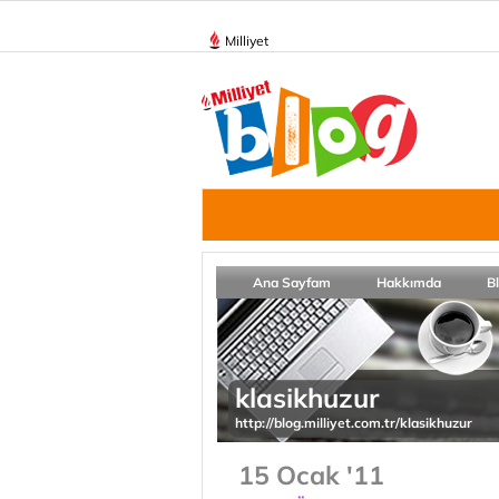
Milliyet
Ana Sayfam
Hakkımda
B
klasikhuzur
http://blog.milliyet.com.tr/klasikhuzur
15 Ocak '11