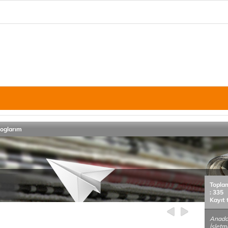
loglarım
Topla
: 335
Kayıt 
Anadol
İşletm