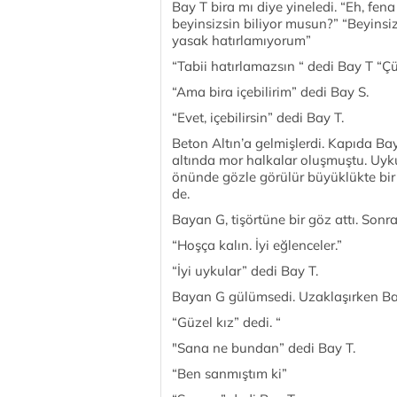
Bay T bira mı diye yineledi. “Eh, fen
beyinsizsin biliyor musun?” “Beyinsiz
yasak hatırlamıyorum”
“Tabii hatırlamazsın “ dedi Bay T “Ç
“Ama bira içebilirim” dedi Bay S.
“Evet, içebilirsin” dedi Bay T.
Beton Altın’a gelmişlerdi. Kapıda Bay
altında mor halkalar oluşmuştu. Uyk
önünde gözle görülür büyüklükte bir l
de.
Bayan G, tişörtüne bir göz attı. Sonra 
“Hoşça kalın. İyi eğlenceler.”
“İyi uykular” dedi Bay T.
Bayan G gülümsedi. Uzaklaşırken B
“Güzel kız” dedi. “
"Sana ne bundan” dedi Bay T.
“Ben sanmıştım ki”