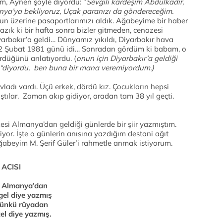
m, Aynen şöyle diyordu: ”
Sevgili kardeşim Abdülkadir,
nya’ya bekliyoruz, Uçak paranızı da göndereceğim.
un üzerine pasaportlarımızı aldık. Ağabeyime bir haber
zık ki bir hafta sonra bizler gitmeden, cenazesi
rbakır’a geldi… Dünyamız yıkıldı, Diyarbakır hava
12 Şubat 1981 günü idi… Sonradan gördüm ki babam, o
rdüğünü anlatıyordu. (
onun için Diyarbakır’a geldiği
 “diyordu, ben buna bir mana veremiyordum.)
evladı vardı. Üçü erkek, dördü kız. Çocukların hepsi
ştılar. Zaman akıp gidiyor, aradan tam 38 yıl geçti.
esi Almanya’dan geldiği günlerde bir şiir yazmıştım.
yor. İşte o günlerin anısına yazdığım destani ağıt
i ağabeyim M. Şerif Güler’i rahmetle anmak istiyorum.
ACISI
şu Almanya’dan
gel diye yazmış
dünkü rüyadan
el diye yazmış.