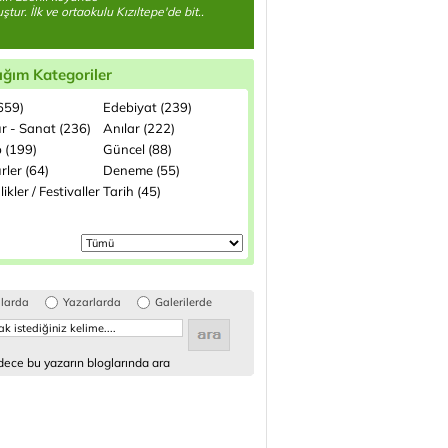
tur. İlk ve ortaokulu Kızıltepe'de bit..
ığım Kategoriler
(659)
Edebiyat (239)
ür - Sanat (236)
Anılar (222)
p (199)
Güncel (88)
rler (64)
Deneme (55)
likler / Festivaller
Tarih (45)
glarda
Yazarlarda
Galerilerde
ece bu yazarın bloglarında ara