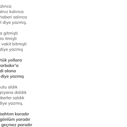
alınca
lnız kalınca
haberi salınca
l diye yazmış.
a gitmişti
a itmişti
vakit bitmişti
 diye yazmış
tük yollara
yarbakır'a
di alana
 diye yazmış
butu aldık
giryana daldık
berler saldık
diye yazmış.
bahtım karadır
 gönlüm yaradır
 geçmez paradır