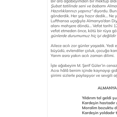
Bir ara ağabeyimden bir mektup aldı
Şubat tatilinde seni ve babamı Alma
Hazırlıklarınızı yapınız“
diyordu. Bun
gönderdik. Her şey hazır dedik… Ne ya
Lufthansa uçağıyla Almanya’dan Diya
alanı mahşere döndü… Vefat tarihi 
vefat etmeden önce, kötü bir rüya gö
günlerde durumumuz hiç iyi değildir
Ailece acılı zor günler yaşadık. Yedi 
büyüdü, evlendiler çoluk, çocuğa karı
Yarım asra yakın acılı zaman dilimi.
İşte ağabeyim M. Şerif Güler’in cenaz
Acısı hâlâ benim içinde kaynayıp gidi
şiirimi sizlerle paylaşıyor ve sevgil
ALMANYA 
Yıldırım tel geldi 
Kardeşin hastadır 
Moralim bozuktu 
Kardeşin yoldadır t