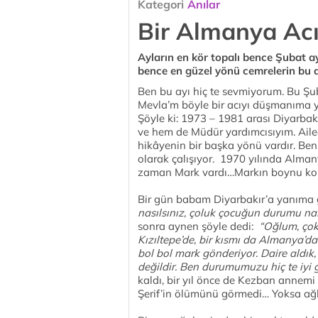
Kategori
Anılar
Bir Almanya Acı
Ayların en kör topalı bence Şubat ayı
bence en güzel yönü cemrelerin bu 
Ben bu ayı hiç te sevmiyorum. Bu Şub
Mevla’m böyle bir acıyı düşmanıma 
Şöyle ki: 1973 – 1981 arası Diyarba
ve hem de Müdür yardımcısıyım. Ailec
hikâyenin bir başka yönü vardır. Be
olarak çalışıyor. 1970 yılında Alman
zaman Mark vardı…Markın boynu ko
Bir gün babam Diyarbakır’a yanıma 
nasılsınız, çoluk çocuğun durumu nas
sonra aynen şöyle dedi:
“Oğlum, çok 
Kızıltepe’de, bir kısmı da Almanya’d
bol bol mark gönderiyor. Daire aldık, 
değildir. Ben durumumuzu hiç te iy
kaldı, bir yıl önce de Kezban annemi
Şerif’in ölümünü görmedi… Yoksa ağ