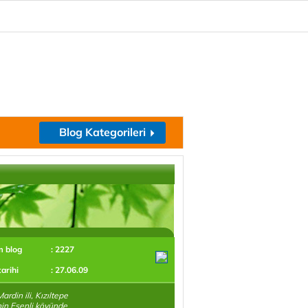
Blog Kategorileri
m blog
: 2227
tarihi
: 27.06.09
ardin ili, Kızıltepe
'nin Esenli köyünde