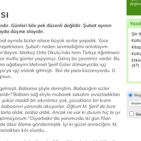
doğmuş
sı
Yazd
dır. Günleri bile pek düzenli değildir. Şubat ayının
ayda düşme olayıdır.
Şiir 
at ayında bizler ailece büyük acılar yaşadık. Yüce
Kült
yaşatmasın, Şubat’ı neden sevmediğimi anlatayım.
Kita
kır’dayım. Merkez Orta Okulu’nda hem Türkçe öğretmeni
Kültü
e mutlu günler yaşıyoruz. Geniş bir çevremiz vardır. Bu
Etkin
nim ağabeyim Mehmet Şerif Güler Almanya‘da işçi
(47)
ya’ya işçi olarak gitmişti. Bol da para kazanıyordu. O
psun..
gelmişti. Babama şöyle demiştim.
Babacığım sizler
ıldır?
Babam sağ eliyle mübarek sakalını sıvazladıktan
Blo
şükür maddi bir sıkıntımız yok, çocukların bir kısmı
a babasının yanında okuyorlar. Oğlum M. Şerif de bize
tarla aldık, araba aldık. Ancak ne var ki durum hiç te iyi
Sad
i görmüyorum."
Diyarbakır’da yanımızda iki gün filan
 de öbür âleme göndermiştik. İyi ki güzel anneciğim, M,
lamaktan kör olurdu…