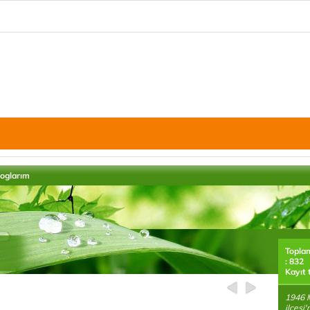
loglarım
Topla
: 832
Kayıt 
1946 M
ilçesi