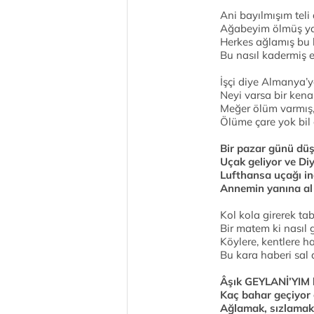
Ani bayılmışım teli 
Ağabeyim ölmüş ya
Herkes ağlamış bu 
Bu nasıl kadermiş e
İşçi diye Almanya’y
Neyi varsa bir kenar
Meğer ölüm varmış, 
Ölüme çare yok bil
Bir pazar günü düş
Uçak geliyor ve Di
Lufthansa uçağı in
Annemin yanına al
Kol kola girerek ta
Bir matem ki nasıl 
Köylere, kentlere ha
Bu kara haberi sal 
Âşık GEYLANİ’YIM 
Kaç bahar geçiyor
Ağlamak, sızlamak