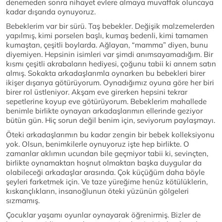
denemeden sonra nihayet evlere almaya muvaffak oluncaya
kadar dışarıda oynuyoruz.
Bebeklerim var bir sürü. Taş bebekler. Değişik malzemelerden
yapılmış, kimi porselen başlı, kumaş bedenli, kimi tamamen
kumaştan, çeşitli boylarda. Ağlayan, “mamma” diyen, bunu
diyemiyen. Hepsinin isimleri var şimdi anımsayamadığım. Bir
kısmı çeşitli akrabaların hediyesi, çoğunu tabii ki annem satın
almış. Sokakta arkadaşlarımla oynarken bu bebekleri birer
ikişer dışarıya götürüyorum. Oynadığımız oyuna göre her biri
birer rol üstleniyor. Akşam eve girerken hepsini tekrar
sepetlerine koyup eve götürüyorum. Bebeklerim mahallede
benimle birlikte oynayan arkadaşlarımın ellerinde geziyor
bütün gün. Hiç sorun değil benim için, seviyorum paylaşmayı.
Öteki arkadaşlarımın bu kadar zengin bir bebek kolleksiyonu
yok. Olsun, benimkilerle oynuyoruz işte hep birlikte. O
zamanlar aklımın ucundan bile geçmiyor tabii ki, sevinçten,
birlikte oynamaktan hoşnut olmaktan başka duygular da
olabileceği arkadaşlar arasında. Çok küçüğüm daha böyle
şeyleri farketmek için. Ve taze yüreğime henüz kötülüklerin,
kıskançlıkların, insanoğlunun öteki yüzünün gölgeleri
sızmamış.
Çocuklar yaşamı oyunlar oynayarak öğrenirmiş. Bizler de