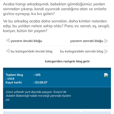
Acaba hangi arkadaşımdı, bebekleri gömdüğümüz yerden
sonradan çıkarıp, kendi oyuncak sandığına atan ve onlarla
gizlice oynayıp, kıs kıs gülen?
Ve bu arkadaş acaba daha sonraları, daha kimleri nelerden
edip, bu yoldan nelere sahip oldu? Para, ev, servet, eş, sevgili,
kariyer, bütün bir yaşam?
yazarın önceki bloğu
yazarın sonraki bloğu
bu kategorideki önceki blog
bu kategorideki sonraki blog
kategoriden rastgele blog getir
Toplam blog
: 165
: 1414
Kayıt tarihi
: 03.08.07
Uzun yıllardır yurt dışında yaşıyor. İsviçre'de
Adalet Bakanlığı'ndaki mesleği yanında tiyatro
ya..