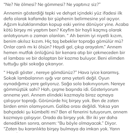
“Ne? Ne ölmesi? Ne gömmesi? Ne yaptınız siz?”
Annemin gösterdiği tepki ve dehşet içindeki yüz ifadesi ilk
defa olarak kafamda bir şüphenin belirmesine yol açıyor.
Ağzım kulaklarımdan kopup eski yerine dönüyor yine. Acaba
kötü birşey mi yaptım ben? Keyfim bir hayli kaçmış olarak
anlatıyorum o zaman olanları. “ Ah benim iyi niyetli kızım,
benim akılsız kızım. Hiç taş bebekler toprağa gömülür mü?
Onlar canlı mı ki ölsün? Haydi gel, çıkıp arayalım.” Annem
hemen mutfak önlüğünü bir kenara atıp bir çekmeceden bir
el lambası ve bir dolaptan bir kazma buluyor. Beni elimden
tuttuğu gibi sokağa çıkarıyor.
“ Haydi göster , nereye gömdünüz?” Hava iyice kararmış.
Sokak lambalarının ışığı var ama yeterli değil. Oyun
oynadığımız yere geliyoruz. Sağa sola bakınıyorum. Nereye
gömmüştük sahi? Hah, çeşme başında idi. Gösteriyorum
anneme yeri. Annem elindeki kazmayla biraz açmaya
çalışıyor toprağı. Görünürde hiç birşey yok. Ben de zaten
birden emin olamıyorum. Galiba orası değildi. Yoksa yan
bahçedeki şu kümbelti mi? Ben el fenerini tutuyorum, annem
kazmaya çalışıyor. Orada da birşey yok. Bir iki yer daha
denedikten sonra, annem: “Bu böyle olmayacak.” Diyor.
“Zaten bu karanlıkta birşey bulmaya da imkan yok. Yarın