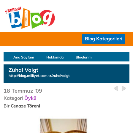
Blog Kategorileri
Ana Sayfam
Hakkımda
Bloglarım
Zühal Voigt
http://blog.milliyet.com.tr/zuhalvoigt
18 Temmuz '09
Kategori
Öykü
Bir Cenaze Töreni