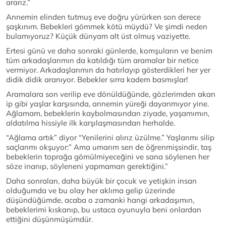
ararız.”
Annemin elinden tutmuş eve doğru yürürken son derece
şaşkınım. Bebekleri gömmek kötü müydü? Ve şimdi neden
bulamıyoruz? Küçük dünyam alt üst olmuş vaziyette.
Ertesi günü ve daha sonraki günlerde, komşuların ve benim
tüm arkadaşlarımın da katıldığı tüm aramalar bir netice
vermiyor. Arkadaşlarımın da hatırlayıp gösterdikleri her yer
didik didik aranıyor. Bebekler sırra kadem basmışlar!
Aramalara son verilip eve dönüldüğünde, gözlerimden akan
ip gibi yaşlar karşısında, annemin yüreği dayanmıyor yine.
Ağlamam, bebeklerin kaybolmasından ziyade, yaşamımın,
aldatılma hissiyle ilk karşılaşmasından herhalde.
“Ağlama artık” diyor “Yenilerini alırız üzülme.” Yaşlarımı silip
saçlarımı okşuyor:” Ama umarım sen de öğrenmişsindir, taş
bebeklerin toprağa gömülmiyeceğini ve sana söylenen her
söze inanıp, söyleneni yapmaman gerektiğini.”
Daha sonraları, daha büyük bir çocuk ve yetişkin insan
olduğumda ve bu olay her aklıma gelip üzerinde
düşündüğümde, acaba o zamanki hangi arkadaşımın,
bebeklerimi kıskanıp, bu ustaca oyunuyla beni onlardan
ettiğini düşünmüşümdür.