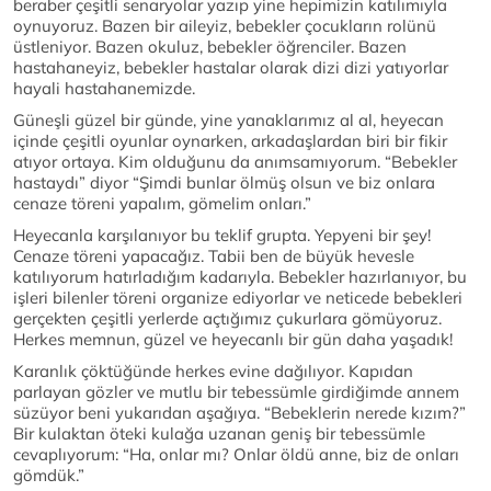
beraber çeşitli senaryolar yazıp yine hepimizin katılımıyla
oynuyoruz. Bazen bir aileyiz, bebekler çocukların rolünü
üstleniyor. Bazen okuluz, bebekler öğrenciler. Bazen
hastahaneyiz, bebekler hastalar olarak dizi dizi yatıyorlar
hayali hastahanemizde.
Güneşli güzel bir günde, yine yanaklarımız al al, heyecan
içinde çeşitli oyunlar oynarken, arkadaşlardan biri bir fikir
atıyor ortaya. Kim olduğunu da anımsamıyorum. “Bebekler
hastaydı” diyor “Şimdi bunlar ölmüş olsun ve biz onlara
cenaze töreni yapalım, gömelim onları.”
Heyecanla karşılanıyor bu teklif grupta. Yepyeni bir şey!
Cenaze töreni yapacağız. Tabii ben de büyük hevesle
katılıyorum hatırladığım kadarıyla. Bebekler hazırlanıyor, bu
işleri bilenler töreni organize ediyorlar ve neticede bebekleri
gerçekten çeşitli yerlerde açtığımız çukurlara gömüyoruz.
Herkes memnun, güzel ve heyecanlı bir gün daha yaşadık!
Karanlık çöktüğünde herkes evine dağılıyor. Kapıdan
parlayan gözler ve mutlu bir tebessümle girdiğimde annem
süzüyor beni yukarıdan aşağıya. “Bebeklerin nerede kızım?”
Bir kulaktan öteki kulağa uzanan geniş bir tebessümle
cevaplıyorum: “Ha, onlar mı? Onlar öldü anne, biz de onları
gömdük.”