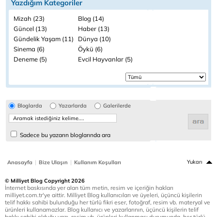
Yazdığım Kategoriler
Mizah (23)
Blog (14)
Güncel (13)
Haber (13)
Gündelik Yaşam (11)
Dünya (10)
Sinema (6)
Öykü (6)
Deneme (5)
Evcil Hayvanlar (5)
Bloglarda
Yazarlarda
Galerilerde
Sadece bu yazarın bloglarında ara
|
|
Yukarı
Anasayfa
Bize Ulaşın
Kullanım Koşulları
© Milliyet Blog Copyright 2026
İnternet baskısında yer alan tüm metin, resim ve içeriğin hakları
milliyet.com.tr'ye aittir. Milliyet Blog kullanıcıları ve üyeleri, üçüncü kişilerin
telif hakkı sahibi bulunduğu her türlü fikri eser, fotoğraf, resim vb. materyal ve
ürünleri kullanamazlar. Blog kullanıcı ve yazarlarının, üçüncü kişilerin telif
hakkı sahibi olduğu yazı, resim vb. ürünleri kullanması durumunda, her türlü