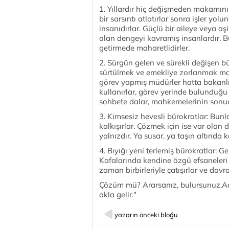
1. Yıllardır hiç değişmeden makamını
bir sarsıntı atlatırlar sonra işler yol
insanıdırlar. Güçlü bir aileye veya 
olan dengeyi kavramış insanlardır. B
getirmede maharetlidirler.
2. Sürgün gelen ve sürekli değişen bü
sürtülmek ve emekliye zorlanmak mak
görev yapmış müdürler hatta bakanl
kullanırlar, görev yerinde bulunduğu
sohbete dalar, mahkemelerinin sonuç
3. Kimsesiz hevesli bürokratlar: Bun
kalkışırlar. Çözmek için ise var ol
yalnızdır. Ya susar, ya taşın altında k
4. Bıyığı yeni terlemiş bürokratlar:
Kafalarında kendine özgü efsaneleri 
zaman birbirleriyle çatışırlar ve davra
Çözüm mü? Ararsanız, bulursunuz.Açı
akla gelir."
yazarın önceki bloğu