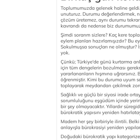
Toplumumuzda gelenek haline geldi. 
unuturuz. Durumu değerlendirmek, ned
çözüm üretemez, aynı durumu tekrar t
kavrandı da nedense biz durumumuzu
Şimdi sorarım sizlere? Kaç kere top
eylem planları hazırlamışızdır? Bu
Sokulmuşsa sonuçları ne olmuştur? İ
yok.
Çünkü; Türkiye'de günü kurtarma anla
için tüm dengelerin bozulması gerek
yararlananların hışmına uğrarsınız.
öğrenmiştir. Kimi bu duruma uyum sa
toplayarak meydandan çekilmek zoru
Sağlıklı ve güçlü bir siyasi irade or
sorumluluğunu eşgüdüm içinde yerin
bir şey olmayacaktır. Yıllardır süreg
bürokratik yapısını yeniden hatırlata
Madem her şey birbiriyle ilintili. Belk
anlayışla bürokrasiyi yeniden yapılan
Doğudaki bürokratik yapı kategorize 