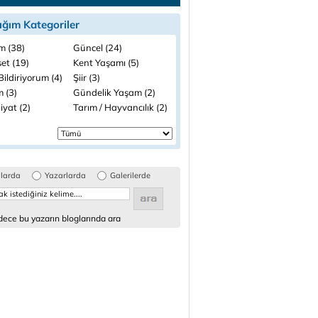
ığım Kategoriler
m (38)
Güncel (24)
et (19)
Kent Yaşamı (5)
ildiriyorum (4)
Şiir (3)
 (3)
Gündelik Yaşam (2)
iyat (2)
Tarım / Hayvancılık (2)
glarda
Yazarlarda
Galerilerde
ece bu yazarın bloglarında ara