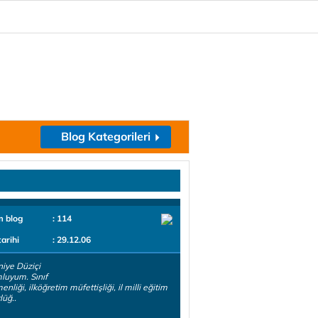
Blog Kategorileri
m blog
: 114
tarihi
: 29.12.06
iye Düziçi
luyum. Sınıf
nliği, ilköğretim müfettişliği, il milli eğitim
üğ..