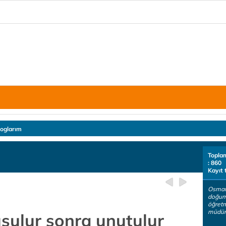
loglarım
Topla
: 860
Kayıt 
Osman
doğum
öğretme
müdürl
şulur sonra unutulur