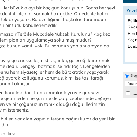
Her büyük olayı bir kaç gün konuşuruz. Sonra her şeyi
Yazd
enini, niçinini sormak hak getire. O nedenle kalıcı
ekrar yaşarız. Bu özelliğimiz başkaları tarafından
Eğiti
 bir türlü kabullenemedik.
Siyas
Ben B
lamışızdır Terörle Mücadele Yüksek Kurulunu? Kaç kez
 eylem planları uygulamaya sokulmuş mudur?
Seçim
şte bunun yanıtı yok. Bu sorunun yanıtını arayan da
Edeb
yışı gelenekselleşmiştir. Çünkü; geleceği kurtarmak
mektedir. Dengeyi bozmak ise risk taşır. Dengelerden
 Bunu hem siyasetçiler hem de bürokratlar yaşayarak
Blo
ğlayarak koltuğunu korumuş, kimi ise tası tarağı
nda kalmıştır.
taya konulmadan, tüm kurumlar layıkıyle görev ve
Sad
e getirmeden ne şark ne de garp cephesinde değişen
iden ve bir çoğunuzun tanık olduğu doğu illerimizin
yım isterseniz.
i birileri var olan yapının terörle bağını kurar da yeni bir
dırır.
edilirse: