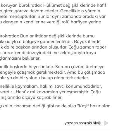
 koruyan bürokratlar: Hükümet değişikliklerinde hafif
una girer, göreve devam ederler. Genellikle o yörenin
aşirete mensupturlar. Bunlar aynı zamanda oradaki var
u dengenin kendilerine verdiği rolü harfiyen yerine
rokratlar: Bunlar iktidar değişikliklerinde burnu
sadıyla o bölgeye gönderilenlerdir. Büyük illerde
ık daire başkanlarından oluşurlar. Çoğu zaman rapor
 sürece kendi düzeyindeki meslektaşlarıyla koyu
lanmasını beklerler.
lar ilk başlarda heyecanlıdır. Soruna çözüm üretmeye
an dengeyle çatışmak gerekmektedir. Ama bu çatışmada
alır ya da bir yolunu bulup alanı terk ederler.
 Genellikle kaymakam, hakim, savcı konumundadırlar.
vardır... Henüz rol kavramları yerleşmemiştir. Çoğu
nışlarında ölçüyü kaçırabilirler.
kalın Hocamın dediği gibi ne de olsa "Keşif hazır olan
yazarın sonraki bloğu