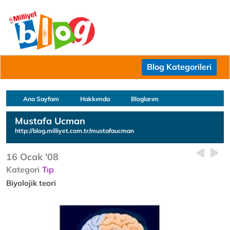
Blog Kategorileri
Ana Sayfam
Hakkımda
Bloglarım
Mustafa Ucman
http://blog.milliyet.com.tr/mustafaucman
16 Ocak '08
Kategori
Tıp
Biyolojik teori