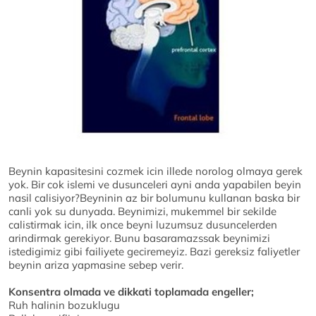
Beynin kapasitesini cozmek icin illede norolog olmaya gerek
yok. Bir cok islemi ve dusunceleri ayni anda yapabilen beyin
nasil calisiyor?Beyninin az bir bolumunu kullanan baska bir
canli yok su dunyada. Beynimizi, mukemmel bir sekilde
calistirmak icin, ilk once beyni luzumsuz dusuncelerden
arindirmak gerekiyor. Bunu basaramazssak beynimizi
istedigimiz gibi failiyete geciremeyiz. Bazi gereksiz faliyetler
beynin ariza yapmasine sebep verir.
Konsentra olmada ve dikkati toplamada engeller;
Ruh halinin bozuklugu