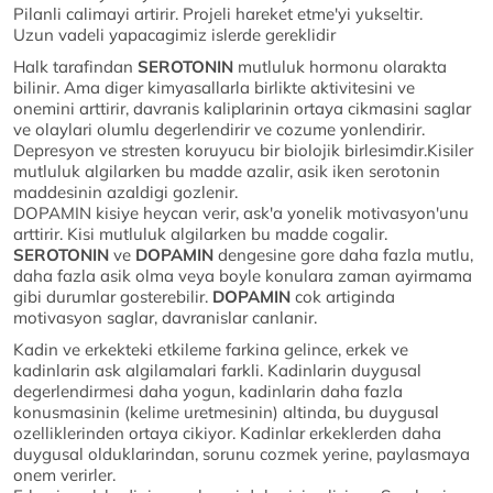
Pilanli calimayi artirir. Projeli hareket etme'yi yukseltir.
Uzun vadeli yapacagimiz islerde gereklidir
Halk tarafindan
SEROTONIN
mutluluk hormonu olarakta
bilinir. Ama diger kimyasallarla birlikte aktivitesini ve
onemini arttirir, davranis kaliplarinin ortaya cikmasini saglar
ve olaylari olumlu degerlendirir ve cozume yonlendirir.
Depresyon ve stresten koruyucu bir biolojik birlesimdir.Kisiler
mutluluk algilarken bu madde azalir, asik iken serotonin
maddesinin azaldigi gozlenir.
DOPAMIN kisiye heycan verir, ask'a yonelik motivasyon'unu
arttirir. Kisi mutluluk algilarken bu madde cogalir.
SEROTONIN
ve
DOPAMIN
dengesine gore daha fazla mutlu,
daha fazla asik olma veya boyle konulara zaman ayirmama
gibi durumlar gosterebilir.
DOPAMIN
cok artiginda
motivasyon saglar, davranislar canlanir.
Kadin ve erkekteki etkileme farkina gelince, erkek ve
kadinlarin ask algilamalari farkli. Kadinlarin duygusal
degerlendirmesi daha yogun, kadinlarin daha fazla
konusmasinin (kelime uretmesinin) altinda, bu duygusal
ozelliklerinden ortaya cikiyor. Kadinlar erkeklerden daha
duygusal olduklarindan, sorunu cozmek yerine, paylasmaya
onem verirler.