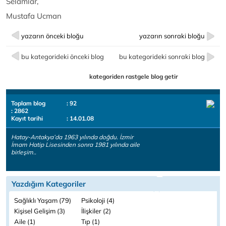
Selamlar,
Mustafa Ucman
yazarın önceki bloğu
yazarın sonraki bloğu
bu kategorideki önceki blog
bu kategorideki sonraki blog
kategoriden rastgele blog getir
Toplam blog
: 92
: 2862
Kayıt tarihi
: 14.01.08
Hatay-Antakya’da 1963 yılında doğdu. İzmir
İmam Hatip Lisesinden sonra 1981 yılında aile
birleşim..
Yazdığım Kategoriler
Sağlıklı Yaşam (79)
Psikoloji (4)
Kişisel Gelişim (3)
İlişkiler (2)
Aile (1)
Tıp (1)