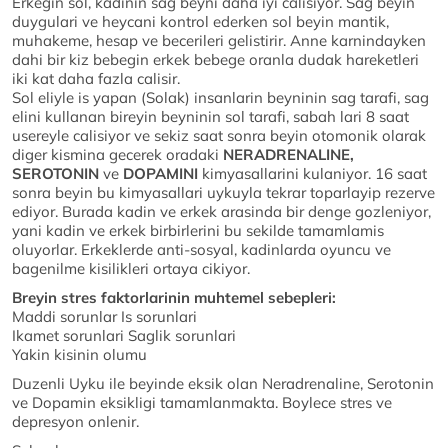
Erkegin sol, kadinin sag beyni daha iyi calisiyor. Sag beyin
duygulari ve heycani kontrol ederken sol beyin mantik,
muhakeme, hesap ve becerileri gelistirir. Anne karnindayken
dahi bir kiz bebegin erkek bebege oranla dudak hareketleri
iki kat daha fazla calisir.
Sol eliyle is yapan (Solak) insanlarin beyninin sag tarafi, sag
elini kullanan bireyin beyninin sol tarafi, sabah lari 8 saat
usereyle calisiyor ve sekiz saat sonra beyin otomonik olarak
diger kismina gecerek oradaki
NERADRENALINE,
SEROTONIN
ve
DOPAMINI
kimyasallarini kulaniyor. 16 saat
sonra beyin bu kimyasallari uykuyla tekrar toparlayip rezerve
ediyor. Burada kadin ve erkek arasinda bir denge gozleniyor,
yani kadin ve erkek birbirlerini bu sekilde tamamlamis
oluyorlar. Erkeklerde anti-sosyal, kadinlarda oyuncu ve
bagenilme kisilikleri ortaya cikiyor.
Breyin stres faktorlarinin muhtemel sebepleri:
Maddi sorunlar Is sorunlari
Ikamet sorunlari Saglik sorunlari
Yakin kisinin olumu
Duzenli Uyku ile beyinde eksik olan Neradrenaline, Serotonin
ve Dopamin eksikligi tamamlanmakta. Boylece stres ve
depresyon onlenir.