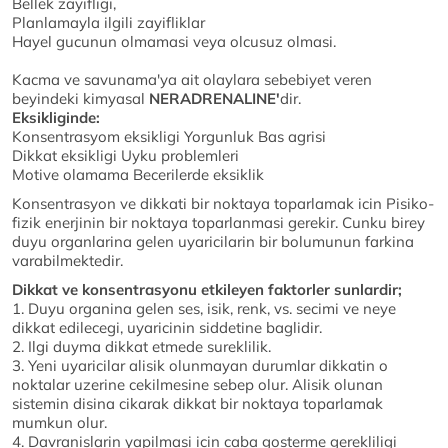
Bellek zayifligi,
Planlamayla ilgili zayifliklar
Hayel gucunun olmamasi veya olcusuz olmasi.
Kacma ve savunama'ya ait olaylara sebebiyet veren
beyindeki kimyasal
NERADRENALINE'
dir.
Eksikliginde:
Konsentrasyom eksikligi Yorgunluk Bas agrisi
Dikkat eksikligi Uyku problemleri
Motive olamama Becerilerde eksiklik
Konsentrasyon ve dikkati bir noktaya toparlamak icin Pisiko-
fizik enerjinin bir noktaya toparlanmasi gerekir. Cunku birey
duyu organlarina gelen uyaricilarin bir bolumunun farkina
varabilmektedir.
Dikkat ve konsentrasyonu etkileyen faktorler sunlardir;
1. Duyu organina gelen ses, isik, renk, vs. secimi ve neye
dikkat edilecegi, uyaricinin siddetine baglidir.
2. Ilgi duyma dikkat etmede sureklilik.
3. Yeni uyaricilar alisik olunmayan durumlar dikkatin o
noktalar uzerine cekilmesine sebep olur. Alisik olunan
sistemin disina cikarak dikkat bir noktaya toparlamak
mumkun olur.
4. Davranislarin yapilmasi icin caba gosterme gerekliligi