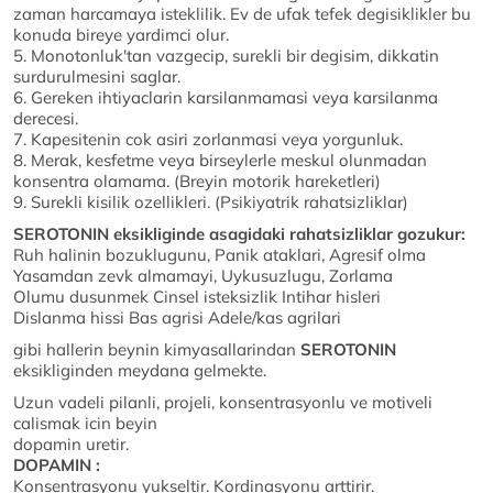
zaman harcamaya isteklilik. Ev de ufak tefek degisiklikler bu
konuda bireye yardimci olur.
5. Monotonluk'tan vazgecip, surekli bir degisim, dikkatin
surdurulmesini saglar.
6. Gereken ihtiyaclarin karsilanmamasi veya karsilanma
derecesi.
7. Kapesitenin cok asiri zorlanmasi veya yorgunluk.
8. Merak, kesfetme veya birseylerle meskul olunmadan
konsentra olamama. (Breyin motorik hareketleri)
9. Surekli kisilik ozellikleri. (Psikiyatrik rahatsizliklar)
SEROTONIN eksikliginde asagidaki rahatsizliklar gozukur:
Ruh halinin bozuklugunu, Panik ataklari, Agresif olma
Yasamdan zevk almamayi, Uykusuzlugu, Zorlama
Olumu dusunmek Cinsel isteksizlik Intihar hisleri
Dislanma hissi Bas agrisi Adele/kas agrilari
gibi hallerin beynin kimyasallarindan
SEROTONIN
eksikliginden meydana gelmekte.
Uzun vadeli pilanli, projeli, konsentrasyonlu ve motiveli
calismak icin beyin
dopamin uretir.
DOPAMIN :
Konsentrasyonu yukseltir. Kordinasyonu arttirir.