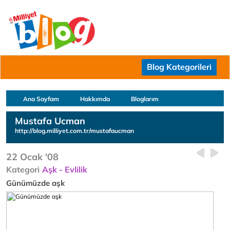
Blog Kategorileri
Ana Sayfam
Hakkımda
Bloglarım
Mustafa Ucman
http://blog.milliyet.com.tr/mustafaucman
22 Ocak '08
Kategori
Aşk - Evlilik
Günümüzde aşk