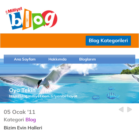
Blog Kategorileri
Ana Sayfam
Hakkımda
Bloglarım
Oya Tekin
http://blog.milliyet.com.tr/yenibirhayat
05 Ocak '11
Kategori
Blog
Bizim Evin Halleri