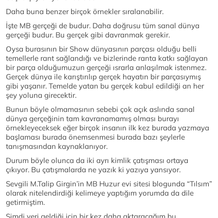
Daha buna benzer birçok örnekler sıralanabilir.
İşte MB gerçeği de budur. Daha doğrusu tüm sanal dünya
gerçeği budur. Bu gerçek gibi davranmak gerekir.
Oysa burasının bir Show dünyasının parçası olduğu belli
temellerle rant sağlandığı ve bizlerinde ranta katkı sağlayan
bir parça olduğumuzun gerçeği ısrarla anlaşılmak istenmez.
Gerçek dünya ile karıştırılıp gerçek hayatın bir parçasıymış
gibi yaşanır. Temelde yatan bu gerçek kabul edildiği an her
şey yoluna girecektir.
Bunun böyle olmamasının sebebi çok açık aslında sanal
dünya gerçeğinin tam kavranamamış olması burayı
örnekleyeceksek eğer birçok insanın ilk kez burada yazmaya
başlaması burada önemsenmesi burada bazı şeylerle
tanışmasından kaynaklanıyor.
Durum böyle olunca da iki ayrı kimlik çatışması ortaya
çıkıyor. Bu çatışmalarda ne yazık ki yazıya yansıyor.
Sevgili M.Talip Girgin’in MB Huzur evi sitesi blogunda “Tılsım”
olarak nitelendirdiği kelimeye yaptığım yorumda da dile
getirmiştim.
Şimdi yeri geldiği için bir kez daha aktaracağım bu