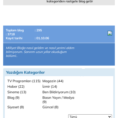
kategoriden rastgele blog getir
Toplam blog
: 295
: 3718
Kayıt tarihi
: 01.10.06
Milliyet Bloğa nasıl geldim ve nasıl yerimi aldım
bilmiyorum. Sanırım uzun yıllar okuduğum
bölüml..
Yazdığım Kategoriler
TV Programları (115)
Magazin (44)
Haber (22)
İzmir (14)
Sinema (13)
Ben Bildiriyorum (10)
Blog (9)
Basın Yayın / Medya
(9)
Siyaset (8)
Güncel (8)