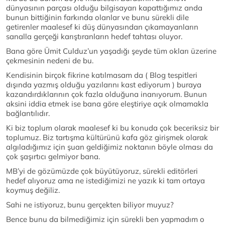
dünyasının parçası olduğu bilgisayarı kapattığımız anda
bunun bittiğinin farkında olanlar ve bunu sürekli dile
getirenler maalesef ki düş dünyasından çıkamayanların
sanalla gerçeği karıştıranların hedef tahtası oluyor.
Bana göre Ümit Culduz’un yaşadığı şeyde tüm okları üzerine
çekmesinin nedeni de bu.
Kendisinin birçok fikrine katılmasam da ( Blog tespitleri
dışında yazmış olduğu yazılarını kast ediyorum ) buraya
kazandırdıklarının çok fazla olduğuna inanıyorum. Bunun
aksini iddia etmek ise bana göre eleştiriye açık olmamakla
bağlantılıdır.
Ki biz toplum olarak maalesef ki bu konuda çok beceriksiz bir
toplumuz. Biz tartışma kültürünü kafa göz girişmek olarak
algıladığımız için şuan geldiğimiz noktanın böyle olması da
çok şaşırtıcı gelmiyor bana.
MB’yi de gözümüzde çok büyütüyoruz, sürekli editörleri
hedef alıyoruz ama ne istediğimizi ne yazık ki tam ortaya
koymuş değiliz.
Sahi ne istiyoruz, bunu gerçekten biliyor muyuz?
Bence bunu da bilmediğimiz için sürekli ben yapmadım o