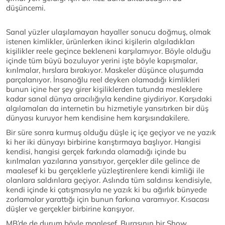
düşüncemi.
Sanal yüzler ulaşılamayan hayaller sonucu doğmuş, olmak
istenen kimlikler, ürünlerken ikinci kişilerin algıladıkları
kişilikler reele geçince bekleneni karşılamıyor. Böyle olduğu
içinde tüm büyü bozuluyor yerini işte böyle kapışmalar,
kırılmalar, hırslara bırakıyor. Maskeler düşünce oluşumda
parçalanıyor. İnsanoğlu reel deyken olamadığı kimlikleri
bunun içine her şey girer kişiliklerden tutunda mesleklere
kadar sanal dünya aracılığıyla kendine giydiriyor. Karşıdaki
algılamaları da internetin bu hizmetiyle yansıtırken bir düş
dünyası kuruyor hem kendisine hem karşısındakilere.
Bir süre sonra kurmuş olduğu düşle iç içe geçiyor ve ne yazık
ki her iki dünyayı birbirine karıştırmaya başlıyor. Hangisi
kendisi, hangisi gerçek farkında olamadığı içinde bu
kırılmaları yazılarına yansıtıyor, gerçekler dile gelince de
maalesef ki bu gerçeklerle yüzleştirenlere kendi kimliği ile
olanlara saldırılara geçiyor. Aslında tüm saldırısı kendisiyle,
kendi içinde ki çatışmasıyla ne yazık ki bu ağırlık bünyede
zorlamalar yarattığı için bunun farkına varamıyor. Kısacası
düşler ve gerçekler birbirine karışıyor.
MB’de de durum böyle maalesef. Burasının bir Show