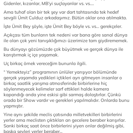
Gidenler, kızanlar, MB’yi suçlayanlar vs. vs….
Ama tuhaf olan bir tek şey var dart tahtasında tek hedef
sevgili Ümit Culduz arkadaşımız. Bütün oklar ona atılmakta.
İşte Ümit Bey şöyle, işte Ümit Bey böyle vs. vs… gerekçeler.
Açıkçası tüm bunların tek nedeni var bana göre sanal dünya
ile olan çok yeni tanışıklığımızı üzerimize tam giydirememek.
Bu dünyayı gözümüzde çok büyütmek ve gerçek dünya ile
karıştırmak iç içe yaşamak.
Uç birkaç örnek vereceğim bununla ilgili.
“ Yemekteyiz” programının ünlüler yarışıyor bölümünde
gerçek yaşamda yedikleri içtikleri ayrı gitmeyen insanlar o
birkaç saatlik yarışma atmosferinde birbirlerine hiç
söylenmeyecek kelimeler sarf ettikleri halde kamera
kapandığı anda yine eskisi gibi sarmaş dolaştırlar. Çünkü
orada bir Show vardır ve gerekleri yapılmalıdır. Onlarda bunu
yapmıştır.
Yine aynı şekilde meclis çatısında milletvekilleri birbirlerini
yerler ama meclisten çıktıkları an gecelere beraber karışırlar.
Sanki birkaç saat önce birbirlerini yiyen onlar değilmiş gibi,
başka şeyleri yerler beraber...