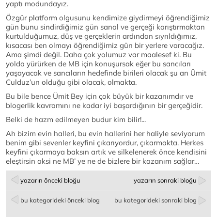
yaptı modundayız.
Özgür platform olgusunu kendimize giydirmeyi öğrendiğimiz
gün bunu sindirdiğimiz gün sanal ve gerçeği karıştırmaktan
kurtulduğumuz, düş ve gerçeklerin ardından sıyrıldığımız,
kısacası ben olmayı öğrendiğimiz gün bir yerlere varacağız.
Ama şimdi değil. Daha çok yolumuz var maalesef ki. Bu
yolda yürürken de MB için konuşursak eğer bu sancıları
yaşayacak ve sancıların hedefinde birileri olacak şu an Ümit
Culduz’un olduğu gibi olacak, olmakta.
Bu bile bence Ümit Bey için çok büyük bir kazanımdır ve
blogerlik kavramını ne kadar iyi başardığının bir gerçeğidir.
Belki de hazm edilmeyen budur kim bilir!...
Ah bizim evin halleri, bu evin hallerini her haliyle seviyorum
benim gibi sevenler keyfini çıkarıyordur, çıkarmakta. Herkes
keyfini çıkarmaya baksın artık ve silkelenerek önce kendisini
eleştirsin aksi ne MB’ ye ne de bizlere bir kazanım sağlar…
yazarın önceki bloğu
yazarın sonraki bloğu
bu kategorideki önceki blog
bu kategorideki sonraki blog