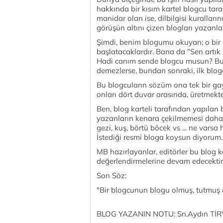
hakkında bir kısım kartel blogcu taraf
manidar olan ise, dilbilgisi kurallar
görüşün altını çizen blogları yazanla
Şimdi, benim blogumu okuyan; o bir 
başlatacaklardır. Bana da "Sen artık
Hadi canım sende blogcu musun? Bu k
demezlerse, bundan sonraki, ilk blo
Bu blogcuların sözüm ona tek bir gay
onları dört duvar arasında, üretmekten
Ben, blog karteli tarafından yapıla
yazanların kenara çekilmemesi daha 
gezi, kuş, börtü böcek vs ... ne vars
İstediği resmi bloga koysun diyorum.
MB hazırlayanlar, editörler bu blog k
değerlendirmelerine devam edecektir
Son Söz:
"Bir blogcunun blogu olmuş, tutmuş m
BLOG YAZANIN NOTU: Sn.Aydın TİRYA