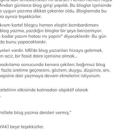
ından günlerce blog girişi yapıldı. Bu bloglar içerisinde
ına uygun yazıma dikkat çekenler oldu. Bloglarında bu
ra ayrıca teşekkürler.
kısım kartel blogcu hemen eleştiri bombardımanı
 blog yazma, yazdığın bloglar bir şeye benzemiyor.
adar yazım hatası mı yapılır" diyeceklerdir. Bu gün
gda bunu yapacaklardır.
eleri vardır. MB’de blog yazanları hizaya getirmek,
 aciz, bir fasid daire içerisine almak...
n baskılama sonucunda kenara çekilen; bağımsız blog
fazla üretime geçmesini, gözlem, duygu, düşünce, anı,
a hepsine dair yazmaya devam etmelerini istiyorum.
artelinin etkisinde kalmadan objektif olarak
.
illete blog yazma dersleri vermiş."
Kİ beye teşekkürler.