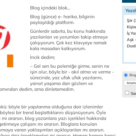
Blog içindeki blok...
Yazd
Blog (günce) e- harika, bilginin
Şiir 
paylaşıldığı platform.
Kişis
Günlerdir sabırla, bu konu hakkında
İş Ya
yazılanları ve yorumları takip etmeye
Aşk -
çalışıyorum. Çok kez klavyeye ramak
Dostl
kala masadan kalkıyorum.
İncik dedim;
– Gel sen bu polemiğe girme, senin ne
işin olur, böyle bir - akıl alma ve verme -
Blo
sürecinde, yaz ufak ufak yazılarını,
yansıt yaşama dair gözlem ve
aşamından dedim, ama dinletemedim.
Sad
ünkü: böyle bir yapılanma olduğuna dair izlenimler
 böylesi bir trend başlattıklarını düşünüyorum. Öyle
i mi ararsın, blog yazanlara yazı içerikleri hakkında
getirmeye çalışanı mı ararsın. Bloglara konulan
oymaya varan yaklaşımları açıklayanları mı ararsın.
ığına dair örneklemeleri mi ararsın. Hemen hemen hepsi