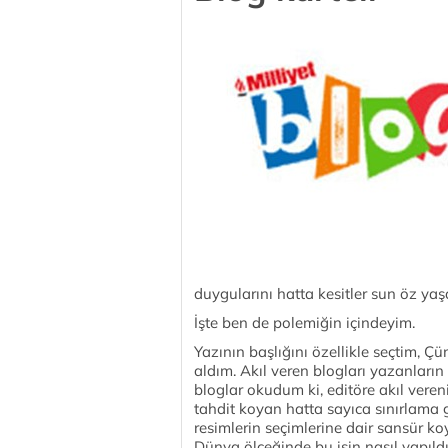
duygularını hatta kesitler sun öz y
İşte ben de polemiğin içindeyim.
Yazının başlığını özellikle seçtim, Ç
aldım. Akıl veren blogları yazanların
bloglar okudum ki, editöre akıl veren
tahdit koyan hatta sayıca sınırlama 
resimlerin seçimlerine dair sansür k
Dünya ölçeğinde bu işin nasıl yapıld