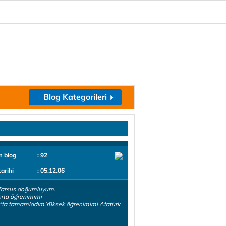
Blog Kategorileri
m blog
: 92
tarihi
: 05.12.06
Tarsus doğumluyum.
 orta öğrenimimi
'ta tamamladım.Yüksek öğrenimimi Atatürk