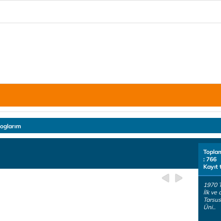
loglarım
Topla
: 766
Kayıt 
1970 
İlk ve
Tarsus
Üni..