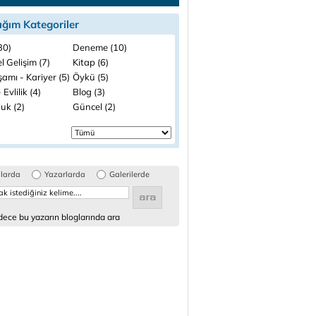
ığım Kategoriler
(30)
Deneme (10)
el Gelişim (7)
Kitap (6)
şamı - Kariyer (5)
Öykü (5)
 Evlilik (4)
Blog (3)
uk (2)
Güncel (2)
glarda
Yazarlarda
Galerilerde
ece bu yazarın bloglarında ara