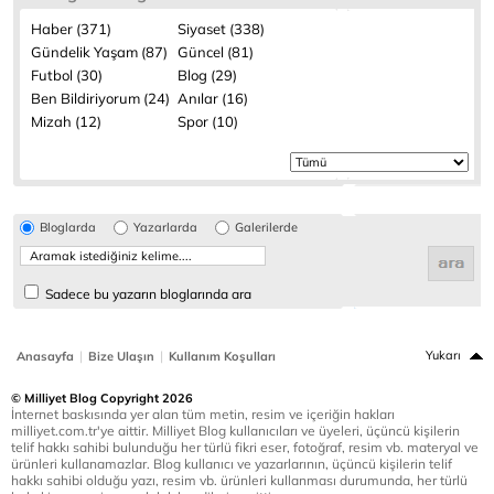
Haber (371)
Siyaset (338)
Gündelik Yaşam (87)
Güncel (81)
Futbol (30)
Blog (29)
Ben Bildiriyorum (24)
Anılar (16)
Mizah (12)
Spor (10)
Bloglarda
Yazarlarda
Galerilerde
Sadece bu yazarın bloglarında ara
|
|
Yukarı
Anasayfa
Bize Ulaşın
Kullanım Koşulları
© Milliyet Blog Copyright 2026
İnternet baskısında yer alan tüm metin, resim ve içeriğin hakları
milliyet.com.tr'ye aittir. Milliyet Blog kullanıcıları ve üyeleri, üçüncü kişilerin
telif hakkı sahibi bulunduğu her türlü fikri eser, fotoğraf, resim vb. materyal ve
ürünleri kullanamazlar. Blog kullanıcı ve yazarlarının, üçüncü kişilerin telif
hakkı sahibi olduğu yazı, resim vb. ürünleri kullanması durumunda, her türlü