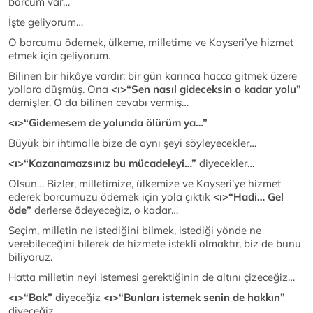
borcum var…
İşte geliyorum…
O borcumu ödemek, ülkeme, milletime ve Kayseri’ye hizmet
etmek için geliyorum.
Bilinen bir hikâye vardır; bir gün karınca hacca gitmek üzere
yollara düşmüş. Ona
<ı>“Sen nasıl gideceksin o kadar yolu”
demişler. O da bilinen cevabı vermiş…
<ı>“Gidemesem de yolunda ölürüm ya…”
Büyük bir ihtimalle bize de aynı şeyi söyleyecekler…
<ı>“Kazanamazsınız bu mücadeleyi…”
diyecekler…
Olsun… Bizler, milletimize, ülkemize ve Kayseri’ye hizmet
ederek borcumuzu ödemek için yola çıktık
<ı>“Hadi… Gel
öde”
derlerse ödeyeceğiz, o kadar…
Seçim, milletin ne istediğini bilmek, istediği yönde ne
verebileceğini bilerek de hizmete istekli olmaktır, biz de bunu
biliyoruz.
Hatta milletin neyi istemesi gerektiğinin de altını çizeceğiz…
<ı>“Bak”
diyeceğiz
<ı>“Bunları istemek senin de hakkın”
diyeceğiz…