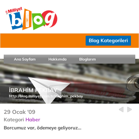
Blog Kategorileri
Ana Sayfam
Hakkımda
Bloglarım
İBRAHİM PEKBAY
http://blog.milliyet.com.tr/ibrahim_pekbay
29 Ocak '09
Kategori
Haber
Borcumuz var, ödemeye geliyoruz…