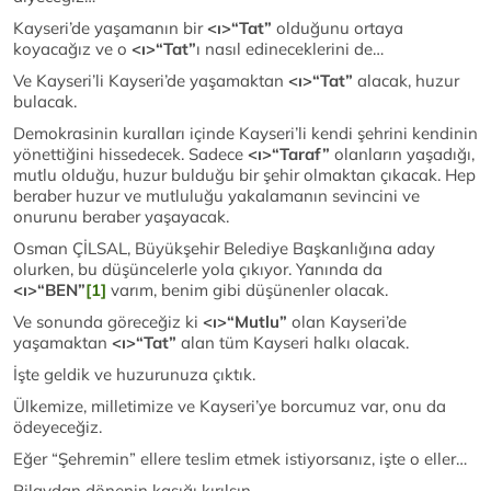
Kayseri’de yaşamanın bir
<ı>“Tat”
olduğunu ortaya
koyacağız ve o
<ı>“Tat”
ı nasıl edineceklerini de…
Ve Kayseri’li Kayseri’de yaşamaktan
<ı>“Tat”
alacak, huzur
bulacak.
Demokrasinin kuralları içinde Kayseri’li kendi şehrini kendinin
yönettiğini hissedecek. Sadece
<ı>“Taraf”
olanların yaşadığı,
mutlu olduğu, huzur bulduğu bir şehir olmaktan çıkacak. Hep
beraber huzur ve mutluluğu yakalamanın sevincini ve
onurunu beraber yaşayacak.
Osman ÇİLSAL, Büyükşehir Belediye Başkanlığına aday
olurken, bu düşüncelerle yola çıkıyor. Yanında da
<ı>“BEN”
[1]
varım, benim gibi düşünenler olacak.
Ve sonunda göreceğiz ki
<ı>“Mutlu”
olan Kayseri’de
yaşamaktan
<ı>“Tat”
alan tüm Kayseri halkı olacak.
İşte geldik ve huzurunuza çıktık.
Ülkemize, milletimize ve Kayseri’ye borcumuz var, onu da
ödeyeceğiz.
Eğer “Şehremin” ellere teslim etmek istiyorsanız, işte o eller…
Pilavdan dönenin kaşığı kırılsın…