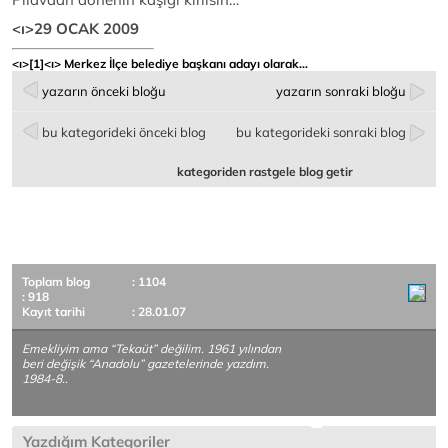
<ı>29 OCAK 2009
<ı>
[1]
<ı> Merkez İlçe belediye başkanı adayı olarak…
yazarın önceki bloğu
yazarın sonraki bloğu
bu kategorideki önceki blog
bu kategorideki sonraki blog
kategoriden rastgele blog getir
Toplam blog
: 1104
: 918
Kayıt tarihi
: 28.01.07
Emekliyim ama “Tekaüt” değilim. 1961 yılından
beri değişik “Anadolu” gazetelerinde yazdım.
1984-8..
Yazdığım Kategoriler