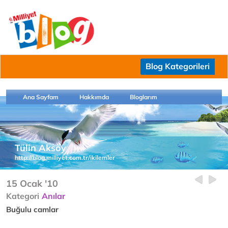
Blog Kategorileri
Ana Sayfam
Hakkımda
Bloglarım
Tülin Aksoy
http://blog.milliyet.com.tr/ikilemler
15 Ocak '10
Kategori
Anılar
Buğulu camlar