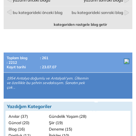
yazarın önceki bloğu
yazarın sonraki bloğu
bu kategorideki önceki blog
bu kategorideki sonraki blog
kategoriden rastgele blog getir
Toplam blog
: 261
: 2212
Kayıt tarihi
: 23.07.07
1954 Antalya doğumlu ve Antalyalı'yım. Ülkemin
ve özellikle bu şehrin sevdalısıyım. Sanatın pek
çok ..
Yazdığım Kategoriler
Anılar (37)
Gündelik Yaşam (28)
Güncel (20)
Şiir (19)
Blog (16)
Deneme (15)
Dostluk (11)
İlişkiler (10)