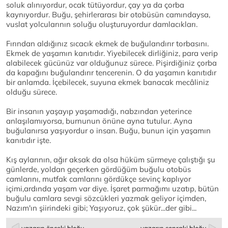
soluk alınıyordur, ocak tütüyordur, çay ya da çorba
kaynıyordur. Buğu, şehirlerarası bir otobüsün camındaysa,
vuslat yolcularının soluğu oluşturuyordur damlacıkları.
Fırından aldığınız sıcacık ekmek de buğulandırır torbasını.
Ekmek de yaşamın kanıtıdır. Yiyebilecek dirliğiniz, para verip
alabilecek gücünüz var olduğunuz sürece. Pişirdiğiniz çorba
da kapağını buğulandırır tencerenin. O da yaşamın kanıtıdır
bir anlamda. İçebilecek, suyuna ekmek banacak mecâliniz
olduğu sürece.
Bir insanın yaşayıp yaşamadığı, nabzından yeterince
anlaşılamıyorsa, burnunun önüne ayna tutulur. Ayna
buğulanırsa yaşıyordur o insan. Buğu, bunun için yaşamın
kanıtıdır işte.
Kış aylarının, ağır aksak da olsa hüküm sürmeye çalıştığı şu
günlerde, yoldan geçerken gördüğüm buğulu otobüs
camlarını, mutfak camlarını gördükçe sevinç kaplıyor
içimi,ardında yaşam var diye. İşaret parmağımı uzatıp, bütün
buğulu camlara sevgi sözcükleri yazmak geliyor içimden,
Nazım'ın şiirindeki gibi; Yaşıyoruz, çok şükür...der gibi...