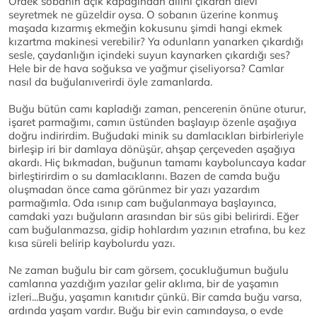
Ördek sobanın açık kapağından dilini çıkaran alevi
seyretmek ne güzeldir oysa. O sobanın üzerine konmuş
maşada kızarmış ekmeğin kokusunu şimdi hangi ekmek
kızartma makinesi verebilir? Ya odunların yanarken çıkardığı
sesle, çaydanlığın içindeki suyun kaynarken çıkardığı ses?
Hele bir de hava soğuksa ve yağmur çiseliyorsa? Camlar
nasıl da buğulanıverirdi öyle zamanlarda.
Buğu bütün camı kapladığı zaman, pencerenin önüne oturur,
işaret parmağımı, camın üstünden başlayıp özenle aşağıya
doğru indirirdim. Buğudaki minik su damlacıkları birbirleriyle
birleşip iri bir damlaya dönüşür, ahşap çerçeveden aşağıya
akardı. Hiç bıkmadan, buğunun tamamı kayboluncaya kadar
birleştirirdim o su damlacıklarını. Bazen de camda buğu
oluşmadan önce cama görünmez bir yazı yazardım
parmağımla. Oda ısınıp cam buğulanmaya başlayınca,
camdaki yazı buğuların arasından bir süs gibi belirirdi. Eğer
cam buğulanmazsa, gidip hohlardım yazının etrafına, bu kez
kısa süreli belirip kaybolurdu yazı.
Ne zaman buğulu bir cam görsem, çocukluğumun buğulu
camlarına yazdığım yazılar gelir aklıma, bir de yaşamın
izleri...Buğu, yaşamın kanıtıdır çünkü. Bir camda buğu varsa,
ardında yaşam vardır. Buğu bir evin camındaysa, o evde