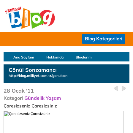
Blog Kategorileri
Ana Sayfam
Hakkımda
Bloglarım
Gönül Sonzamancı
http://blog.milliyet.com.tr/gonulson
28 Ocak '11
Kategori
Gündelik Yaşam
Çaresizseniz Çaresizsiniz