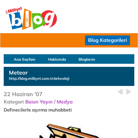
Blog Kategorileri
Ana Sayfam
Hakkımda
Bloglarım
Meteor
http://blog.milliyet.com.tr/arkeoloji
22 Haziran '07
Kategori
Basın Yayın / Medya
Definecilerle aşırma muhabbeti