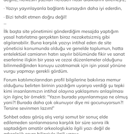
· Yazıyı yayınlayanla bağlantı kursaydın daha iyi ederdin,
· Bizi tehdit etmen doğru değil!
...
İlk başta site yönetimini gönderdiğim mesajda yaptığım
yasal hatırlatma gerçekten biraz nezaketsizmiş gibi
algılanabilir. Buna karşılık yazıyı intihal eden de site
yöneticisi konumunda olduğu ve genelde toplumun, hatta
entelektüel camianın hatırı sayılır bölümünde fikir ve sanat
eserlerine ilişkin bir yasa ve cezai düzenlemeler olduğunu
bilinmediğinden konuyu uzatmamak için işin yasal yönüne
vurgu yapmayı gerekli gördüm.
Forum katılımcılarından profil bilgilerine bakılırsa memur
olduğunu belirten birinin yazdığım uyarıya verdiği şu tepki
kimi insanlarımızın intihal olayına yaklaşımını anlaşılması
için ilginç bir örnekti: “Yazın burada yayınlanmışsa ne olmuş
yani?! Burada daha çok okunuyor diye mi gocunuyorsun?!
Tersine sevinmen lazım!”
Sohbet odası görüş alış verişi somut bir sonuç elde
edilemeden sonlanmasına karşılık bir süre sonra ilk
saptadığım amatör arkeologlukla ilgili yazı değil de
arkeolojik çevre bilinciyle ilgili yazıyı