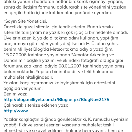
ahlaki yönünü hatırlatan notlar bırakarak aşırmayı yapanı,
sonra da iletişim formunu doldurarak site yönetimini yazıları
en geç iki hafta içinde kaldırmaları yönünde uyardım:
“Sayın Site Yöneticisi,
Öncelikle güzel siteniz için tebrik ederim. Buna karşılık
sitenizle tanışmam ne yazık ki çok iç açıcı bir nedenle olmadı.
Üyelerinizden k. ya da d. takma adını kullanan, yaptığım
araştırmaya göre eğer yanlış değilse adı H. Ü. olan şahıs,
benim Milliyet Blog'da Meteor takma adıyla yazdığım,
15.07.2006 tarihinde yayınlanan "Amatör Arkeolog ve
Donanımı" başlıklı yazımı ve ekindeki fotoğrafı olduğu gibi
forumunuzda kendi adıyla 08.01.2007 tarihinde yayınlamış
bulunmaktadır. Yapılan bir intihaldir ve telif haklarıma
muhalefet niteliğindedir.
Yazıları karşılaştırmanızı kolaylaştırmak için adreslerini
aşağıda veriyorum:
Benim yazı:
http://blog.milliyet.com.tr/Blog.aspx?BlogNo=2175
Çalınarak sitenize eklenen yazı:
http://www
....
Yazılar karşılaştırıldığında görülecektir ki, K. rumuzlu üyenizin
yaptığı fikir ve sanat eserleri yasasına muhalefet teşkil
etmektedir ve şikayet edilmesi halinde hem yayıncı hem de