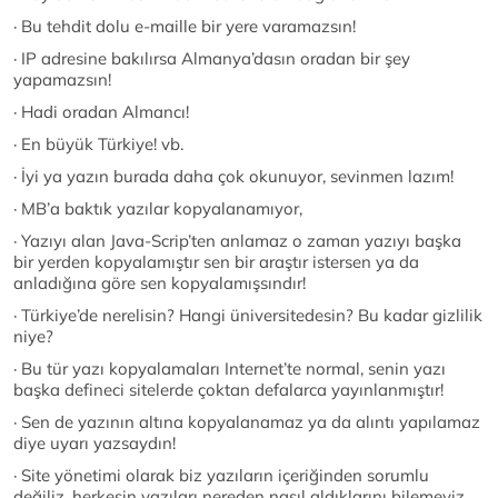
· Bu tehdit dolu e-maille bir yere varamazsın!
· IP adresine bakılırsa Almanya’dasın oradan bir şey
yapamazsın!
· Hadi oradan Almancı!
· En büyük Türkiye! vb.
· İyi ya yazın burada daha çok okunuyor, sevinmen lazım!
· MB’a baktık yazılar kopyalanamıyor,
· Yazıyı alan Java-Scrip’ten anlamaz o zaman yazıyı başka
bir yerden kopyalamıştır sen bir araştır istersen ya da
anladığına göre sen kopyalamışsındır!
· Türkiye’de nerelisin? Hangi üniversitedesin? Bu kadar gizlilik
niye?
· Bu tür yazı kopyalamaları Internet’te normal, senin yazı
başka defineci sitelerde çoktan defalarca yayınlanmıştır!
· Sen de yazının altına kopyalanamaz ya da alıntı yapılamaz
diye uyarı yazsaydın!
· Site yönetimi olarak biz yazıların içeriğinden sorumlu
değiliz, herkesin yazıları nereden nasıl aldıklarını bilemeyiz,