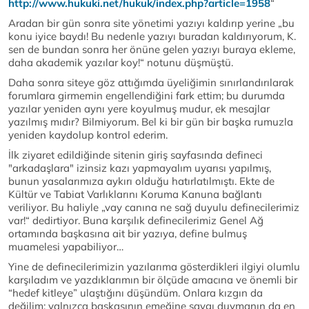
http://www.hukuki.net/hukuk/index.php?article=1958
“
Aradan bir gün sonra site yönetimi yazıyı kaldırıp yerine „bu
konu iyice baydı! Bu nedenle yazıyı buradan kaldırıyorum, K.
sen de bundan sonra her önüne gelen yazıyı buraya ekleme,
daha akademik yazılar koy!“ notunu düşmüştü.
Daha sonra siteye göz attığımda üyeliğimin sınırlandırılarak
forumlara girmemin engellendiğini fark ettim; bu durumda
yazılar yeniden aynı yere koyulmuş mudur, ek mesajlar
yazılmış mıdır? Bilmiyorum. Bel ki bir gün bir başka rumuzla
yeniden kaydolup kontrol ederim.
İlk ziyaret edildiğinde sitenin giriş sayfasında defineci
"arkadaşlara" izinsiz kazı yapmayalım uyarısı yapılmış,
bunun yasalarımıza aykırı olduğu hatırlatılmıştı. Ekte de
Kültür ve Tabiat Varlıklarını Koruma Kanuna bağlantı
veriliyor. Bu haliyle „vay canına ne sağ duyulu definecilerimiz
var!“ dedirtiyor. Buna karşılık definecilerimiz Genel Ağ
ortamında başkasına ait bir yazıya, define bulmuş
muamelesi yapabiliyor…
Yine de definecilerimizin yazılarıma gösterdikleri ilgiyi olumlu
karşıladım ve yazdıklarımın bir ölçüde amacına ve önemli bir
“hedef kitleye” ulaştığını düşündüm. Onlara kızgın da
değilim; yalnızca başkasının emeğine saygı duymanın da en