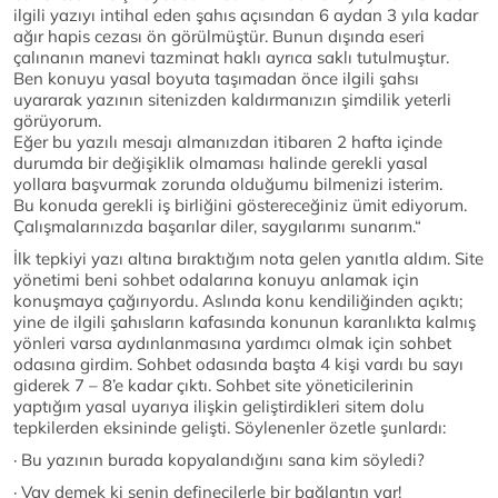
ilgili yazıyı intihal eden şahıs açısından 6 aydan 3 yıla kadar
ağır hapis cezası ön görülmüştür. Bunun dışında eseri
çalınanın manevi tazminat haklı ayrıca saklı tutulmuştur.
Ben konuyu yasal boyuta taşımadan önce ilgili şahsı
uyararak yazının sitenizden kaldırmanızın şimdilik yeterli
görüyorum.
Eğer bu yazılı mesajı almanızdan itibaren 2 hafta içinde
durumda bir değişiklik olmaması halinde gerekli yasal
yollara başvurmak zorunda olduğumu bilmenizi isterim.
Bu konuda gerekli iş birliğini göstereceğiniz ümit ediyorum.
Çalışmalarınızda başarılar diler, saygılarımı sunarım.“
İlk tepkiyi yazı altına bıraktığım nota gelen yanıtla aldım. Site
yönetimi beni sohbet odalarına konuyu anlamak için
konuşmaya çağırıyordu. Aslında konu kendiliğinden açıktı;
yine de ilgili şahısların kafasında konunun karanlıkta kalmış
yönleri varsa aydınlanmasına yardımcı olmak için sohbet
odasına girdim. Sohbet odasında başta 4 kişi vardı bu sayı
giderek 7 – 8’e kadar çıktı. Sohbet site yöneticilerinin
yaptığım yasal uyarıya ilişkin geliştirdikleri sitem dolu
tepkilerden eksininde gelişti. Söylenenler özetle şunlardı:
· Bu yazının burada kopyalandığını sana kim söyledi?
· Vay demek ki senin definecilerle bir bağlantın var!