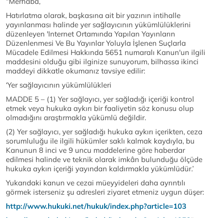
“Merhaba,
Hatırlatma olarak, başkasına ait bir yazının intihalle
yayınlanması halinde yer sağlayıcının yükümlülüklerini
düzenleyen 'Internet Ortamında Yapılan Yayınların
Düzenlenmesi Ve Bu Yayınlar Yoluyla İşlenen Suçlarla
Mücadele Edilmesi Hakkında 5651 numaralı Kanun'un ilgili
maddesini olduğu gibi ilginize sunuyorum, bilhassa ikinci
maddeyi dikkatle okumanız tavsiye edilir:
‘Yer sağlayıcının yükümlülükleri
MADDE 5 – (1) Yer sağlayıcı, yer sağladığı içeriği kontrol
etmek veya hukuka aykırı bir faaliyetin söz konusu olup
olmadığını araştırmakla yükümlü değildir.
(2) Yer sağlayıcı, yer sağladığı hukuka aykırı içerikten, ceza
sorumluluğu ile ilgili hükümler saklı kalmak kaydıyla, bu
Kanunun 8 inci ve 9 uncu maddelerine göre haberdar
edilmesi halinde ve teknik olarak imkân bulunduğu ölçüde
hukuka aykırı içeriği yayından kaldırmakla yükümlüdür.’
Yukarıdaki kanun ve cezai müeyyideleri daha ayrıntılı
görmek isterseniz şu adresleri ziyaret etmeniz uygun düşer:
http://www.hukuki.net/hukuk/index.php?article=103