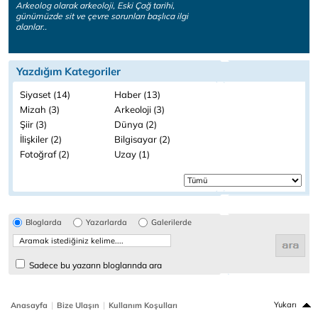
Arkeolog olarak arkeoloji, Eski Çağ tarihi,
günümüzde sit ve çevre sorunları başlıca ilgi
alanlar..
Yazdığım Kategoriler
Siyaset (14)
Haber (13)
Mizah (3)
Arkeoloji (3)
Şiir (3)
Dünya (2)
İlişkiler (2)
Bilgisayar (2)
Fotoğraf (2)
Uzay (1)
Bloglarda
Yazarlarda
Galerilerde
Sadece bu yazarın bloglarında ara
|
|
Yukarı
Anasayfa
Bize Ulaşın
Kullanım Koşulları