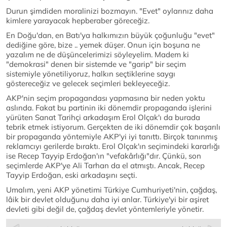
Durun şimdiden moralinizi bozmayın. "Evet" oylarınız daha
kimlere yarayacak hepberaber göreceğiz.
En Doğu'dan, en Batı'ya halkımızın büyük çoğunluğu "evet"
dediğine göre, bize .. yemek düşer. Onun için boşuna ne
yazalım ne de düşüncelerimizi söyleyelim. Madem ki
"demokrasi" denen bir sistemde ve "garip" bir seçim
sistemiyle yönetiliyoruz, halkın seçtiklerine saygı
göstereceğiz ve gelecek seçimleri bekleyeceğiz.
AKP'nin seçim propagandası yapmasına bir neden yoktu
aslında. Fakat bu partinin iki dönemdir propaganda işlerini
yürüten Sanat Tarihçi arkadaşım Erol Olçak'ı da burada
tebrik etmek istiyorum. Gerçekten de iki dönemdir çok başarılı
bir propaganda yöntemiyle AKP'yi iyi tanıttı. Birçok tanınmış
reklamcıyı gerilerde bıraktı. Erol Olçak'ın seçimindeki kararlığı
ise Recep Tayyip Erdoğan'ın "vefakârlığı"dır. Çünkü, son
seçimlerde AKP'ye Ali Tarhan da el atmıştı. Ancak, Recep
Tayyip Erdoğan, eski arkadaşını seçti.
Umalım, yeni AKP yönetimi Türkiye Cumhuriyeti'nin, çağdaş,
lâik bir devlet olduğunu daha iyi anlar. Türkiye'yi bir aşiret
devleti gibi değil de, çağdaş devlet yöntemleriyle yönetir.