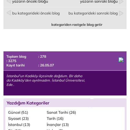
yazarın önceki bloğu
yazarın sonraki bloğu
bu kategorideki önceki blog
bu kategorideki sonraki blog
kategoriden rastgele blog getir
Toplam blog
: 278
: 3275
Kayıt tarihi
: 26.05.07
İstanbul'un Kadıköy ilçesinde doğdum. Bir daha
da Kadıköy'den ayrılmadım. İstanbul Üniversitesi,
Ede..
Yazdığım Kategoriler
Güncel (51)
Sanat Tarihi (26)
Siyaset (23)
Tarih (16)
İstanbul (13)
İnançlar (13)