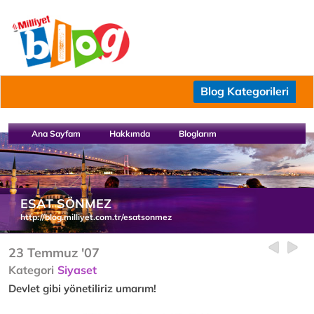
Blog Kategorileri
Ana Sayfam
Hakkımda
Bloglarım
ESAT SÖNMEZ
http://blog.milliyet.com.tr/esatsonmez
23 Temmuz '07
Kategori
Siyaset
Devlet gibi yönetiliriz umarım!