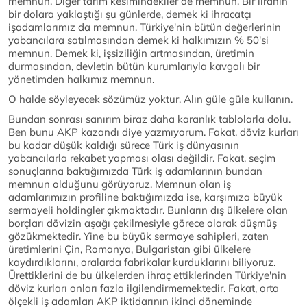
memnun. Diğer tarım kesimindekiler de memnun. Bir liranın
bir dolara yaklaştığı şu günlerde, demek ki ihracatçı
işadamlarımız da memnun. Türkiye'nin bütün değerlerinin
yabancılara satılmasından demek ki halkımızın % 50'si
memnun. Demek ki, işsiziliğin artmasından, üretimin
durmasından, devletin bütün kurumlarıyla kavgalı bir
yönetimden halkımız memnun.
O halde söyleyecek sözümüz yoktur. Alın güle güle kullanın.
Bundan sonrası sanırım biraz daha karanlık tablolarla dolu.
Ben bunu AKP kazandı diye yazmıyorum. Fakat, döviz kurları
bu kadar düşük kaldığı sürece Türk iş dünyasının
yabancılarla rekabet yapması olası değildir. Fakat, seçim
sonuçlarına baktığımızda Türk iş adamlarının bundan
memnun olduğunu görüyoruz. Memnun olan iş
adamlarımızın profiline baktığımızda ise, karşımıza büyük
sermayeli holdingler çıkmaktadır. Bunların dış ülkelere olan
borçları dövizin aşağı çekilmesiyle görece olarak düşmüş
gözükmektedir. Yine bu büyük sermaye sahipleri, zaten
üretimlerini Çin, Romanya, Bulgaristan gibi ülkelere
kaydırdıklarını, oralarda fabrikalar kurduklarını biliyoruz.
Ürettiklerini de bu ülkelerden ihraç ettiklerinden Türkiye'nin
döviz kurları onları fazla ilgilendirmemektedir. Fakat, orta
ölçekli iş adamları AKP iktidarının ikinci döneminde