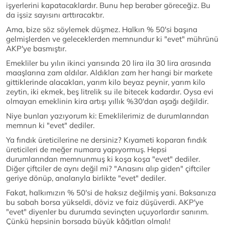
işyerlerini kapatacaklardır. Bunu hep beraber göreceğiz. Bu
da işsiz sayısını arttıracaktır.
Ama, bize söz söylemek düşmez. Halkın % 50'si başına
gelmişlerden ve geleceklerden memnundur ki "evet" mührünü
AKP'ye basmıştır.
Emekliler bu yılın ikinci yarısında 20 lira ila 30 lira arasında
maaşlarına zam aldılar. Aldıkları zam her hangi bir markete
gittiklerinde alacakları, yarım kilo beyaz peynir, yarım kilo
zeytin, iki ekmek, beş litrelik su ile bitecek kadardır. Oysa evi
olmayan emeklinin kira artışı yıllık %30'dan aşağı değildir.
Niye bunları yazıyorum ki: Emeklilerimiz de durumlarından
memnun ki "evet" dediler.
Ya fındık üreticilerine ne dersiniz? Kıyameti koparan fındık
üreticileri de meğer numara yapıyormuş. Hepsi
durumlarından memnunmuş ki koşa koşa "evet" dediler.
Diğer çiftciler de aynı değil mi? "Anasını alıp giden" çiftciler
geriye dönüp, analarıyla birlikte "evet" dediler.
Fakat, halkımızın % 50'si de haksız değilmiş yani. Baksanıza
bu sabah borsa yükseldi, döviz ve faiz düşüverdi. AKP'ye
"evet" diyenler bu durumda sevinçten uçuyorlardır sanırım.
Çünkü hepsinin borsada büyük kâğıtları olmalı!