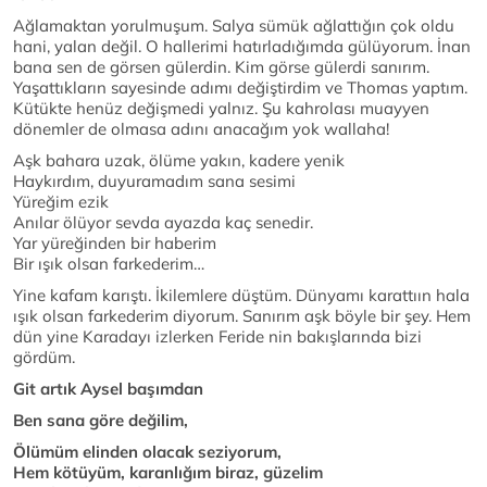
Ağlamaktan yorulmuşum. Salya sümük ağlattığın çok oldu
hani, yalan değil. O hallerimi hatırladığımda gülüyorum. İnan
bana sen de görsen gülerdin. Kim görse gülerdi sanırım.
Yaşattıkların sayesinde adımı değiştirdim ve Thomas yaptım.
Kütükte henüz değişmedi yalnız. Şu kahrolası muayyen
dönemler de olmasa adını anacağım yok wallaha!
Aşk bahara uzak, ölüme yakın, kadere yenik
Haykırdım, duyuramadım sana sesimi
Yüreğim ezik
Anılar ölüyor sevda ayazda kaç senedir.
Yar yüreğinden bir haberim
Bir ışık olsan farkederim…
Yine kafam karıştı. İkilemlere düştüm. Dünyamı karattıın hala
ışık olsan farkederim diyorum. Sanırım aşk böyle bir şey. Hem
dün yine Karadayı izlerken Feride nin bakışlarında bizi
gördüm.
Git artık Aysel başımdan
Ben sana göre değilim,
Ölümüm elinden olacak seziyorum,
Hem kötüyüm, karanlığım biraz, güzelim