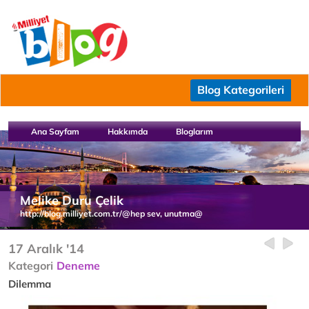
Blog Kategorileri
Ana Sayfam
Hakkımda
Bloglarım
Melike Duru Çelik
http://blog.milliyet.com.tr/@hep sev, unutma@
17 Aralık '14
Kategori
Deneme
Dilemma