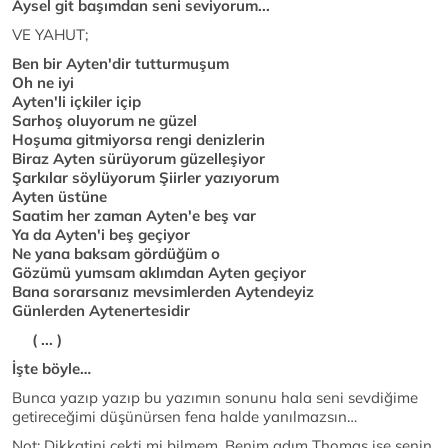
Aysel git başımdan seni seviyorum...
VE YAHUT;
Ben bir Ayten'dir tutturmuşum
Oh ne iyi
Ayten'li içkiler içip
Sarhoş oluyorum ne güzel
Hoşuma gitmiyorsa rengi denizlerin
Biraz Ayten sürüyorum güzelleşiyor
Şarkılar söylüyorum Şiirler yazıyorum
Ayten üstüne
Saatim her zaman Ayten'e beş var
Ya da Ayten'i beş geçiyor
Ne yana baksam gördüğüm o
Gözümü yumsam aklımdan Ayten geçiyor
Bana sorarsanız mevsimlerden Aytendeyiz
Günlerden Aytenertesidir
( ... )
İşte böyle…
Bunca yazıp yazıp bu yazımın sonunu hala seni sevdiğime
getireceğimi düşünürsen fena halde yanılmazsın…
Not: Dikkatini çekti mi bilmem. Benim adım Thomas ise senin