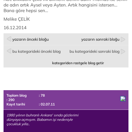
de adın artık Aysel veya Ayten. Artık hangisini istersen…
Bana göre hepsi sen…
Melike ÇELİK
16.12.2014
yazarın önceki bloğu
yazarın sonraki bloğu
bu kategorideki önceki blog
bu kategorideki sonraki blog
kategoriden rastgele blog getir
Toplam blog
: 78
: 290
Kayıt tarihi
: 02.07.11
1980 yılının buhranlı Ankara' sında gözlerimi
dünyaya açmışım. Babamın işi nedeniyle
çocukluk yılla..