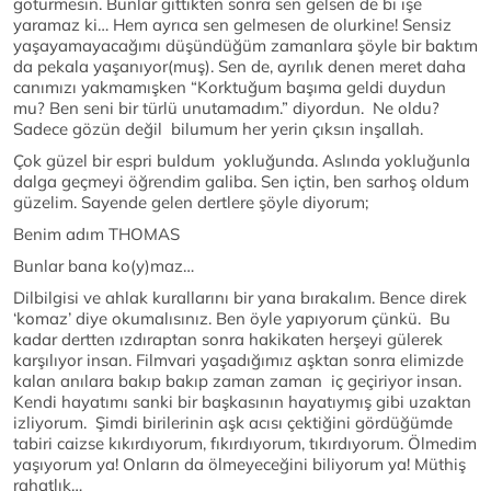
götürmesin. Bunlar gittikten sonra sen gelsen de bi işe
yaramaz ki… Hem ayrıca sen gelmesen de olurkine! Sensiz
yaşayamayacağımı düşündüğüm zamanlara şöyle bir baktım
da pekala yaşanıyor(muş). Sen de, ayrılık denen meret daha
canımızı yakmamışken “Korktuğum başıma geldi duydun
mu? Ben seni bir türlü unutamadım.” diyordun. Ne oldu?
Sadece gözün değil bilumum her yerin çıksın inşallah.
Çok güzel bir espri buldum yokluğunda. Aslında yokluğunla
dalga geçmeyi öğrendim galiba. Sen içtin, ben sarhoş oldum
güzelim. Sayende gelen dertlere şöyle diyorum;
Benim adım THOMAS
Bunlar bana ko(y)maz…
Dilbilgisi ve ahlak kurallarını bir yana bırakalım. Bence direk
‘komaz’ diye okumalısınız. Ben öyle yapıyorum çünkü. Bu
kadar dertten ızdıraptan sonra hakikaten herşeyi gülerek
karşılıyor insan. Filmvari yaşadığımız aşktan sonra elimizde
kalan anılara bakıp bakıp zaman zaman iç geçiriyor insan.
Kendi hayatımı sanki bir başkasının hayatıymış gibi uzaktan
izliyorum. Şimdi birilerinin aşk acısı çektiğini gördüğümde
tabiri caizse kıkırdıyorum, fıkırdıyorum, tıkırdıyorum. Ölmedim
yaşıyorum ya! Onların da ölmeyeceğini biliyorum ya! Müthiş
rahatlık…