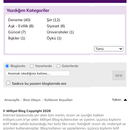
Yazdığım Kategoriler
Deneme (40)
Şiir (12)
Aşk - Evlilik (8)
Siyaset (8)
Güncel (7)
Üniversiteler (1)
İlişkiler (1)
Öykü (1)
Bloglarda
Yazarlarda
Galerilerde
Sadece bu yazarın bloglarında ara
|
|
Yukarı
Anasayfa
Bize Ulaşın
Kullanım Koşulları
© Milliyet Blog Copyright 2026
İnternet baskısında yer alan tüm metin, resim ve içeriğin hakları
milliyet.com.tr'ye aittir. Milliyet Blog kullanıcıları ve üyeleri, üçüncü kişilerin
telif hakkı sahibi bulunduğu her türlü fikri eser, fotoğraf, resim vb. materyal ve
ürünleri kullanamazlar. Blog kullanıcı ve yazarlarının, üçüncü kişilerin telif