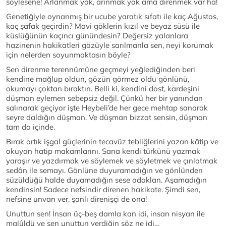
söylesene! Arlanmak yok, arınmak yok ama direnmek var ha!
Genetiğiyle oynanmış bir ucube yaratık sıfatı ile kaç Ağustos,
kaç şafak geçirdin? Mavi göklerin kızıl ve beyaz süsü ile
küslüğünün kaçıncı günündesin? Değersiz yalanlara
hazinenin hakikatleri gözüyle sarılmanla sen, neyi korumak
için nelerden soyunmaktasın böyle?
Sen direnme terennümüne geçmeyi yeğlediğinden beri
kendine mağlup oldun, gözün görmez oldu gönlünü,
okumayı çoktan bıraktın. Belli ki, kendini dost, kardeşini
düşman eylemen sebepsiz değil. Çünkü her bir yanından
salınarak geçiyor işte Heybeli’de her gece mehtap sanarak
seyre daldığın düşman. Ve düşman bizzat sensin, düşman
tam da içinde.
Bırak artık işgal güçlerinin tecavüz tebliğlerini yazan kâtip ve
okuyan hatip makamlarını. Sana kendi türkünü yazmak
yaraşır ve yazdırmak ve söylemek ve söyletmek ve çınlatmak
sedân ile semayı. Gönlüne duyuramadığın ve gönlünden
süzüldüğü halde duyamadığın sese odaklan. Aşamadığın
kendinsin! Sadece nefsindir direnen hakikate. Şimdi sen,
nefsine unvan ver, şanlı direnişçi de ona!
Unuttun sen! İnsan üç-beş damla kan idi, insan nisyan ile
malûldü ve sen unuttun verdiğin söz ne idi…