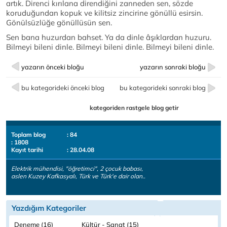
artık. Direnci kırılana direndiğini zanneden sen, sözde
koruduğundan kopuk ve kilitsiz zincirine gönüllü esirsin.
Gönülsüzlüğe gönüllüsün sen.
Sen bana huzurdan bahset. Ya da dinle âşıklardan huzuru.
Bilmeyi bileni dinle. Bilmeyi bileni dinle. Bilmeyi bileni dinle.
yazarın önceki bloğu
yazarın sonraki bloğu
bu kategorideki önceki blog
bu kategorideki sonraki blog
kategoriden rastgele blog getir
Toplam blog
: 84
: 1808
Kayıt tarihi
: 28.04.08
Elektrik mühendisi, "öğretimci", 2 çocuk babası,
aslen Kuzey Kafkasyalı, Türk ve Türk'e dair olan..
Yazdığım Kategoriler
Deneme (16)
Kültür - Sanat (15)