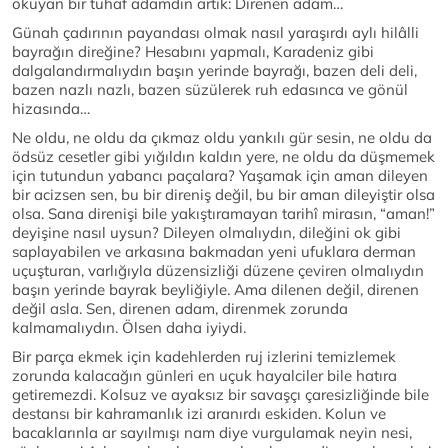
okuyan bir tuhaf adamdın artık: Direnen adam…
Günah çadırının payandası olmak nasıl yaraşırdı aylı hilâlli
bayrağın direğine? Hesabını yapmalı, Karadeniz gibi
dalgalandırmalıydın başın yerinde bayrağı, bazen deli deli,
bazen nazlı nazlı, bazen süzülerek ruh edasınca ve gönül
hizasında…
Ne oldu, ne oldu da çıkmaz oldu yankılı gür sesin, ne oldu da
ödsüz cesetler gibi yığıldın kaldın yere, ne oldu da düşmemek
için tutundun yabancı paçalara? Yaşamak için aman dileyen
bir acizsen sen, bu bir direniş değil, bu bir aman dileyiştir olsa
olsa. Sana direnişi bile yakıştıramayan tarihî mirasın, “aman!”
deyişine nasıl uysun? Dileyen olmalıydın, dileğini ok gibi
saplayabilen ve arkasına bakmadan yeni ufuklara derman
uçuşturan, varlığıyla düzensizliği düzene çeviren olmalıydın
başın yerinde bayrak beyliğiyle. Ama dilenen değil, direnen
değil asla. Sen, direnen adam, direnmek zorunda
kalmamalıydın. Ölsen daha iyiydi.
Bir parça ekmek için kadehlerden ruj izlerini temizlemek
zorunda kalacağın günleri en uçuk hayalciler bile hatıra
getiremezdi. Kolsuz ve ayaksız bir savaşçı çaresizliğinde bile
destansı bir kahramanlık izi aranırdı eskiden. Kolun ve
bacaklarınla ar sayılmışı nam diye vurgulamak neyin nesi,