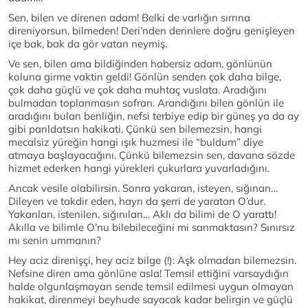
Sen, bilen ve direnen adam! Belki de varlığın sırrına
direniyorsun, bilmeden! Deri’nden derinlere doğru genişleyen
içe bak, bak da gör vatan neymiş.
Ve sen, bilen ama bildiğinden habersiz adam, gönlünün
koluna girme vaktin geldi! Gönlün senden çok daha bilge,
çok daha güçlü ve çok daha muhtaç vuslata. Aradığını
bulmadan toplanmasın sofran. Arandığını bilen gönlün ile
aradığını bulan benliğin, nefsi terbiye edip bir güneş ya da ay
gibi parıldatsın hakikati. Çünkü sen bilemezsin, hangi
mecalsiz yüreğin hangi ışık huzmesi ile “buldum” diye
atmaya başlayacağını. Çünkü bilemezsin sen, davana sözde
hizmet ederken hangi yürekleri çukurlara yuvarladığını.
Ancak vesile olabilirsin. Sonra yakaran, isteyen, sığınan…
Dileyen ve takdir eden, hayrı da şerri de yaratan O’dur.
Yakarılan, istenilen, sığınılan… Aklı da bilimi de O yarattı!
Akılla ve bilimle O’nu bilebileceğini mi sanmaktasın? Sınırsız
mı senin ummanın?
Hey aciz direnişçi, hey aciz bilge (!): Aşk olmadan bilemezsin.
Nefsine diren ama gönlüne asla! Temsil ettiğini varsaydığın
halde olgunlaşmayan sende temsil edilmesi uygun olmayan
hakikat, direnmeyi beyhude sayacak kadar belirgin ve güçlü