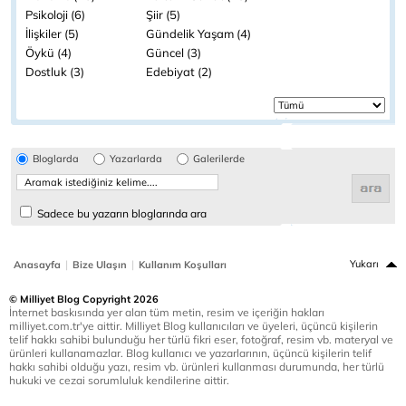
Psikoloji (6)
Şiir (5)
İlişkiler (5)
Gündelik Yaşam (4)
Öykü (4)
Güncel (3)
Dostluk (3)
Edebiyat (2)
Bloglarda
Yazarlarda
Galerilerde
Sadece bu yazarın bloglarında ara
|
|
Yukarı
Anasayfa
Bize Ulaşın
Kullanım Koşulları
© Milliyet Blog Copyright 2026
İnternet baskısında yer alan tüm metin, resim ve içeriğin hakları
milliyet.com.tr'ye aittir. Milliyet Blog kullanıcıları ve üyeleri, üçüncü kişilerin
telif hakkı sahibi bulunduğu her türlü fikri eser, fotoğraf, resim vb. materyal ve
ürünleri kullanamazlar. Blog kullanıcı ve yazarlarının, üçüncü kişilerin telif
hakkı sahibi olduğu yazı, resim vb. ürünleri kullanması durumunda, her türlü
hukuki ve cezai sorumluluk kendilerine aittir.