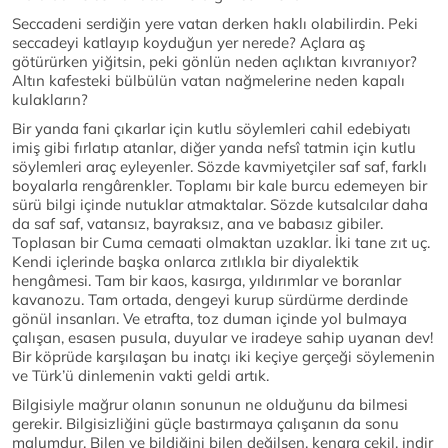
Seccadeni serdiğin yere vatan derken haklı olabilirdin. Peki
seccadeyi katlayıp koyduğun yer nerede? Açlara aş
götürürken yiğitsin, peki gönlün neden açlıktan kıvranıyor?
Altın kafesteki bülbülün vatan nağmelerine neden kapalı
kulakların?
Bir yanda fani çıkarlar için kutlu söylemleri cahil edebiyatı
imiş gibi fırlatıp atanlar, diğer yanda nefsî tatmin için kutlu
söylemleri araç eyleyenler. Sözde kavmiyetçiler saf saf, farklı
boyalarla rengârenkler. Toplamı bir kale burcu edemeyen bir
sürü bilgi içinde nutuklar atmaktalar. Sözde kutsalcılar daha
da saf saf, vatansız, bayraksız, ana ve babasız gibiler.
Toplasan bir Cuma cemaati olmaktan uzaklar. İki tane zıt uç.
Kendi içlerinde başka onlarca zıtlıkla bir diyalektik
hengâmesi. Tam bir kaos, kasırga, yıldırımlar ve boranlar
kavanozu. Tam ortada, dengeyi kurup sürdürme derdinde
gönül insanları. Ve etrafta, toz duman içinde yol bulmaya
çalışan, esasen pusula, duyular ve iradeye sahip uyanan dev!
Bir köprüde karşılaşan bu inatçı iki keçiye gerçeği söylemenin
ve Türk’ü dinlemenin vakti geldi artık.
Bilgisiyle mağrur olanın sonunun ne olduğunu da bilmesi
gerekir. Bilgisizliğini güçle bastırmaya çalışanın da sonu
malumdur. Bilen ve bildiğini bilen değilsen, kenara çekil, indir