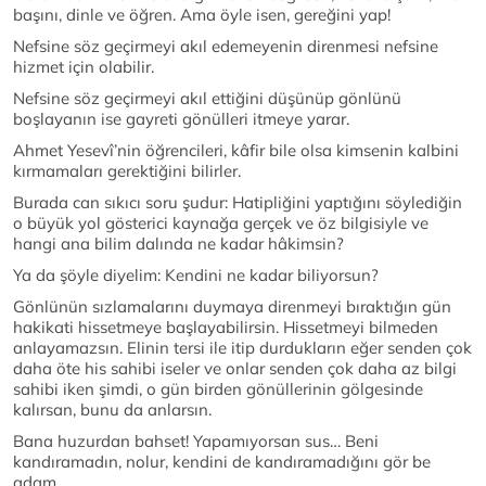
başını, dinle ve öğren. Ama öyle isen, gereğini yap!
Nefsine söz geçirmeyi akıl edemeyenin direnmesi nefsine
hizmet için olabilir.
Nefsine söz geçirmeyi akıl ettiğini düşünüp gönlünü
boşlayanın ise gayreti gönülleri itmeye yarar.
Ahmet Yesevî’nin öğrencileri, kâfir bile olsa kimsenin kalbini
kırmamaları gerektiğini bilirler.
Burada can sıkıcı soru şudur: Hatipliğini yaptığını söylediğin
o büyük yol gösterici kaynağa gerçek ve öz bilgisiyle ve
hangi ana bilim dalında ne kadar hâkimsin?
Ya da şöyle diyelim: Kendini ne kadar biliyorsun?
Gönlünün sızlamalarını duymaya direnmeyi bıraktığın gün
hakikati hissetmeye başlayabilirsin. Hissetmeyi bilmeden
anlayamazsın. Elinin tersi ile itip durdukların eğer senden çok
daha öte his sahibi iseler ve onlar senden çok daha az bilgi
sahibi iken şimdi, o gün birden gönüllerinin gölgesinde
kalırsan, bunu da anlarsın.
Bana huzurdan bahset! Yapamıyorsan sus… Beni
kandıramadın, nolur, kendini de kandıramadığını gör be
adam…