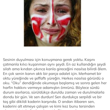
Sesinin duyulması için konuşmana gerek yoktu. Kaşını
çatmanla kılıcı kuşanman aynı şeydi. En az kullandığın şeydi
silah ama kından çıkınca kanla gireceğini nasılsa bilirdi âlem.
En çok senin kanın aktı bir parça adalet için. Merhamet bir
oktu yüreğinde ve şeffaftı yüreğin. Herkes nasılsa görürdü o
oku. “Oku” dendiğinde okumaya başlamış ve sonra gelen her
harfin hakkını vermeye adamıştın ömrünü. Böylece sürdü
durum asırlarca, sürüldükçe duruldu zaman ve durulmalarla
dondu bir gün. Ve sen durdun! Sen durdukça serpildi ve bir
taş gibi dikildi kaderin karşında. O andan itibaren sen,
kaderini alt etmeye çalışan ve kimi kez bunu tersinden