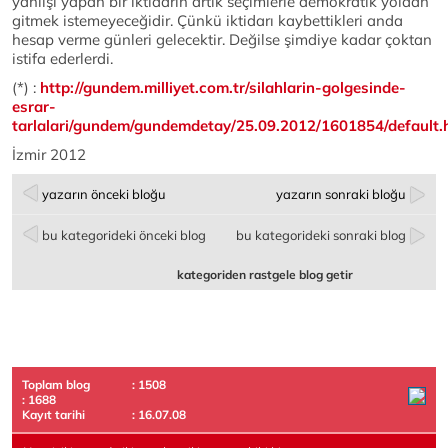
yanlışı yapan bir iktidarın artık seçimlerle demokratik yoldan
gitmek istemeyeceğidir. Çünkü iktidarı kaybettikleri anda
hesap verme günleri gelecektir. Değilse şimdiye kadar çoktan
istifa ederlerdi.
(*) :
http://gundem.milliyet.com.tr/silahlarin-golgesinde-
esrar-
tarlalari/gundem/gundemdetay/25.09.2012/1601854/default.
İzmir 2012
yazarın önceki bloğu
yazarın sonraki bloğu
bu kategorideki önceki blog
bu kategorideki sonraki blog
kategoriden rastgele blog getir
Toplam blog
: 1508
: 1688
Kayıt tarihi
: 16.07.08