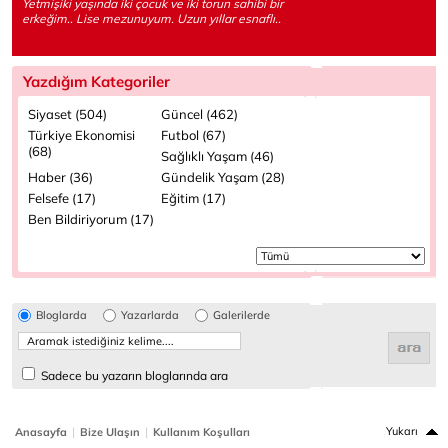
Yetmişiki yaşında iki çocuk ve iki torun sahibi bir
erkeğim.. Lise mezunuyum. Uzun yıllar esnaflı..
Yazdığım Kategoriler
Siyaset (504)
Güncel (462)
Türkiye Ekonomisi
Futbol (67)
(68)
Sağlıklı Yaşam (46)
Haber (36)
Gündelik Yaşam (28)
Felsefe (17)
Eğitim (17)
Ben Bildiriyorum (17)
Bloglarda
Yazarlarda
Galerilerde
Sadece bu yazarın bloglarında ara
|
|
Yukarı
Anasayfa
Bize Ulaşın
Kullanım Koşulları