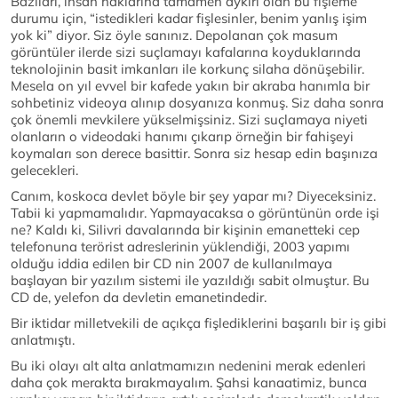
Bazıları, insan haklarına tamamen aykırı olan bu fişleme
durumu için, “istedikleri kadar fişlesinler, benim yanlış işim
yok ki” diyor. Siz öyle sanınız. Depolanan çok masum
görüntüler ilerde sizi suçlamayı kafalarına koyduklarında
teknolojinin basit imkanları ile korkunç silaha dönüşebilir.
Mesela on yıl evvel bir kafede yakın bir akraba hanımla bir
sohbetiniz videoya alınıp dosyanıza konmuş. Siz daha sonra
çok önemli mevkilere yükselmişsiniz. Sizi suçlamaya niyeti
olanların o videodaki hanımı çıkarıp örneğin bir fahişeyi
koymaları son derece basittir. Sonra siz hesap edin başınıza
gelecekleri.
Canım, koskoca devlet böyle bir şey yapar mı? Diyeceksiniz.
Tabii ki yapmamalıdır. Yapmayacaksa o görüntünün orde işi
ne? Kaldı ki, Silivri davalarında bir kişinin emanetteki cep
telefonuna terörist adreslerinin yüklendiği, 2003 yapımı
olduğu iddia edilen bir CD nin 2007 de kullanılmaya
başlayan bir yazılım sistemi ile yazıldığı sabit olmuştur. Bu
CD de, yelefon da devletin emanetindedir.
Bir iktidar milletvekili de açıkça fişlediklerini başarılı bir iş gibi
anlatmıştı.
Bu iki olayı alt alta anlatmamızın nedenini merak edenleri
daha çok merakta bırakmayalım. Şahsi kanaatimiz, bunca