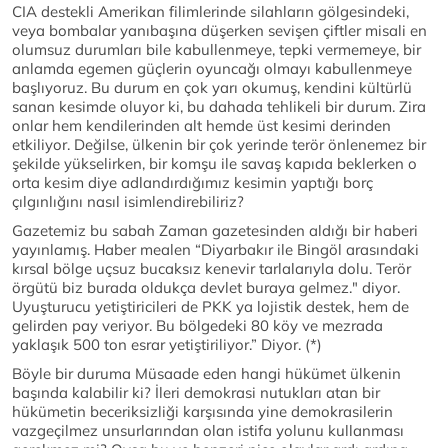
CIA destekli Amerikan filimlerinde silahların gölgesindeki,
veya bombalar yanıbaşına düşerken sevişen çiftler misali en
olumsuz durumları bile kabullenmeye, tepki vermemeye, bir
anlamda egemen güçlerin oyuncağı olmayı kabullenmeye
başlıyoruz. Bu durum en çok yarı okumuş, kendini kültürlü
sanan kesimde oluyor ki, bu dahada tehlikeli bir durum. Zira
onlar hem kendilerinden alt hemde üst kesimi derinden
etkiliyor. Değilse, ülkenin bir çok yerinde terör önlenemez bir
şekilde yükselirken, bir komşu ile savaş kapıda beklerken o
orta kesim diye adlandırdığımız kesimin yaptığı borç
çılgınlığını nasıl isimlendirebiliriz?
Gazetemiz bu sabah Zaman gazetesinden aldığı bir haberi
yayınlamış. Haber mealen “Diyarbakır ile Bingöl arasındaki
kırsal bölge uçsuz bucaksız kenevir tarlalarıyla dolu. Terör
örgütü biz burada oldukça devlet buraya gelmez." diyor.
Uyuşturucu yetiştiricileri de PKK ya lojistik destek, hem de
gelirden pay veriyor. Bu bölgedeki 80 köy ve mezrada
yaklaşık 500 ton esrar yetiştiriliyor.” Diyor. (*)
Böyle bir duruma Müsaade eden hangi hükümet ülkenin
başında kalabilir ki? İleri demokrasi nutukları atan bir
hükümetin beceriksizliği karşısında yine demokrasilerin
vazgeçilmez unsurlarından olan istifa yolunu kullanması