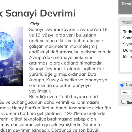
Sanat T
 Sanayi Devrimi
Yazd
Giriş:
Sanayi Devrimi kavramı, Avrupa'da 18.
Tarih
ve 19. yüzyıllarda yeni buluşların
Sanat
üretime olan etkisi ve buhar gücüyle
Siyas
çalışan makinelerin makineleşmiş
Düny
endüstriyi doğurması, bu gelişmelerin de
Bilim
Avrupa'daki sermaye birikimini
arttırması olarak adlandırılmaktadır.
Sanayi Devrimi ilk olarak İngiltere'de
yürürlülüğe girmiş, ardından Batı
Avrupa, Kuzey Amerika ve Japonya'ya
sonrasında da bütün dünyaya
Blo
yayılmıştır.
Bilindiği üzere Tarih boyunca dört
Su ve buhar gücünün daha verimli kullanılmasını
Sad
ası; Henry Ford'un üretim bandı tasarımı ve elektriğin
, üretim hattının geliştirilmesi; 1970'lerde üretimde
yerini dijital teknolojiye bırakmasına sebep olan
ılmaya başlanmasıyla gerçekleşmişlerdir. Günümüz
üstri devrimin içindedir. Dördüncü ve son büyük