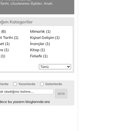
arihi, Uluslararası İlişkiler, Anali..
ığım Kategoriler
 (6)
Mimarlık (1)
 Tarihi (1)
Kişisel Gelişim (1)
et (1)
İnançlar (1)
a (1)
Kitap (1)
 (1)
Felsefe (1)
glarda
Yazarlarda
Galerilerde
ece bu yazarın bloglarında ara