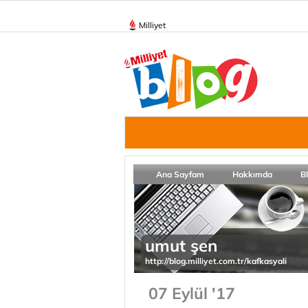
Milliyet
Ana Sayfam
Hakkımda
B
umut şen
http://blog.milliyet.com.tr/kafkasyali
07 Eylül '17