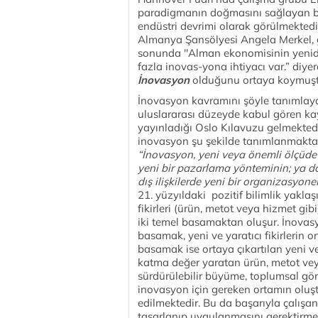
paradigmanın doğmasını sağlayan bu
endüstri devrimi olarak görülmektedi
Almanya Şansölyesi Angela Merkel, 
sonunda ''Alman ekonomisinin yenid
fazla inovas-yona ihtiyacı var.” diy
İnovasyon
olduğunu ortaya koymuşt
İnovasyon kavramını şöyle tanımlaya
uluslararası düzeyde kabul gören kay
yayınladığı Oslo Kılavuzu gelmekted
inovasyon şu şekilde tanımlanmaktad
“İnovasyon, yeni veya önemli ölçüde 
yeni bir pazarlama yönteminin; ya d
dış ilişkilerde yeni bir organizasyon
21. yüzyıldaki pozitif bilimlik yakla
fikirleri (ürün, metot veya hizmet gib
iki temel basamaktan oluşur. İnovas
basamak, yeni ve yaratıcı fikirlerin o
basamak ise ortaya çıkartılan yeni ve y
katma değer yaratan ürün, metot veya
sürdürülebilir büyüme, toplumsal gön
inovasyon için gereken ortamın oluştu
edilmektedir. Bu da başarıyla çalışan 
tasarlanıp uygulanmasını gerektirme