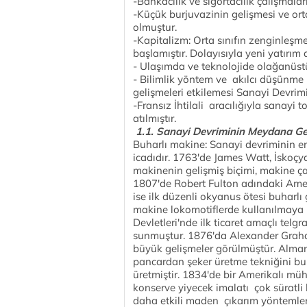
-Bankacılık ve sigortacılık çalışmalar
-Küçük burjuvazinin gelişmesi ve orta
olmuştur.
-Kapitalizm: Orta sınıfın zenginleşme
başlamıştır. Dolayısıyla yeni yatırım
- Ulaşımda ve teknolojide olağanüst
- Bilimlik yöntem ve akılcı düşünme i
gelişmeleri etkilemesi Sanayi Devrim
-Fransız İhtilali aracılığıyla sanayi
atılmıştır.
1.1. Sanayi Devriminin Meydana Geti
Buharlı makine: Sanayi devriminin e
icadıdır. 1763'de James Watt, İskoçy
makinenin gelişmiş biçimi, makine ça
1807'de Robert Fulton adındaki Amer
ise ilk düzenli okyanus ötesi buharlı 
makine lokomotiflerde kullanılmaya 
Devletleri'nde ilk ticaret amaçlı tel
sunmuştur. 1876'da Alexander Graham 
büyük gelişmeler görülmüştür. Alma
pancardan şeker üretme tekniğini bu
üretmiştir. 1834'de bir Amerikalı müh
konserve yiyecek imalatı çok süratli 
daha etkili maden çıkarım yöntemleri