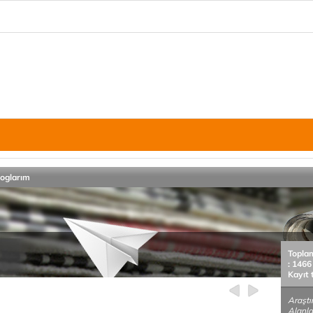
loglarım
Topla
: 1466
Kayıt 
Araştı
Alanlar