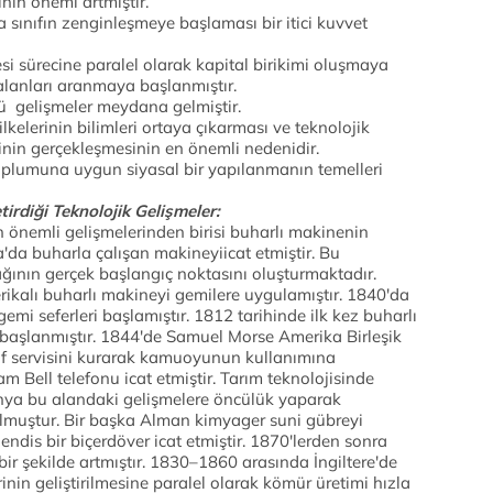
ının önemi artmıştır.
 sınıfın zenginleşmeye başlaması bir itici kuvvet
si sürecine paralel olarak kapital birikimi oluşmaya
 alanları aranmaya başlanmıştır.
ü gelişmeler meydana gelmiştir.
lkelerinin bilimleri ortaya çıkarması ve teknolojik
inin gerçekleşmesinin en önemli nedenidir.
 toplumuna uygun siyasal bir yapılanmanın temelleri
rdiği Teknolojik Gelişmeler:
n önemli gelişmelerinden birisi buharlı makinenin
a'da buharla çalışan makineyiicat etmiştir. Bu
ğının gerçek başlangıç noktasını oluşturmaktadır.
ikalı buharlı makineyi gemilere uygulamıştır. 1840'da
gemi seferleri başlamıştır. 1812 tarihinde ilk kez buharlı
başlanmıştır. 1844'de Samuel Morse Amerika Birleşik
graf servisini kurarak kamuoyunun kullanımına
Bell telefonu icat etmiştir. Tarım teknolojisinde
nya bu alandaki gelişmelere öncülük yaparak
lmuştur. Bir başka Alman kimyager suni gübreyi
endis bir biçerdöver icat etmiştir. 1870'lerden sonra
bir şekilde artmıştır. 1830–1860 arasında İngiltere'de
nin geliştirilmesine paralel olarak kömür üretimi hızla