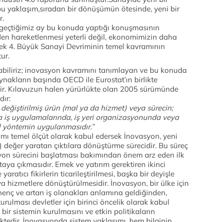
 yaklaşım,sıradan bir dönüşümün ötesinde, yeni bir
r.
geçtiğimiz ay bu konuda yaptığı konuşmasının
en hareketlenmesi yeterli değil, ekonomimizin daha
erek 4. Büyük Sanayi Devriminin temel kavramının
ur.
biliriz; inovasyon kavramını tanımlayan ve bu konuda
nakların başında OECD ile Eurostat’ın birlikte
ir. Kılavuzun halen yürürlükte olan 2005 sürümünde
ır:
değiştirilmiş ürün (mal ya da hizmet) veya sürecin;
a iş uygulamalarında, iş yeri organizasyonunda veya
el yöntemin uygulanmasıdır.”
şımı temel ölçüt olarak kabul edersek İnovasyon, yeni
i) değer yaratan çıktılara dönüştürme sürecidir. Bu süreç
yon sürecini başlatması bakımından önem arz eden ilk
rtaya çıkmasıdır. Emek ve yatırım gerektiren ikinci
aratıcı fikirlerin ticarileştirilmesi, başka bir deyişle
 hizmetlere dönüştürülmesidir. İnovasyon, bir ülke için
enç ve artan iş olanakları anlamına geldiğinden,
rulması devletler için birinci öncelik olarak kabul
bir sistemin kurulmasını ve etkin politikaların
ktedir. İnovasyonda sistem yaklaşımı, hem bilginin