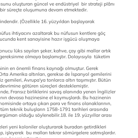
unu oluşturan güncel ve endüstriyel bir strateji plânı
 bir süreçte oluşumuna devam etmektedir.
rindendir. (Özellikle 16. yüzyıldan başlayarak
nüfus ihtiyacını azaltarak bu nüfusun kentlere göç
ucunda kent sanayisine hazır işgücü oluşmaya
nucu lüks sayılan şeker, kahve, çay gibi mallar artık
bir gereksinme olmaya başlamıştır. Dolayısıyla tüketim
minin en önemli finans kaynağı olmuştur. Gerek
ta Amerika altınları, gerekse de İspanyol gemilerini
 gemileri, Avrupa'ya tonlarca altın taşımıştır. Bütün
 devrimine götüren süreçleri desteklemiştir.
de, Fransız birliklerini savaş alanında yenen İngilizler
rının devasa hazinesine el koymuşlardı. Bu hazinenin
onomisinde ortaya çıkan para ve finans olanaklarının,
 tüm teknik buluşların 1758-1791 tarihleri arasında
rgüman olduğu söylenebilir.18. ile 19. yüzyıllar arası
eri yeni koloniler oluşturarak buradan getirdikleri
, işleyerek bu malları tekrar sömürgelere satmışlardır.