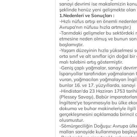
sanayi devrimi ise makalemizin konus
şeklinde henüz yeni gelişmekte olan
1.Nedenleri ve Sonuçları :
-Hızlı nüfus artışı en önemli nedenle
Avrupa'nın nüfusu hızla artmıştır.)
-Tarımdaki gelişmeler bu sektördeki 
etmesine neden olmuş ve bunun son
başlamıştır.
-Yaşam düzeyinin hızla yükselmesi so
orta sınıf ve alt sınıflar için doğal 
malı talebini artış göstermiştir.
-Geniş çaplı yağmalar, sanayi devri
İspanyollar tarafından yağmalanan Or
vuran, yağmacıları yağmalayan İngiliz
bunlar 16. ve 17. yüzyıllarda, sanayi
-Hindistan'da 23 Haziran 1753 tarihin
(Plessey Savaşı), Babür imparatorla
İngiltere'ye taşınmasıyla bu ülke ek
dokuma ve buhar makineleriyle ilgili
gerçekleşmesini açıklamada birincil a
olusmustur.
-Sömürgeciliğin Doğuşu: Avrupa ülkel
malları sanayide kullanmaya başlayıp