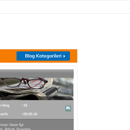
Blog Kategorileri
m blog
: 15
tarihi
: 05.05.16
rmacı Yazar İlgi
ı; İktisat, Sosyoloji,