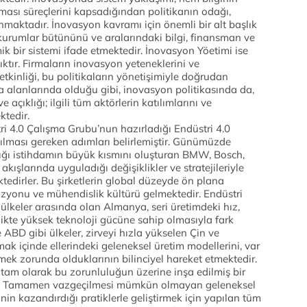
ası süreçlerini kapsadığından politikanın odağı,
maktadır. İnovasyon kavramı için önemli bir alt başlık
u kurumlar bütününü ve aralarındaki bilgi, finansman ve
k bir sistemi ifade etmektedir. İnovasyon Yöetimi ise
ıktır. Firmaların inovasyon yeteneklerini ve
 etkinliği, bu politikaların yönetişimiyle doğrudan
tika alanlarında olduğu gibi, inovasyon politikasında da,
açıklığı; ilgili tüm aktörlerin katılımlarını ve
ktedir.
ri 4.0 Çalışma Grubu’nun hazırladığı Endüstri 4.0
tılması gereken adımları belirlemiştir. Günümüzde
dığı istihdamın büyük kısmını oluşturan BMW, Bosch,
akışlarında uyguladığı değişiklikler ve stratejileriyle
tedirler. Bu şirketlerin global düzeyde ön plana
izyonu ve mühendislik kültürü gelmektedir. Endüstri
lkeler arasında olan Almanya, seri üretimdeki hız,
rlikte yüksek teknoloji gücüne sahip olmasıyla fark
ABD gibi ülkeler, zirveyi hızla yükselen Çin ve
ak içinde ellerindeki geleneksel üretim modellerini, var
irmek zorunda olduklarının bilinciyel hareket etmektedir.
tam olarak bu zorunluluğun üzerine inşa edilmiş bir
ır. Tamamen vazgeçilmesi mümkün olmayan geleneksel
rinin kazandırdığı pratiklerle geliştirmek için yapılan tüm