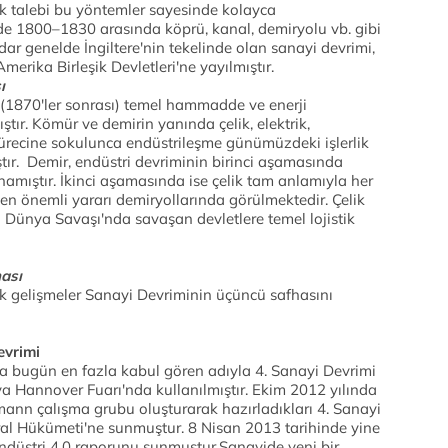
lik talebi bu yöntemler sayesinde kolayca
nde 1800–1830 arasında köprü, kanal, demiryolu vb. gibi
adar genelde İngiltere'nin tekelinde olan sanayi devrimi,
merika Birleşik Devletleri'ne yayılmıştır.
ı
 (1870'ler sonrası) temel hammadde ve enerji
ştır. Kömür ve demirin yanında çelik, elektrik,
ürecine sokulunca endüstrileşme günümüzdeki işlerlik
ır. Demir, endüstri devriminin birinci aşamasında
mıştır. İkinci aşamasında ise çelik tam anlamıyla her
 en önemli yararı demiryollarında görülmektedir. Çelik
i Dünya Savaşı'nda savaşan devletlere temel lojistik
ası
ojik gelişmeler Sanayi Devriminin üçüncü safhasını
evrimi
 da bugün en fazla kabul gören adıyla 4. Sanayi Devrimi
ya Hannover Fuarı'nda kullanılmıştır. Ekim 2012 yılında
nn çalışma grubu oluşturarak hazırladıkları 4. Sanayi
al Hükümeti'ne sunmuştur. 8 Nisan 2013 tarihinde yine
düstri 4.0 raporunu sunmuştur.Sanayide yeni bir