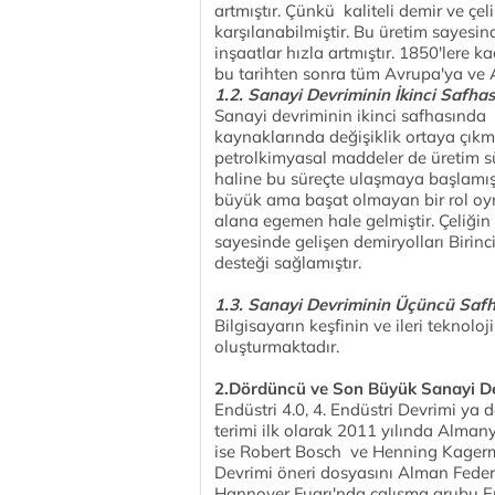
artmıştır. Çünkü kaliteli demir ve çe
karşılanabilmiştir. Bu üretim sayesi
inşaatlar hızla artmıştır. 1850'lere k
bu tarihten sonra tüm Avrupa'ya ve A
1.2. Sanayi Devriminin İkinci Safhas
Sanayi devriminin ikinci safhasında
kaynaklarında değişiklik ortaya çıkmı
petrolkimyasal maddeler de üretim s
haline bu süreçte ulaşmaya başlamışt
büyük ama başat olmayan bir rol oyna
alana egemen hale gelmiştir. Çeliğin
sayesinde gelişen demiryolları Birinc
desteği sağlamıştır.
1.3. Sanayi Devriminin Üçüncü Safh
Bilgisayarın keşfinin ve ileri teknol
oluşturmaktadır.
2.Dördüncü ve Son Büyük Sanayi D
Endüstri 4.0, 4. Endüstri Devrimi ya
terimi ilk olarak 2011 yılında Alman
ise Robert Bosch ve Henning Kagerma
Devrimi öneri dosyasını Alman Feder
Hannover Fuarı'nda çalışma grubu En