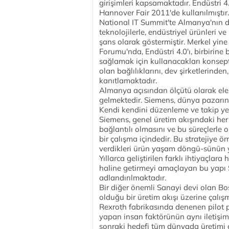
girişimleri kapsamaktadır. Endüstri 4
Hannover Fair 2011'de kullanılmıştı
National IT Summit'te Almanya'nın diji
teknolojilerle, endüstriyel ürünleri v
şans olarak göstermiştir. Merkel yi
Forumu'nda, Endüstri 4.0'ı, birbirin
sağlamak için kullanacakları konsept 
olan bağlılıklarını, dev şirketlerinde
kanıtlamaktadır.
Almanya açısından ölçütü olarak ele 
gelmektedir. Siemens, dünya pazarın
Kendi kendini düzenleme ve takip yet
Siemens, genel üretim akışındaki her 
bağlantılı olmasını ve bu süreçlerle 
bir çalışma içindedir. Bu stratejiye ör
verdikleri ürün yaşam döngü-sünün yön
Yıllarca geliştirilen farklı ihtiyaçla
haline getirmeyi amaçlayan bu yapı
adlandırılmaktadır.
Bir diğer önemli Sanayi devi olan Bo
olduğu bir üretim akışı üzerine çal
Rexroth fabrikasında denenen pilot p
yapan insan faktörünün aynı iletişi
sonraki hedefi tüm dünyada üretimi 