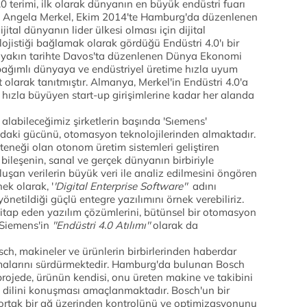
.0 terimi, ilk olarak dünyanın en büyük endüstri fuarı
r. Angela Merkel, Ekim 2014'te Hamburg'da düzenlenen
tal dünyanın lider ülkesi olması için dijital
e lojistiği bağlamak olarak gördüğü Endüstri 4.0'ı bir
ne yakın tarihte Davos'ta düzenlenen Dünya Ekonomi
e bağımlı dünyaya ve endüstriyel üretime hızla uyum
olarak tanıtmıştır. Almanya, Merkel'in Endüstri 4.0'a
n, hızla büyüyen start-up girişimlerine kadar her alanda
alabileceğimiz şirketlerin başında 'Sıemens'
daki gücünü, otomasyon teknolojilerinden almaktadır.
eneği olan otonom üretim sistemleri geliştiren
bileşenin, sanal ve gerçek dünyanın birbiriyle
oluşan verilerin büyük veri ile analiz edilmesini öngören
nek olarak, '
'Digital Enterprise Software''
adını
etildiği güçlü entegre yazılımını örnek verebiliriz.
ra hitap eden yazılım çözümlerini, bütünsel bir otomasyon
 Siemens'in
''Endüstri 4.0 Atılımı''
olarak da
sch, makineler ve ürünlerin birbirlerinden haberdar
ışmalarını sürdürmektedir. Hamburg'da bulunan Bosch
rojede, ürünün kendisi, onu üreten makine ve takibini
m dilini konuşması amaçlanmaktadır. Bosch'un bir
ortak bir ağ üzerinden kontrolünü ve optimizasyonunu