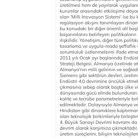
üretilmesi hem de yayılarak uygulanm
kurumlar arasındaki etkileşime dayan
olan ‘Milli İnovasyon Sistemi’ ise b
regülasyon akışını tanımlayan dinami
bu konudaki bir diğer önemli alt başl
başarımlarını belirleyen politikaların
ilişkilidir. Yönetişim, diğer tüm poli
tasarlama ve uygula-mada şeffaflık ve 
sorumluluk üstlenmelerini ifade etme
2011 yılı Ocak ayı başlarında Endüst
Strateji Belgesi, Almanya özelinde a
Almanya'nın milli gelirinin ve sağla
Siemens gibi sektörün devleri, üretim 
Endüstri 4.0 devrimine öncülük etmek
çıkmasına sebep olarak başta ülke v
dünyasında gücü elinde bulunduran ü
kalite ve tecrübe parametreleriyle bi
edilmektedir. Dolayısıyla Almanya ve 
Hindistan gibi dinamiklere kaptırmam
olan teknolojik birikimleriyle birleşt
4. Büyük Sanayi Devrimi kavramı da 
devrim olarak karşımıza çıkmaktad
üretim süreçlerini, bilişim teknolojile