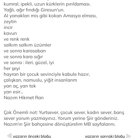
kumral, ipekli, uzun kürklerin pırıldaması.
Yağlı, ağır fındığı Giresun'un.
Al yanakları mis gibi kokan Amasya elması,
zeytin
incir
kavun
ve renk renk
salkım salkım üzümler
ve sonra karasaban
ve sonra kara sığır
ve sonra : ileri, güzel, iyi
her şeyi
hayran bir çocuk sevinciyle kabule hazır,
çalışkan, namuslu, yiğit insanlarım
yarı aç, yarı tok
yarı esir...
Nazım Hikmet Ran
Çok Önemli not: Yurtsever, çocuk sever, kadın sever, barış
sever yorum yazmayınız. Yorum yerine Şiir gönderiniz.
Nazım'ın Şiir bahçesine dönüştürelim MB sayfalarını.
yazarın önceki bloğu
yazarın sonraki bloğu