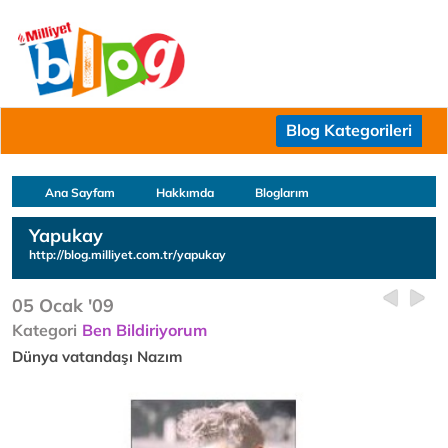
Blog Kategorileri
Ana Sayfam
Hakkımda
Bloglarım
Yapukay
http://blog.milliyet.com.tr/yapukay
05 Ocak '09
Kategori
Ben Bildiriyorum
Dünya vatandaşı Nazım