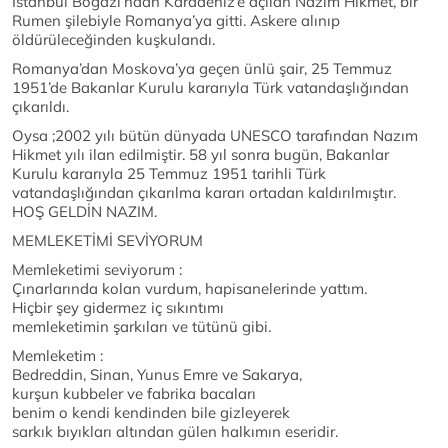
İstanbul Boğazı’ndan Karadeniz’e açılan Nâzım Hikmet, bir
Rumen şilebiyle Romanya’ya gitti. Askere alınıp
öldürüleceğinden kuşkulandı.
Romanya’dan Moskova’ya geçen ünlü şair, 25 Temmuz
1951’de Bakanlar Kurulu kararıyla Türk vatandaşlığından
çıkarıldı.
Oysa ;2002 yılı bütün dünyada UNESCO tarafından Nazım
Hikmet yılı ilan edilmiştir. 58 yıl sonra bugün, Bakanlar
Kurulu kararıyla 25 Temmuz 1951 tarihli Türk
vatandaşlığından çıkarılma kararı ortadan kaldırılmıştır.
HOŞ GELDİN NAZIM.
MEMLEKETİMİ SEVİYORUM
Memleketimi seviyorum :
Çınarlarında kolan vurdum, hapisanelerinde yattım.
Hiçbir şey gidermez iç sıkıntımı
memleketimin şarkıları ve tütünü gibi.
Memleketim :
Bedreddin, Sinan, Yunus Emre ve Sakarya,
kurşun kubbeler ve fabrika bacaları
benim o kendi kendinden bile gizleyerek
sarkık bıyıkları altından gülen halkımın eseridir.