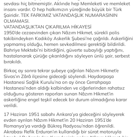
sevdası hiç bitmemiştir. Aklınde hep Memleketi ve memleket
insanı vardır. O hep halkımızın yüreğinde büyük bir Türk
Şairidir. TEK FARKIMIZ VATANDAŞLIK NUMARASININ
OLMAMASI.
VATANDAŞLIKTAN ÇIKARILMA HİKAYESİ
1950’de cezaevinden çıkan Nâzım Hikmet, sürekli polis
takibindeyken Kadıköy Askerlik Şubesi’ne çağrıldı. Askerliğini
yapmamış olduğu, hemen sevkedilmesi gerektiği bildirildi.
Bahriye Mektebi’ni bitirdiğini, güverte subaylığı yaptığını,
hastalanarak çürüğe çıkarıldığını söyleyen ünlü şair, serbest
bırakıldı.
Birkaç ay sonra tekrar şubeye çağrılan Nâzım Hikmet’e
Sivas’ın Zârâ ilçesine gideceği söylendi. Haydarpaşa
Hastanesi Sağlık Kurulu’na on ay önce Cerrahpaşa
Hastanesi’nden aldığı kalbinden ve ciğerlerinden rahatsız
olduğunu gösteren raporları sunan Nâzım Hikmet’in
askerliğine engel teşkil edecek bir durum olmadığına karar
verildi.
17 Haziran 1951 sabahı Ankara’ya gideceğini söyleyerek
evden ayrılan Nâzım Hikmet’in 20 Haziran 1951’de
Romanya’ya vardığı Bükreş Radyosu’ndan öğrenildi.
Akrabası Refik Erduran’ın kullandığı bir sürat motoruyla