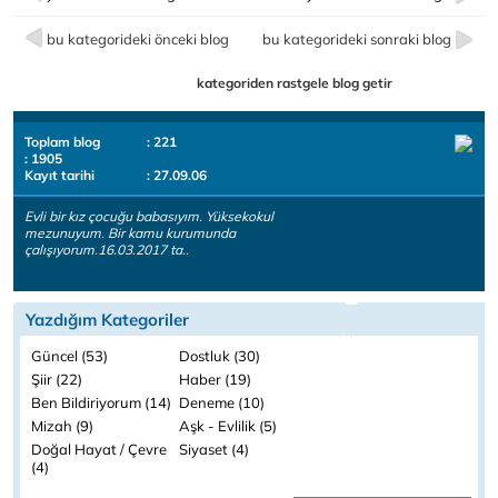
bu kategorideki önceki blog
bu kategorideki sonraki blog
kategoriden rastgele blog getir
Toplam blog
: 221
: 1905
Kayıt tarihi
: 27.09.06
Evli bir kız çocuğu babasıyım. Yüksekokul
mezunuyum. Bir kamu kurumunda
çalışıyorum.16.03.2017 ta..
Yazdığım Kategoriler
Güncel (53)
Dostluk (30)
Şiir (22)
Haber (19)
Ben Bildiriyorum (14)
Deneme (10)
Mizah (9)
Aşk - Evlilik (5)
Doğal Hayat / Çevre
Siyaset (4)
(4)