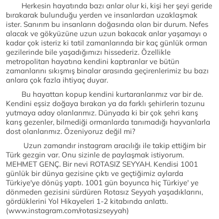
Herkesin hayatında bazı anlar olur ki, kişi her şeyi geride
bırakarak bulunduğu yerden ve insanlardan uzaklaşmak
ister. Sanırım bu insanların doğasında olan bir durum. Nefes
alacak ve gökyüzüne uzun uzun bakacak anlar yaşamayı o
kadar çok isteriz ki tatil zamanlarında bir kaç günlük orman
gezilerinde bile yaşadığımızı hissederiz. Özellikle
metropolitan hayatına kendini kaptıranlar ve bütün
zamanlarını sıkışmış binalar arasında geçirenlerimiz bu bazı
anlara çok fazla ihtiyaç duyar.
Bu hayattan kopup kendini kurtaranlarımız var bir de.
Kendini eşsiz doğaya bırakan ya da farklı şehirlerin tozunu
yutmaya aday olanlarımız. Dünyada ki bir çok şehri karış
karış gezenler, bilmediği ormanlarda tanımadığı hayvanlarla
dost olanlarımız. Özeniyoruz değil mi?
Uzun zamandır instagram aracılığı ile takip ettiğim bir
Türk gezgin var. Onu sizinle de paylaşmak istiyorum.
MEHMET GENÇ. Bir nevi ROTASIZ SEYYAH. Kendisi 1001
günlük bir dünya gezisine çıktı ve geçtiğimiz aylarda
Türkiye'ye dönüş yaptı. 1001 gün boyunca hiç Türkiye' ye
dönmeden gezisini sürdüren Rotasız Seyyah yaşadıklarını,
gördüklerini Yol Hikayeleri 1-2 kitabında anlattı.
(www.instagram.com/rotasizseyyah)