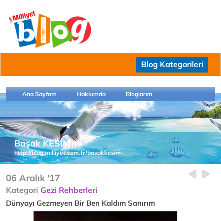
Blog Kategorileri
Ana Sayfam
Hakkımda
Bloglarım
Başak KESİM
http://blog.milliyet.com.tr/basakkesim
06 Aralık '17
Kategori
Gezi Rehberleri
Dünyayı Gezmeyen Bir Ben Kaldım Sanırım