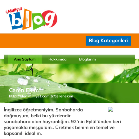
Blog Kategorileri
Ana Sayfam
Hakkımda
Bloglarım
Ceren Ekim
http://blog.milliyet.com.tr/cerenekim
İngilizce öğretmeniyim. Sonbaharda
doğmuşum, belki bu yüzdendir
sonabahara olan hayranlığım. 92'nin Eylül'ünden beri
yaşamakla meşgulüm.. Üretmek benim en temel ve
kapsamlı idealim.