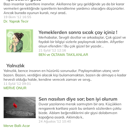
Bazı insanlar işaretlere inanırlar. Akıllarına bir şey geldiğinde ya da bir karar
vermeleri gerektiğinde işaretlerin kendilerine yardımcı olacağını düşünürler.
Ancak burada oyunun kuralı, neyi arad..
19 Ekim '12 16:55
Dr. Yaprak Tecir
Yemeklerden sonra sıcak çay içiniz !
Merhabalar, Sevgili dostlar ve arkadaşlar, Çok güzel ve
faydalı bir bilgiyi sizlerle paylaşmak isteidm. Afiyetler
olsun efendim ! Bu çok güzel bir yazıdır...
21 Eylül '12 12:16
BEN ve OLTAMA TAKILANLAR
Yalnızlık
Yalnızlık, bence insanın en hüzünlü sorunudur. Paylaşmaktan utanç verir
bazen. Bazen, verdiğini alacak kişi bulamamaktan, bazen de almaya o kadar
hevesli olduğu halde, kendine verecek zaman ve sevg..
11 Eylül '12 09:01
MERVE ONUR
Sen nasılsın diye sor; ben iyi olurum
Duvar yazılarına merak sarmıştım bir ara. Küçükken
rengarenk kartlara yazılı bu anlamlı sözlerden çoktu
bizde. Ablam beğendiklerini alır giysi dolabımızın
kapağına asardı. Aklımda k..
24 Ağustos '12 10:40
Merve Ballı Acar