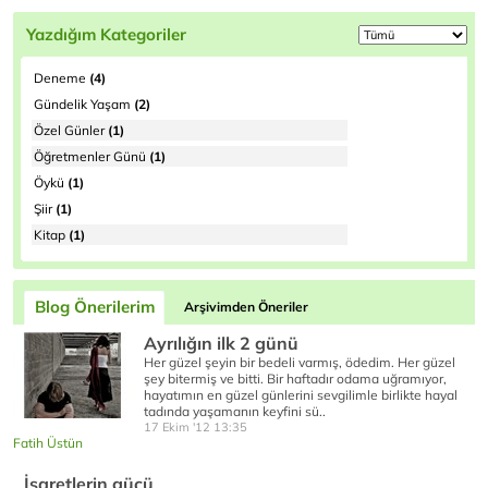
Yazdığım Kategoriler
Deneme
(4)
Gündelik Yaşam
(2)
Özel Günler
(1)
Öğretmenler Günü
(1)
Öykü
(1)
Şiir
(1)
Kitap
(1)
Blog Önerilerim
Arşivimden Öneriler
Ayrılığın ilk 2 günü
Her güzel şeyin bir bedeli varmış, ödedim. Her güzel
şey bitermiş ve bitti. Bir haftadır odama uğramıyor,
hayatımın en güzel günlerini sevgilimle birlikte hayal
tadında yaşamanın keyfini sü..
17 Ekim '12 13:35
Fatih Üstün
İşaretlerin gücü