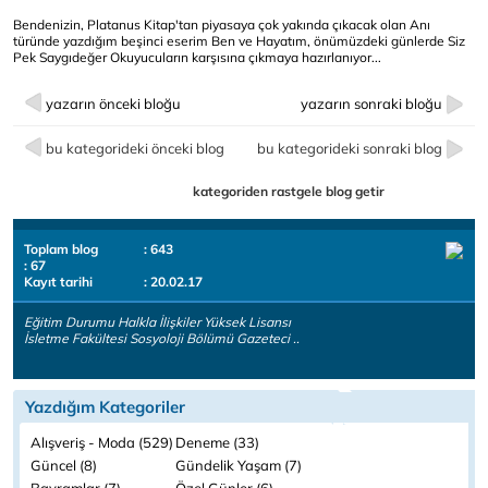
Bendenizin, Platanus Kitap'tan piyasaya çok yakında çıkacak olan Anı
türünde yazdığım beşinci eserim Ben ve Hayatım, önümüzdeki günlerde Siz
Pek Saygıdeğer Okuyucuların karşısına çıkmaya hazırlanıyor...
yazarın önceki bloğu
yazarın sonraki bloğu
bu kategorideki önceki blog
bu kategorideki sonraki blog
kategoriden rastgele blog getir
Toplam blog
: 643
: 67
Kayıt tarihi
: 20.02.17
Eğitim Durumu Halkla İlişkiler Yüksek Lisansı
İsletme Fakültesi Sosyoloji Bölümü Gazeteci ..
Yazdığım Kategoriler
Alışveriş - Moda (529)
Deneme (33)
Güncel (8)
Gündelik Yaşam (7)