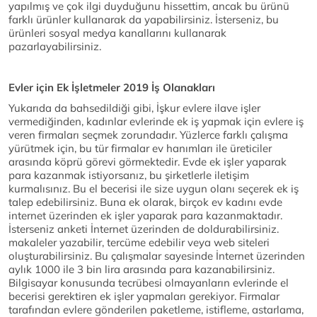
yapılmış ve çok ilgi duyduğunu hissettim, ancak bu ürünü
farklı ürünler kullanarak da yapabilirsiniz. İsterseniz, bu
ürünleri sosyal medya kanallarını kullanarak
pazarlayabilirsiniz.
Evler için Ek İşletmeler 2019 İş Olanakları
Yukarıda da bahsedildiği gibi, İşkur evlere ilave işler
vermediğinden, kadınlar evlerinde ek iş yapmak için evlere iş
veren firmaları seçmek zorundadır. Yüzlerce farklı çalışma
yürütmek için, bu tür firmalar ev hanımları ile üreticiler
arasında köprü görevi görmektedir. Evde ek işler yaparak
para kazanmak istiyorsanız, bu şirketlerle iletişim
kurmalısınız. Bu el becerisi ile size uygun olanı seçerek ek iş
talep edebilirsiniz. Buna ek olarak, birçok ev kadını evde
internet üzerinden ek işler yaparak para kazanmaktadır.
İsterseniz anketi İnternet üzerinden de doldurabilirsiniz.
makaleler yazabilir, tercüme edebilir veya web siteleri
oluşturabilirsiniz. Bu çalışmalar sayesinde İnternet üzerinden
aylık 1000 ile 3 bin lira arasında para kazanabilirsiniz.
Bilgisayar konusunda tecrübesi olmayanların evlerinde el
becerisi gerektiren ek işler yapmaları gerekiyor. Firmalar
tarafından evlere gönderilen paketleme, istifleme, astarlama,