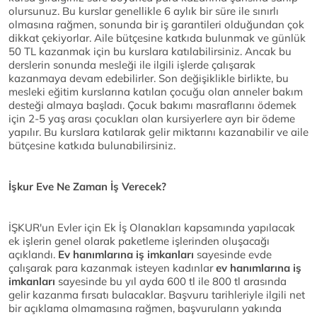
olursunuz. Bu kurslar genellikle 6 aylık bir süre ile sınırlı
olmasına rağmen, sonunda bir iş garantileri olduğundan çok
dikkat çekiyorlar. Aile bütçesine katkıda bulunmak ve günlük
50 TL kazanmak için bu kurslara katılabilirsiniz. Ancak bu
derslerin sonunda mesleği ile ilgili işlerde çalışarak
kazanmaya devam edebilirler. Son değişiklikle birlikte, bu
mesleki eğitim kurslarına katılan çocuğu olan anneler bakım
desteği almaya başladı. Çocuk bakımı masraflarını ödemek
için 2-5 yaş arası çocukları olan kursiyerlere ayrı bir ödeme
yapılır. Bu kurslara katılarak gelir miktarını kazanabilir ve aile
bütçesine katkıda bulunabilirsiniz.
İşkur Eve Ne Zaman İş Verecek?
İŞKUR'un Evler için Ek İş Olanakları kapsamında yapılacak
ek işlerin genel olarak paketleme işlerinden oluşacağı
açıklandı.
Ev hanımlarına iş imkanları
sayesinde evde
çalışarak para kazanmak isteyen kadınlar
ev hanımlarına iş
imkanları
sayesinde bu yıl ayda 600 tl ile 800 tl arasında
gelir kazanma fırsatı bulacaklar. Başvuru tarihleriyle ilgili net
bir açıklama olmamasına rağmen, başvuruların yakında