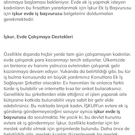
alınmaya başlaması bekleniyor. Evde ek iş yapmak isteyen
kadınların bu fırsattan yararlanmak için İşkur Ek İş Başvurusu
için
işkur evde iş başvurusu
belgelerini doldurmaları
gerekmektedir.
İşkur, Evde Çalışmaya Destekleri
Özellikle dışarıda hiçbir yerde tam gün çalışamayan kadınlar,
evde çalışarak para kazanmayı tercih ediyorlar. Ülkemizde
on binlerce ev hanımı yalnızca evlerinden çalışarak gelir
kazanmaya devam ediyor. Yukarıda da belirtildiği gibi, bu tür
iş bulma konusunda en büyük yardımınız Konutlara Ek İş
Sağlayan Şirketler olacaktır. Ev hanımları ile onlarca farklı
türde iş bulabilir ve internette kısa bir anket bulacaksınız.
Genellikle bu şirketlerden elde ettiğiniz el işleri yaparak aile
bütçesine katkıda bulunabilir veya sabit bir gelir elde
edebilirsiniz. Bu noktada birçok kadın, İŞKUR'un evlere ek iş
gönderip göndermeyeceğini soruyor ayrıca
işkur evde iş
başvurusu
da sorulmakta. Ne yazık ki, bu devlet kurumu
evlere ek iş göndermiyor. İşkur, özellikle kadınlar için bir
meslek sahibi olmak için girişimlerde bulundu. Daha önce de
belirtildiği gibi, mesleki kurslar düzenleyerek bir meslek