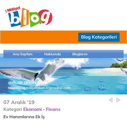
Blog Kategorileri
Ana Sayfam
Hakkımda
Bloglarım
orhan alem
http://blog.milliyet.com.tr/prookur.com
07 Aralık '19
Kategori
Ekonomi - Finans
Ev Hanımlarına Ek İş