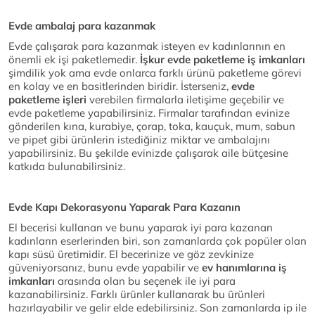
Evde ambalaj para kazanmak
Evde çalışarak para kazanmak isteyen ev kadınlarının en
önemli ek işi paketlemedir.
İşkur evde paketleme iş imkanları
şimdilik yok ama evde onlarca farklı ürünü paketleme görevi
en kolay ve en basitlerinden biridir. İsterseniz,
evde
paketleme işleri
verebilen firmalarla iletişime geçebilir ve
evde paketleme yapabilirsiniz. Firmalar tarafından evinize
gönderilen kına, kurabiye, çorap, toka, kauçuk, mum, sabun
ve pipet gibi ürünlerin istediğiniz miktar ve ambalajını
yapabilirsiniz. Bu şekilde evinizde çalışarak aile bütçesine
katkıda bulunabilirsiniz.
Evde Kapı Dekorasyonu Yaparak Para Kazanın
El becerisi kullanan ve bunu yaparak iyi para kazanan
kadınların eserlerinden biri, son zamanlarda çok popüler olan
kapı süsü üretimidir. El becerinize ve göz zevkinize
güveniyorsanız, bunu evde yapabilir ve
ev hanımlarına iş
imkanları
arasında olan bu seçenek ile iyi para
kazanabilirsiniz. Farklı ürünler kullanarak bu ürünleri
hazırlayabilir ve gelir elde edebilirsiniz. Son zamanlarda ip ile