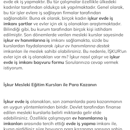
evde ek iş yapmaktır. Bu tür çalışmalar özellikle ülkedeki
kadınlar tarafından oldukça sık yapılmaktadır. Genel olarak,
bu tür işler evlere iş sağlayan firmalar tarafından
sağlanabilir. Buna ek olarak, birçok kadın
işkur evde iş
imkanı şartlar
ve evler için ek iş olanakları araştırmaktadır.
Bilindiği gibi, bu kurum tarafından birçok kişi istihdam
edilmiştir. Son dönemlerde verilen mesleki kurslar sayesinde
işkur ev hanımlarına iş
imkanı sağlamakta, sizde bu
kurslardan faydalanarak
işkur ev hanımlarına destek
imkanları ile meslek sahibi olabilirsiniz. Bu nedenle, İŞKUR'un
evler için ek iş olanakları var mı? İşkur nasıl çalışır ve
işkur
evde iş imkanı başvuru formu
Sorularınıza cevap vermek
istiyorum.
İşkur Mesleki Eğitim Kursları ile Para Kazanın
İşkur evde iş
olanakları, son zamanlarda para kazanmanın
en uygun yöntemlerinden biridir. Devlet tarafından finanse
edilen mesleki kurslarla belirli miktarda gelir elde
edebilirsiniz. Özellikle çalışmayan
ev hanımlarına iş
imkanları
arasında tercih ettiği
evde iş yapma
imkanı ile,
kursa girdiğiniz süre boyunca para kazanma şansına sahip