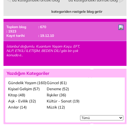
bu kategorideki önceki blog
bu kategorideki sonraki blog
kategoriden rastgele blog getir
Toplam blog
: 670
: 1923
Kayıt tarihi
: 19.12.10
İstanbul doğumlu. Kuantum Yaşam Koçu. EFT,
NLP, ETKİLİ İLETİŞİM, BEDEN DİLİ gibi bir çok
konuda e..
Yazdığım Kategoriler
Gündelik Yaşam (160)
Güncel (61)
Kişisel Gelişim (57)
Deneme (52)
Kitap (48)
İlişkiler (36)
Aşk - Evlilik (32)
Kültür - Sanat (19)
Anılar (14)
Müzik (12)