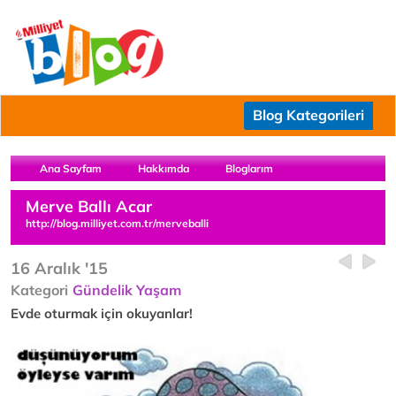
Blog Kategorileri
Ana Sayfam
Hakkımda
Bloglarım
Merve Ballı Acar
http://blog.milliyet.com.tr/merveballi
16 Aralık '15
Kategori
Gündelik Yaşam
Evde oturmak için okuyanlar!