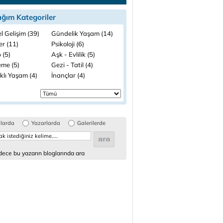
ığım Kategoriler
el Gelişim (39)
Gündelik Yaşam (14)
ler (11)
Psikoloji (6)
 (5)
Aşk - Evlilik (5)
me (5)
Gezi - Tatil (4)
klı Yaşam (4)
İnançlar (4)
glarda
Yazarlarda
Galerilerde
ece bu yazarın bloglarında ara