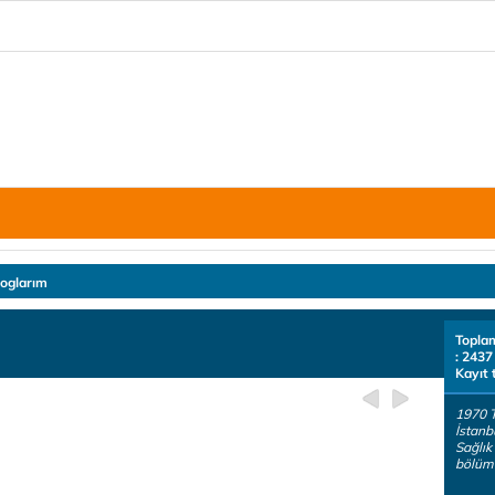
loglarım
Topla
: 2437
Kayıt 
1970 
İstanb
Sağlık
bölüm