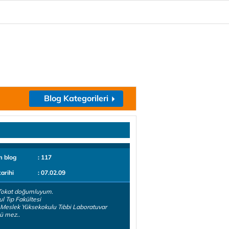
Blog Kategorileri
m blog
: 117
tarihi
: 07.02.09
Tokat doğumluyum.
ul Tıp Fakültesi
 Meslek Yüksekokulu Tıbbi Laboratuvar
ü mez..