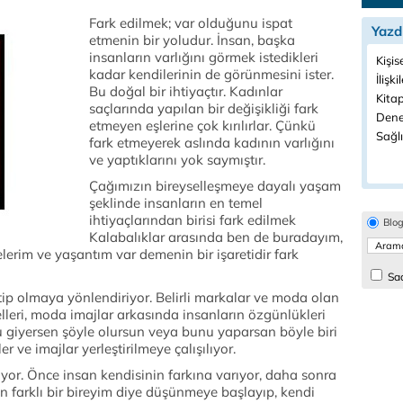
Fark edilmek; var olduğunu ispat
Yazd
etmenin bir yoludur. İnsan, başka
insanların varlığını görmek istedikleri
Kişis
kadar kendilerinin de görünmesini ister.
İlişki
Bu doğal bir ihtiyaçtır. Kadınlar
Kitap
saçlarında yapılan bir değişikliği fark
Dene
etmeyen eşlerine çok kırılırlar. Çünkü
Sağlı
fark etmeyerek aslında kadının varlığını
ve yaptıklarını yok saymıştır.
Çağımızın bireyselleşmeye dayalı yaşam
şeklinde insanların en temel
ihtiyaçlarından birisi fark edilmek
Blo
Kalabalıklar arasında ben de buradayım,
lerim ve yaşantım var demenin bir işaretidir fark
Sad
ip olmaya yönlendiriyor. Belirli markalar ve moda olan
lleri, moda imajlar arkasında insanların özgünlükleri
 giyersen şöyle olursun veya bunu yaparsan böyle biri
er ve imajlar yerleştirilmeye çalışılıyor.
lıyor. Önce insan kendisinin farkına varıyor, daha sonra
 farklı bir bireyim diye düşünmeye başlayıp, kendi