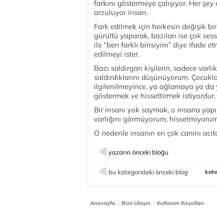
farkını göstermeye çalışıyor. Her şey ç
arzuluyor insan.
Fark edilmek için herkesin değişik bi
gürültü yaparak, bazıları ise çok sessi
ile “ben farklı birisiyim” diye ifade et
edilmeyi ister.
Bazı saldırgan kişilerin, sadece varlı
saldırdıklarını düşünüyorum. Çocukl
ilgilenilmeyince, ya ağlamaya ya da 
göstermek ve hissettirmek istiyordur.
Bir insanı yok saymak, o insana yapıl
varlığını görmüyorum, hissetmiyorum
O nedenle insanın en çok canını acıta
yazarın önceki bloğu
bu kategorideki önceki blog
kate
|
|
Anasayfa
Bize Ulaşın
Kullanım Koşulları