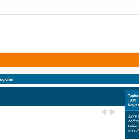
loglarım
Topla
: 939
Kayıt 
1979 
doğum
bildim
mesafe