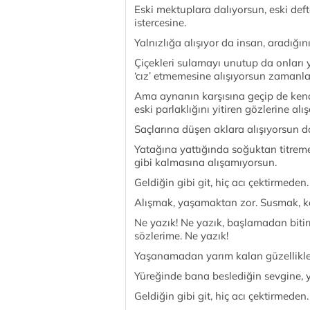
Eski mektuplara dalıyorsun, eski defte
istercesine.
Yalnızlığa alışıyor da insan, aradığ
Çiçekleri sulamayı unutup da onları y
‘cız’ etmemesine alışıyorsun zamanla
Ama aynanın karşısına geçip de kend
eski parlaklığını yitiren gözlerine al
Saçlarına düşen aklara alışıyorsun 
Yatağına yattığında soğuktan titreme
gibi kalmasına alışamıyorsun.
Geldiğin gibi git, hiç acı çektirmeden.
Alışmak, yaşamaktan zor. Susmak, ko
Ne yazık! Ne yazık, başlamadan bitir
sözlerime. Ne yazık!
Yaşanamadan yarım kalan güzellikler
Yüreğinde bana beslediğin sevgine, 
Geldiğin gibi git, hiç acı çektirmeden.