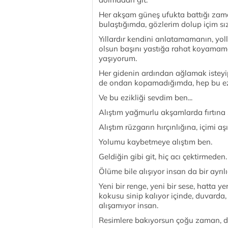
Her akşam güneş ufukta battığı zama
bulaştığımda, gözlerim dolup içim sı
Yıllardır kendini anlatamamanın, yo
olsun başını yastığa rahat koyamama
yaşıyorum.
Her gidenin ardından ağlamak isteyi
de ondan kopamadığımda, hep bu ezi
Ve bu ezikliği sevdim ben...
Alıştım yağmurlu akşamlarda fırtına 
Alıştım rüzgarın hırçınlığına, içimi a
Yolumu kaybetmeye alıştım ben.
Geldiğin gibi git, hiç acı çektirmeden.
Ölüme bile alışıyor insan da bir ayrıl
Yeni bir renge, yeni bir sese, hatta y
kokusu sinip kalıyor içinde, duvarda, 
alışamıyor insan.
Resimlere bakıyorsun çoğu zaman, di