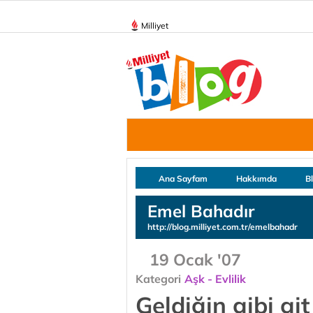
Milliyet
Ana Sayfam
Hakkımda
B
Emel Bahadır
http://blog.milliyet.com.tr/emelbahadr
19 Ocak '07
Kategori
Aşk - Evlilik
Geldiğin gibi git