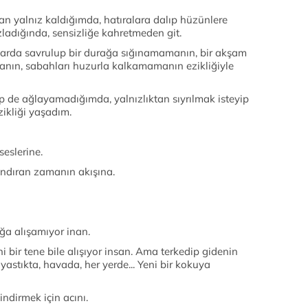
n yalnız kaldığımda, hatıralara dalıp hüzünlere
zladığında, sensizliğe kahretmeden git.
llarda savrulup bir durağa sığınamamanın, bir akşam
nın, sabahları huzurla kalkamamanın ezikliğiyle
p de ağlayamadığımda, yalnızlıktan sıyrılmak isteyip
kliği yaşadım.
seslerine.
şındıran zamanın akışına.
ığa alışamıyor inan.
eni bir tene bile alışıyor insan. Ama terkedip gidenin
yastıkta, havada, her yerde... Yeni bir kokuya
ndirmek için acını.