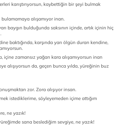
rleri karıştırıyorsun, kaybettiğin bir şeyi bulmak
ını bulamamaya alışamıyor inan.
arı baygın bulduğunda saksının içinde, artık içinin hiç
.
ine baktığında, karşında yarı ölgün duran kendine,
ışamıyorsun.
da, içine zamansız yağan kara alışamıyorsun inan
ye alışıyorsun da, geçen bunca yılda, yüreğinin buz
nuşmaktan zor. Zora alışıyor insan.
mek istediklerime, söyleyemeden içime attığım
e, ne yazık!
yüreğimde sana beslediğim sevgiye, ne yazık!