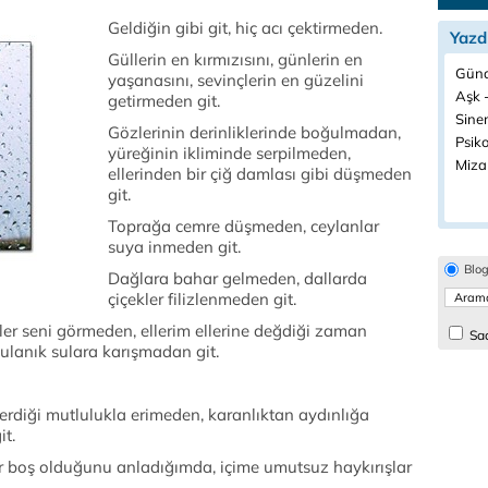
Geldiğin gibi git, hiç acı çektirmeden.
Yazd
Güllerin en kırmızısını, günlerin en
Günd
yaşanasını, sevinçlerin en güzelini
Aşk -
getirmeden git.
Sine
Gözlerinin derinliklerinde boğulmadan,
Psiko
yüreğinin ikliminde serpilmeden,
Miza
ellerinden bir çiğ damlası gibi düşmeden
git.
Toprağa cemre düşmeden, ceylanlar
suya inmeden git.
Blo
Dağlara bahar gelmeden, dallarda
çiçekler filizlenmeden git.
ler seni görmeden, ellerim ellerine değdiği zaman
Sad
lanık sulara karışmadan git.
erdiği mutlulukla erimeden, karanlıktan aydınlığa
it.
r boş olduğunu anladığımda, içime umutsuz haykırışlar