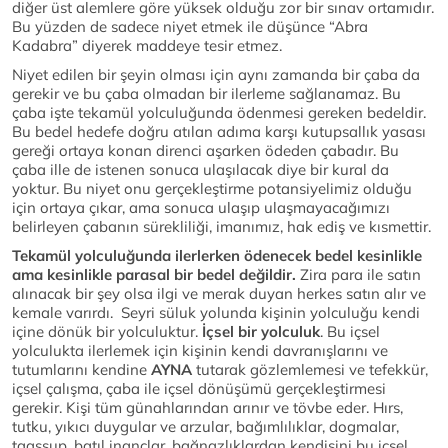
diğer üst alemlere göre yüksek olduğu zor bir sınav ortamıdır.
Bu yüzden de sadece niyet etmek ile düşünce “Abra
Kadabra” diyerek maddeye tesir etmez.
Niyet edilen bir şeyin olması için aynı zamanda bir çaba da
gerekir ve bu çaba olmadan bir ilerleme sağlanamaz. Bu
çaba işte tekamül yolculuğunda ödenmesi gereken bedeldir.
Bu bedel hedefe doğru atılan adıma karşı kutupsallık yasası
gereği ortaya konan direnci aşarken ödeden çabadır. Bu
çaba ille de istenen sonuca ulaşılacak diye bir kural da
yoktur. Bu niyet onu gerçekleştirme potansiyelimiz olduğu
için ortaya çıkar, ama sonuca ulaşıp ulaşmayacağımızı
belirleyen çabanın sürekliliği, imanımız, hak ediş ve kısmettir.
Tekamül yolculuğunda ilerlerken ödenecek bedel kesinlikle
ama kesinlikle parasal bir bedel değildir.
Zira para ile satın
alınacak bir şey olsa ilgi ve merak duyan herkes satın alır ve
kemale varırdı. Seyri süluk yolunda kişinin yolculuğu kendi
içine dönük bir yolculuktur.
İçsel bir yolculuk
. Bu içsel
yolculukta ilerlemek için kişinin kendi davranışlarını ve
tutumlarını kendine
AYNA
tutarak gözlemlemesi ve tefekkür,
içsel çalışma, çaba ile içsel dönüşümü gerçekleştirmesi
gerekir. Kişi tüm günahlarından arınır ve tövbe eder. Hırs,
tutku, yıkıcı duygular ve arzular, bağımlılıklar, dogmalar,
taassup, batıl inançlar, bağnazlıklardan kendisini bu içsel