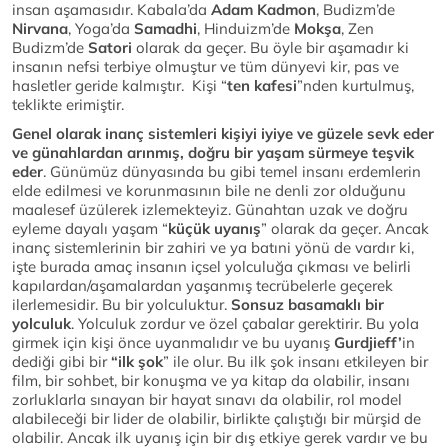
insan aşamasıdır. Kabala’da
Adam Kadmon
, Budizm’de
Nirvana
, Yoga’da
Samadhi
, Hinduizm’de
Mokşa
, Zen
Budizm’de
Satori
olarak da geçer. Bu öyle bir aşamadır ki
insanın nefsi terbiye olmuştur ve tüm dünyevi kir, pas ve
hasletler geride kalmıştır. Kişi “
ten kafesi
”nden kurtulmuş,
teklikte erimiştir.
Genel olarak inanç sistemleri kişiyi iyiye ve güzele sevk eder
ve günahlardan arınmış, doğru bir yaşam sürmeye teşvik
eder
. Günümüz dünyasında bu gibi temel insanı erdemlerin
elde edilmesi ve korunmasının bile ne denli zor olduğunu
maalesef üzülerek izlemekteyiz. Günahtan uzak ve doğru
eyleme dayalı yaşam “
küçük uyanış
” olarak da geçer. Ancak
inanç sistemlerinin bir zahiri ve ya batıni yönü de vardır ki,
işte burada amaç insanın içsel yolculuğa çıkması ve belirli
kapılardan/aşamalardan yaşanmış tecrübelerle geçerek
ilerlemesidir. Bu bir yolculuktur.
Sonsuz basamaklı bir
yolculuk
. Yolculuk zordur ve özel çabalar gerektirir. Bu yola
girmek için kişi önce uyanmalıdır ve bu uyanış
Gurdjieff’
in
dediği gibi bir
“ilk şok
” ile olur. Bu ilk şok insanı etkileyen bir
film, bir sohbet, bir konuşma ve ya kitap da olabilir, insanı
zorluklarla sınayan bir hayat sınavı da olabilir, rol model
alabileceği bir lider de olabilir, birlikte çalıştığı bir mürşid de
olabilir. Ancak ilk uyanış için bir dış etkiye gerek vardır ve bu