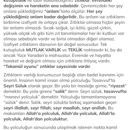
kutupsallık
ile tabir edebileceğimiz
zıtlıklar
,
evrendeki
değişimin ve hareketin ana sebebidir
. Çevremizdeki her şey
onlara yüklediğimiz
“anlam
”larla ölçülür.
Her şey
yüklediğimiz anlam kadar değerlidir.
Bu anlam ise zıtlıkların
birbirine izafiyeti ile ortaya çıkar. Zıtlıklar olmasa hiçbir şeyin
bir anlamı olmazdı. Sıcak-soğuk, iyi-kötü, güzel-çirkin,
yüksek-alçak vb gibi tüm zıt tanımlamalar her iki kutbun var
olması sebebiyle vardır ve birisi olmadan diğeri olamaz.
İzafiyet zıtlıkların dansının bir doğal sonucudur. Tek
kutupluluk
MUTLAK VARLIK
ve
TEKLİK
noktasıdır ki, bu da
ancak Yüce Yaradan’a mahsustur. Evrende ve hayatta
hareket ve değişim olması için zıtlıklara ihtiyaç vardır.
“Tekamül oyunu” zıtlıklar sayesinde vardır
.
Zıtlıkların varlığı konumuzun başlığı olan bedel kavramı için
önemli. İnsanın kamil insan olma yolculuğu Tasavvuf’ta
Seyri Süluk
olarak geçer. Bir yola bir mesleğe girme,
“riyazet
”
demektir. Bu yola girene
“salik”
denir. Seyri süluk,
tasavvufta
“manevi yolculuk” demektir. Yolculuğu tamamlamayana
“sülük” denir. Salik, seyri sülukta birkaç aşamadan geçer:
seyri illallah, seyr fillah, seyr maallah, seyr anillah.
Bu
makamları
Allah'a yolculuk, Allah'da yolculuk, Allah'la
yolculuk, Allah'dan yolculuktur.
Bu yolculuğun sonucunda ulaşılmak istenen nokta kamil