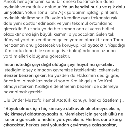
Ancak her aşamanın sonu bir önceki basamaktan daha
aydınlık ve mutluluk doludur.
Yolun kendisi nurlu ve ışık dolu
bir yoldur
. Yolun sonu İlahi Aşk şarabının içildiği pırıl pırıl,
aydınlık bir limandır. Bu yolda kendine aynı frekansta ışık
dolu yeni dostlar edinecek ve yeni tekamül ortamlarına
girecektir. Bu zorlu yolda her zaman ona el veren birileri
olacaktır ama işin büyük kısmını o yapacaktır. Gelen tek
dünyevi yardım kendinden gelen yardım olacaktır ama Tanrı
her zaman onu gözetecek ve koruyup, kollayacaktır. Yaşadığı
tüm zorlukların bile sonra geriye baktığında ona uzanan
yardım elleri olduğunu görecektir.
İnsan istediği şeyi değil olduğu şeyi hayatına çekebilir.
İstediğimiz şey olmadan çevremize isteklerimizi çekemeyiz.
Benzer benzeri çeker
. Bu yüzden da Hz.İsa’nın dediği gibi,
önce kral olmak lazımdır ki sonra Krallık gelsin. Ve Kral
olmayı isterken Krallığı elde etmenin bedelini de ödemeye
hazır olmak gerekir.
Ulu Önder Mustafa Kemal Atatürk konuyu harika özetlemiş...
“Büyük olmak için hiç kimseye dalkavukluk etmeyeceksin,
hiç kimseyi aldatmayacaksın. Memleket için gerçek ülkü ne
ise onu görecek, o hedefe yürüyeceksin. Herkes sana karşı
çıkacaktır, herkes seni yolundan çevirmeye çalışacaktır,