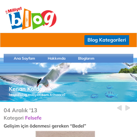
Blog Kategorileri
Ana Sayfam
Hakkımda
Bloglarım
Kenan Kolday
http://blog.milliyet.com.tr/naacel
04 Aralık '13
Kategori
Felsefe
Gelişim için ödenmesi gereken “Bedel”