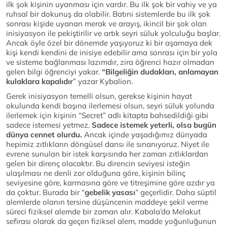
ilk şok kişinin uyanması için vardır. Bu ilk şok bir vahiy ve ya
ruhsal bir dokunuş da olabilir. Batıni sistemlerde bu ilk şok
sonrası kişide uyanan merak ve arayış, ikincil bir şok olan
inisiyasyon ile pekiştirilir ve artık seyri süluk yolculuğu başlar.
Ancak öyle özel bir dönemde yaşıyoruz ki bir aşamaya dek
kişi kendi kendini de inisiye edebilir ama sonrası için bir yola
ve sisteme bağlanması lazımdır, zira öğrenci hazır olmadan
gelen bilgi öğrenciyi yakar.
“Bilgeliğin dudakları, anlamayan
kulaklara kapalıdır
” yazar Kybalion.
Gerek inisiyasyon temelli olsun, gerekse kişinin hayat
okulunda kendi başına ilerlemesi olsun, seyri süluk yolunda
ilerlemek için kişinin “Secret” adlı kitapta bahsedildiği gibi
sadece istemesi yetmez.
Sadece istemek yeterli, olsa bugün
dünya cennet olurdu.
Ancak içinde yaşadığımız dünyada
hepimiz zıtlıkların döngüsel dansı ile sınanıyoruz. Niyet ile
evrene sunulan bir istek karşısında her zaman zıtlıklardan
gelen bir direnç olacaktır. Bu direncin seviyesi isteğin
ulaşılması ne denli zor olduğuna göre, kişinin bilinç
seviyesine göre, karmasına göre ve titreşimine göre azdır ya
da çoktur. Burada bir “
gebelik yasası
” geçerlidir. Daha süptil
alemlerde olanın tersine düşüncenin maddeye şekil verme
süreci fiziksel alemde bir zaman alır. Kabala’da Melakut
sefirası olarak da geçen fiziksel alem, madde yoğunluğunun