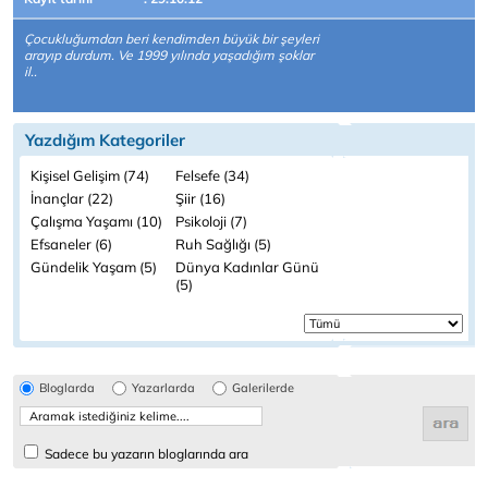
Çocukluğumdan beri kendimden büyük bir şeyleri
arayıp durdum. Ve 1999 yılında yaşadığım şoklar
il..
Yazdığım Kategoriler
Kişisel Gelişim (74)
Felsefe (34)
İnançlar (22)
Şiir (16)
Çalışma Yaşamı (10)
Psikoloji (7)
Efsaneler (6)
Ruh Sağlığı (5)
Gündelik Yaşam (5)
Dünya Kadınlar Günü
(5)
Bloglarda
Yazarlarda
Galerilerde
Sadece bu yazarın bloglarında ara