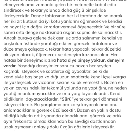
etmeyerek ama zamanla gelen bir metanetle kabul edip
sindirecek ve tekrar yolunda daha güçlü bir şekilde
ilerleyecektir. Denge tahtasının her iki tarafına da salınarak
her iki zıt kutbun da iyi kötü yanlarını öğrenecek ve kendisi
ve hayat için doğru kararlar vermeyi öğrenecektir. Ve bir süre
sonra orta denge noktasında asgari sapma ile salınacaktır.
Ancak buraya gelene dek aşırı uçlarda salınımın kendisi ve
başkaları üstünde yarattığı etkileri görecek, hatalarını ve
düzeltmeye çalışacak, tekrar hata yapacak, tekrar düzeltici
aksiyon alacak, öğrenecek ve deneyim kazanacaktır. Her
hatası bir deneyimdir, zira
hata diye birşey yoktur, deneyim
vardır
. Yaşadığı deneyimler sonucu bazen her şeyden
kaçmak isteyecek ve saatlerce ağlayacaktır, belki de
kendisiyle baş başa kaldığı uzun saatlerde kendi içsel yargıcı
ile yüzleşecek ve vicdanın sesine kulak verecektir. Bazen en
yakın çevresindekiler tekamül yolunda ne yaptığını, ne neden
yaptığını anlamayacaklar ve onu yargılayacaklardır. Kendi
bildiklerini dayatacaklardır.
“Sürü”
ye tekrar geri dönmesini
isteyeceklerdir. Bu yargılamalara karşı koyacak ama onu
anlamadıklarını görerek üzülecektir. Bazen en yakın dostu
bildiği kişilerin artık yanında olmadıklarını görecek ve artık
aynı frekansta olmadıklarından bu sevdiği dostlarından
uzaklaşmasını anlayış dolu üzgün gözlerle izleyecektir.