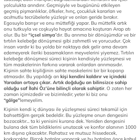
yolculukta arındırır. Geçmişiyle ve bugününü etkileyen
geçmiş pişmanlıklar, öfkeler, hınç, çocukluk kararları ve
acı/mutlu tecrübelerle yüzleşir ve onları geride bırakır.
Egosuyla barışır ve onu müttefiği yapar. Bu müttefik artık
onu tutkuyla ve coşkuyla hayat amacına koşturan Arap atı
olur. Bu bir
“içsel simya
”dır. Bu arınma bir dönüşümdür ve bir
tırtılın kelebeğe dönüşmesi gibi zahmetli ve yorucudur. Çok
insan vardır ki bu yolda bir noktaya dek gelir ama devam
edemeyerek ileriki basamakların meyvelerini yiyemez. Tırtılın
kelebeğe dönüşmesi süreci kişinin kendisiyle yüzleşmesi ve
tüm maskelerinin farkına vararak onlardan arınmasıdır.
Kişinin sahte kişiliğinin sahte maskelerini bir bir koparıp
atmasıdır. Bu yapıldığı an
kişi kendini kaldırır ve içindeki
Yaradan ortaya çıkar. Artık doğduğu an bilinsizce sahip
olduğu saf İlahi Öz’üne bilinçli olarak sahiptir
. O zaten her
zaman içimizdedir ve bizimledir; yeter ki biz onu
“gölge”
lemeyelim.
Kişinin kendi iç dünyası ile yüzleşmesi süreci tekamül için
bahsettiğim gerçek bedeldir. Bu yüzleşme onun dengesini
bozacaktır... ta ki yenisini kurana dek. Yeniden dengesini
bulana dek tüm bildiklerini unutacak ve konfor alanının 1000
km dışına çıkacaktır. Rahatsız ve mutsuz hissedecek,
korkacaktır. Birçok hatalar yapacak ve bu hataları önce kabul