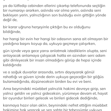
ya da lütfedip cebinden ellerini çıkartıp telefonunda seçtiğin
bir numarayı ararken, aslında var olma yerin, aslında seni
bekleyen yerin, yalnızlığının son bulduğu evin gittiğin yönde
değil de,
bir karar uğruna herşeyinle çıktığın bu ev olduğunu
bildiğinde,
her hangi bir evin her hangi bir odasının sana ait olmayan bir
yastığına başını koyup da, uykuya geçmeye çalışırken,
gün içinde veya gece yarısı anlatmak istediklerin olupta, seni
anlayacak anlamaya çalışacak hatta en azından seni adam
gibi dinleyecek bir insan olmadığını görüp de hepsi içinde
kaldığında
ve o soğuk duvarlar arasında, sırtını dayayarak gönül
rahatlığı ve güven içinde derin uykuya geçeceğin bir göğüs
bulamadığında, düşüneceksin birden bu evi ve beni.
Ama beynindeki müebbet yalnızlık hakimi devreye girip, sen
yalnız geldin ve yalnız gideceksin, yürümeye devam et, hayat
bir oyundur birileri gelecek ve birileri gidecek dediğinde,
kanmaya hazır olan aklın, beynindeki nefret ettiğim müebbet
hakimine hak verecek ve sen sahte bir tebessümle uykuya