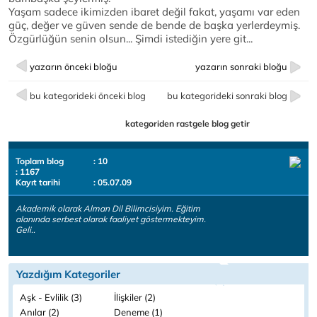
Yaşam sadece ikimizden ibaret değil fakat, yaşamı var eden
güç, değer ve güven sende de bende de başka yerlerdeymiş.
Özgürlüğün senin olsun... Şimdi istediğin yere git...
yazarın önceki bloğu
yazarın sonraki bloğu
bu kategorideki önceki blog
bu kategorideki sonraki blog
kategoriden rastgele blog getir
Toplam blog
: 10
: 1167
Kayıt tarihi
: 05.07.09
Akademik olarak Alman Dil Bilimcisiyim. Eğitim
alanında serbest olarak faaliyet göstermekteyim.
Geli..
Yazdığım Kategoriler
Aşk - Evlilik (3)
İlişkiler (2)
Anılar (2)
Deneme (1)