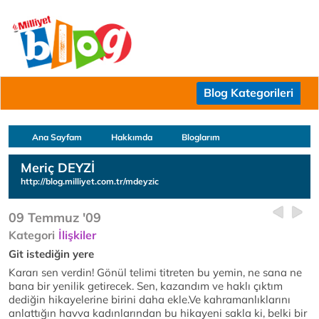
Blog Kategorileri
Ana Sayfam
Hakkımda
Bloglarım
Meriç DEYZİ
http://blog.milliyet.com.tr/mdeyzic
09 Temmuz '09
Kategori
İlişkiler
Git istediğin yere
Kararı sen verdin! Gönül telimi titreten bu yemin, ne sana ne
bana bir yenilik getirecek. Sen, kazandım ve haklı çıktım
dediğin hikayelerine birini daha ekle.Ve kahramanlıklarını
anlattığın havva kadınlarından bu hikayeni sakla ki, belki bir