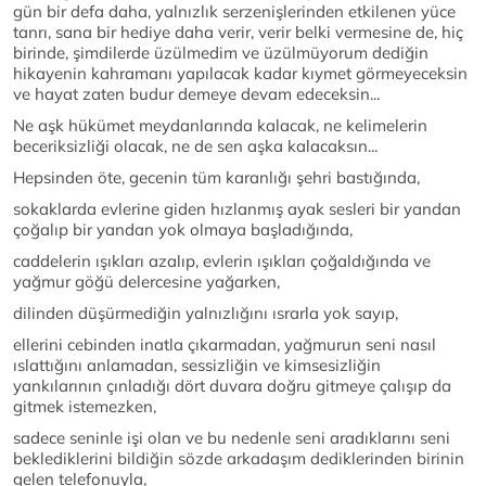
gün bir defa daha, yalnızlık serzenişlerinden etkilenen yüce
tanrı, sana bir hediye daha verir, verir belki vermesine de, hiç
birinde, şimdilerde üzülmedim ve üzülmüyorum dediğin
hikayenin kahramanı yapılacak kadar kıymet görmeyeceksin
ve hayat zaten budur demeye devam edeceksin...
Ne aşk hükümet meydanlarında kalacak, ne kelimelerin
beceriksizliği olacak, ne de sen aşka kalacaksın...
Hepsinden öte, gecenin tüm karanlığı şehri bastığında,
sokaklarda evlerine giden hızlanmış ayak sesleri bir yandan
çoğalıp bir yandan yok olmaya başladığında,
caddelerin ışıkları azalıp, evlerin ışıkları çoğaldığında ve
yağmur göğü delercesine yağarken,
dilinden düşürmediğin yalnızlığını ısrarla yok sayıp,
ellerini cebinden inatla çıkarmadan, yağmurun seni nasıl
ıslattığını anlamadan, sessizliğin ve kimsesizliğin
yankılarının çınladığı dört duvara doğru gitmeye çalışıp da
gitmek istemezken,
sadece seninle işi olan ve bu nedenle seni aradıklarını seni
beklediklerini bildiğin sözde arkadaşım dediklerinden birinin
gelen telefonuyla,