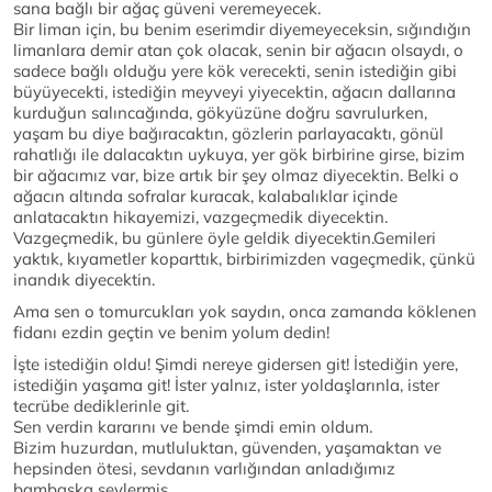
sana bağlı bir ağaç güveni veremeyecek.
Bir liman için, bu benim eserimdir diyemeyeceksin, sığındığın
limanlara demir atan çok olacak, senin bir ağacın olsaydı, o
sadece bağlı olduğu yere kök verecekti, senin istediğin gibi
büyüyecekti, istediğin meyveyi yiyecektin, ağacın dallarına
kurduğun salıncağında, gökyüzüne doğru savrulurken,
yaşam bu diye bağıracaktın, gözlerin parlayacaktı, gönül
rahatlığı ile dalacaktın uykuya, yer gök birbirine girse, bizim
bir ağacımız var, bize artık bir şey olmaz diyecektin. Belki o
ağacın altında sofralar kuracak, kalabalıklar içinde
anlatacaktın hikayemizi, vazgeçmedik diyecektin.
Vazgeçmedik, bu günlere öyle geldik diyecektin.Gemileri
yaktık, kıyametler koparttık, birbirimizden vageçmedik, çünkü
inandık diyecektin.
Ama sen o tomurcukları yok saydın, onca zamanda köklenen
fidanı ezdin geçtin ve benim yolum dedin!
İşte istediğin oldu! Şimdi nereye gidersen git! İstediğin yere,
istediğin yaşama git! İster yalnız, ister yoldaşlarınla, ister
tecrübe dediklerinle git.
Sen verdin kararını ve bende şimdi emin oldum.
Bizim huzurdan, mutluluktan, güvenden, yaşamaktan ve
hepsinden ötesi, sevdanın varlığından anladığımız
bambaşka şeylermiş.