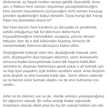
dinlenecek, ey hayat nerden nereye geldik diyecektik. Ama
sen, o fidanın kimi zaman, büyümeyi yavaşlatabileceğini,
kimi zaman meyvelerinin çürüyeceğini, kimi zaman kuruyup
yeniden açabileceğini kabul etmedin. Oysa hangi dal, hangi
fidan hiç durmadan büyür ki?
Sen hem benim, hem kendinin şu dünyada ve şimdilerde
sahibi olduğumuz tek bir dalımızın daha fazla
büyüyebileceğine inanmaktan vazgeçip, yoluna devam
ettiysen, ben de o dalı kökünden koparıp, ikimizin ilk
zamanlardaki halimize dönüşünü kabul ettim.
Düştüğümde tutacak olan elin, düştüğünde tutacak olan
elim, düşmeyelim diye tutuşan ellerimiz, senin komutunla
sonsuza kadar kavuşmamak üzere tek başına kaldı.Ben
sanırdım ki, düşmeyi beklemeye gerek yoktu o eli tutmak için
ve hep öyle yaşadım, öyle bildim sevdamı sana. Ama düştüm,
ama düştük ve elim havada kaldı işte... Senin ellerin cebinde
ve ne benim elimi tutmak istedin, ne de elini tutmama izin
verdin...
Artık ne bir dalımız var ne de , ileride sırtımızı yaslayacağımız
bir ağacımız olacak. Bir nefes aralığı kadar sığınacak
limanların olacak elbet ama bu hiç bir zaman kökleri sıkı sıkı