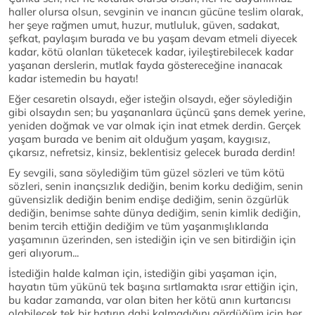
haller olursa olsun, sevginin ve inancın gücüne teslim olarak,
her şeye rağmen umut, huzur, mutluluk, güven, sadakat,
şefkat, paylaşım burada ve bu yaşam devam etmeli diyecek
kadar, kötü olanları tüketecek kadar, iyileştirebilecek kadar
yaşanan derslerin, mutlak fayda göstereceğine inanacak
kadar istemedin bu hayatı!
Eğer cesaretin olsaydı, eğer isteğin olsaydı, eğer söylediğin
gibi olsaydın sen; bu yaşananlara üçüncü şans demek yerine,
yeniden doğmak ve var olmak için inat etmek derdin. Gerçek
yaşam burada ve benim ait olduğum yaşam, kaygısız,
çıkarsız, nefretsiz, kinsiz, beklentisiz gelecek burada derdin!
Ey sevgili, sana söylediğim tüm güzel sözleri ve tüm kötü
sözleri, senin inançsızlık dediğin, benim korku dediğim, senin
güvensizlik dediğin benim endişe dediğim, senin özgürlük
dediğin, benimse sahte dünya dediğim, senin kimlik dediğin,
benim tercih ettiğin dediğim ve tüm yaşanmışlıklarıda
yaşamının üzerinden, sen istediğin için ve sen bitirdiğin için
geri alıyorum...
İstediğin halde kalman için, istediğin gibi yaşaman için,
hayatın tüm yükünü tek başına sırtlamakta ısrar ettiğin için,
bu kadar zamanda, var olan biten her kötü anın kurtarıcısı
olabilecek tek bir hatırın dahi kalmadığını gördüğüm için her