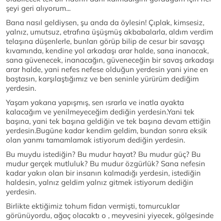
şeyi geri alıyorum...
Bana nasıl geldiysen, şu anda da öylesin! Çıplak, kimsesiz,
yalnız, umutsuz, etrafına üşüşmüş akbabalarla, aldım verdim
telaşına düşenlerle, bunları görüp bilip de cesur bir savaşçı
kıvamında, kendine yol arkadaşı arar halde, sana inanacak,
sana güvenecek, inanacağın, güveneceğin bir savaş arkadaşı
arar halde, yani nefes nefese olduğun yerdesin yani yine en
baştasın, karşılaştığımız ve ben seninle yürürüm dediğim
yerdesin.
Yaşam yakana yapışmış, sen ısrarla ve inatla ayakta
kalacağım ve yenilmeyeceğim dediğin yerdesin.Yani tek
başına, yani tek başına geldiğin ve tek başına devam ettiğin
yerdesin.Bugüne kadar kendim geldim, bundan sonra eksik
olan yanmı tamamlamak istiyorum dediğin yerdesin.
Bu muydu istediğin? Bu mudur hayat? Bu mudur güç? Bu
mudur gerçek mutluluk? Bu mudur özgürlük? Sana nefesin
kadar yakın olan bir insanın kalmadığı yerdesin, istediğin
haldesin, yalnız geldim yalnız gitmek istiyorum dediğin
yerdesin.
Birlikte ektiğimiz tohum fidan vermişti, tomurcuklar
görünüyordu, ağaç olacaktı o , meyvesini yiyecek, gölgesinde