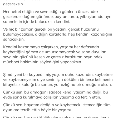
geçeceksin.
Her nefret ettiğin ve sevmediğin günlerin öncesindeki
gecelerde; doğum gününde, bayramlarda, yılbaşlarında aynı
sahnelerin içinde bulacaksın kendini.
Ve hiç bir zaman gerçek bir yaşamı, gerçek huzurunu
bulamayacaksın, aldığın kararlarla, hep kendini kazandığını
sanacaksın.
Kendini kazanmaya çalışırken, yaşamı her defasında
kaybettiğini görsen de umursamayacak ve sana duyulan
sevginin gücünü kesen ve çaresiz bıraktıran beynindeki
müebbet hakiminin söylediğini yapacaksın.
Şimdi yeni bir kaybedilmiş yaşam daha kazandın, kaybetme
ve kaybetmeyelim diye senin için dökülen binlerce kelimenin
kifayetsiz kaldığı bu sonun, yalnızlığına bir armağanı olsun.
Çünkü sen, bu armağanı sadece kendi yaşamına değil, bu
evde sana kurulmaya çalışılan yaşama da tercih ettin.
Çünkü sen, hayatım dediğin ve kaybetmek istemediğin tüm
oyunlara tercih ettin böyle bir yaşamı.
Çünkü sen, her ne kötülük olursa olsun, her ne dayanılmaz